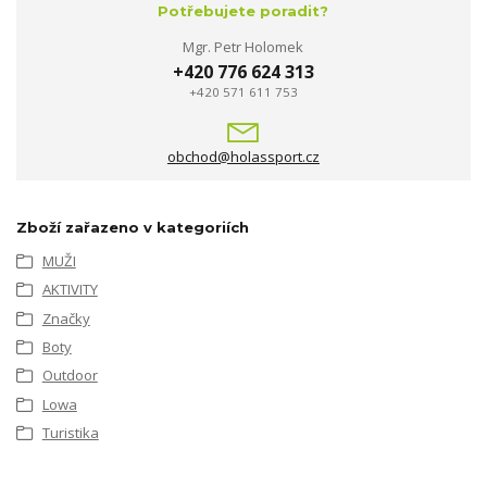
Potřebujete poradit?
Mgr. Petr Holomek
+420 776 624 313
+420 571 611 753
obchod@holassport.cz
Zboží zařazeno v kategoriích
MUŽI
AKTIVITY
Značky
Boty
Outdoor
Lowa
Turistika