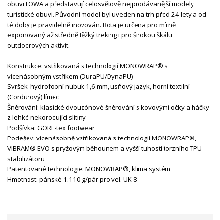
obuvi LOWA a představují celosvětově nejprodávanější modely
turistické obuvi. Původní model byl uveden na trh před 24 lety a od
té doby je pravidelně inovován. Bota je určena pro mírně
exponovaný až středně těžký treking i pro širokou škálu
outdoorových aktivit.
Konstrukce: vstřikovaná s technologií MONOWRAP® s
vícenásobným vstřikem (DuraPU/DynaPU)
Svršek: hydrofobní nubuk 1,6 mm, usňový jazyk, horní textilní
(Cordurový) límec
Šněrování: klasické dvouzónové šněrování s kovovými očky a háčky
z lehké nekorodující slitiny
Podšívka: GORE-tex footwear
Podešev: vícenásobně vstřikovaná s technologií MONOWRAP®,
VIBRAM® EVO s pryžovým běhounem a vyšší tuhostí torzního TPU
stabilizátoru
Patentované technologie: MONOWRAP®, klima systém
Hmotnost: pánské 1.110 g/pár pro vel. UK 8