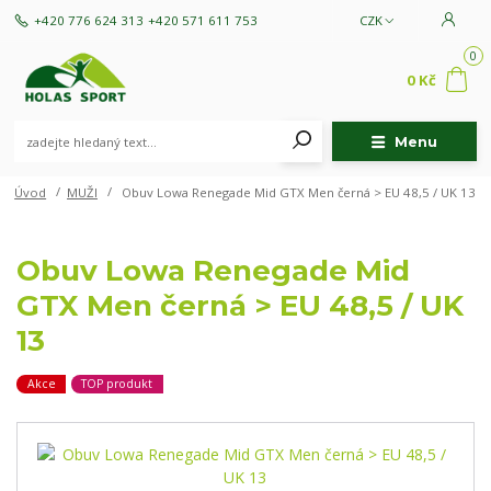
+420 776 624 313
+420 571 611 753
CZK
0
0 Kč
Menu
Úvod
MUŽI
Obuv Lowa Renegade Mid GTX Men černá > EU 48,5 / UK 13
Obuv Lowa Renegade Mid
GTX Men černá > EU 48,5 / UK
13
Akce
TOP produkt