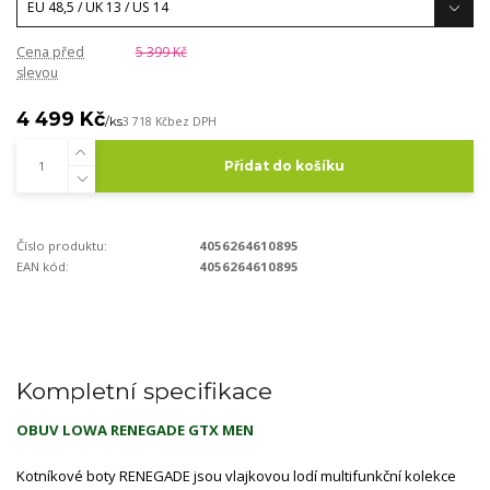
Cena před
5 399 Kč
slevou
4 499 Kč
/
ks
3 718 Kč
bez DPH
Přidat do košíku
Číslo produktu:
4056264610895
EAN kód:
4056264610895
Kompletní specifikace
OBUV LOWA RENEGADE GTX MEN
Kotníkové boty RENEGADE jsou vlajkovou lodí multifunkční kolekce