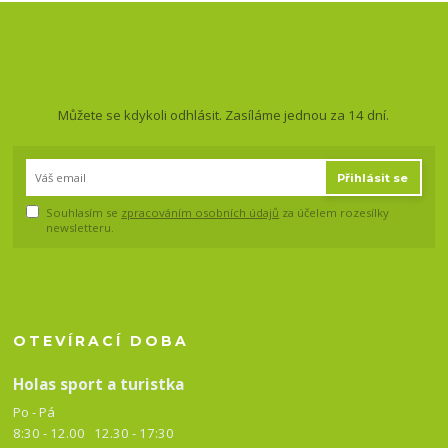
Nepropásněte novinky, akce
a slevy!
Můžete se kdykoli odhlásit. Zasíláme jednou za 14 dní.
Přihlásit se
Souhlasím se
zpracováním osobních údajů
za účelem rozesílky
newsletteru.
OTEVÍRACÍ DOBA
Holas sport a turistka
Po - Pá
8:30 - 12.00 12.30 -
17:30