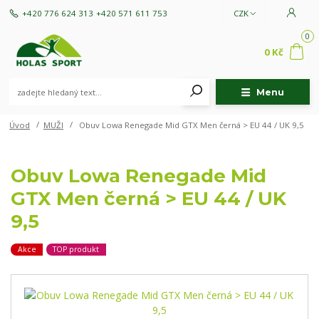
+420 776 624 313
+420 571 611 753
CZK
0
0 Kč
Menu
Úvod
MUŽI
Obuv Lowa Renegade Mid GTX Men černá > EU 44 / UK 9,5
Obuv Lowa Renegade Mid
GTX Men černá > EU 44 / UK
9,5
Akce
TOP produkt