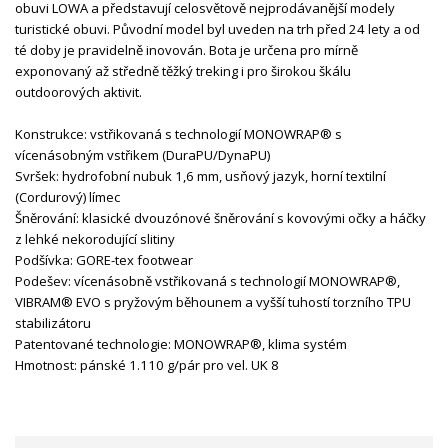
obuvi LOWA a představují celosvětově nejprodávanější modely
turistické obuvi. Původní model byl uveden na trh před 24 lety a od
té doby je pravidelně inovován. Bota je určena pro mírně
exponovaný až středně těžký treking i pro širokou škálu
outdoorových aktivit.
Konstrukce: vstřikovaná s technologií MONOWRAP® s
vícenásobným vstřikem (DuraPU/DynaPU)
Svršek: hydrofobní nubuk 1,6 mm, usňový jazyk, horní textilní
(Cordurový) límec
Šněrování: klasické dvouzónové šněrování s kovovými očky a háčky
z lehké nekorodující slitiny
Podšívka: GORE-tex footwear
Podešev: vícenásobně vstřikovaná s technologií MONOWRAP®,
VIBRAM® EVO s pryžovým běhounem a vyšší tuhostí torzního TPU
stabilizátoru
Patentované technologie: MONOWRAP®, klima systém
Hmotnost: pánské 1.110 g/pár pro vel. UK 8