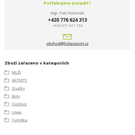
Potřebujete poradit?
Mgr. Petr Holomek
+420 776 624 313
+420 571 611 753
obchod@holassport.cz
Zboží zařazeno v kategoriích
MUŽI
AKTIVITY
Značky
Boty
Outdoor
Lowa
Turistika