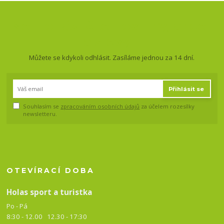
Nepropásněte novinky, akce
a slevy!
Můžete se kdykoli odhlásit. Zasíláme jednou za 14 dní.
Přihlásit se
Souhlasím se
zpracováním osobních údajů
za účelem rozesílky
newsletteru.
OTEVÍRACÍ DOBA
Holas sport a turistka
Po - Pá
8:30 - 12.00 12.30 -
17:30