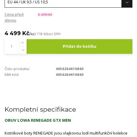
Cena před
5 399 Kč
slevou
4 499 Kč
/
ks
3 718 Kč
bez DPH
Přidat do košíku
Číslo produktu:
4056264610840
EAN kód:
4056264610840
Kompletní specifikace
OBUV LOWA RENEGADE GTX MEN
Kotníkové boty RENEGADE jsou vlajkovou lodí multifunkční kolekce