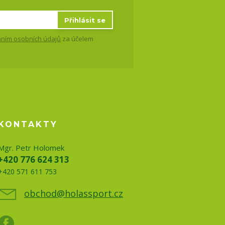
Přihlásit se
ním osobních údajů
za účelem
KONTAKTY
Mgr. Petr Holomek
+420 776 624 313
+420 571 611 753
obchod@holassport.cz