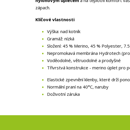
nylonovým úpletem
a na teplotní komfort vaš
zápach.
Klíčové vlastnosti
Výška: nad kotník
Gramáž: nízká
Složení: 45 % Merino, 45 % Polyester, 7.
Nepromokavá membrána Hydrotech (prod
Voděodolné, větruodolné a prodyšné
Třívrstvá konstrukce - merino úplet pro 
Elastické zpevnění klenby, které drží po
Normální praní na 40°C, naruby
Doživotní záruka