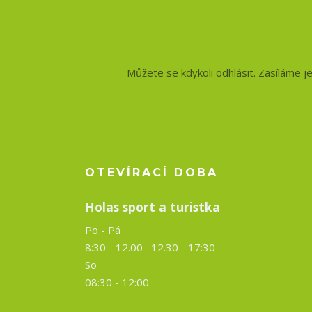
Nepropásněte no
a slevy!
Můžete se kdykoli odhlásit. Zasíláme j
OTEVÍRACÍ DOBA
Holas sport a turistka
Po - Pá
8:30 - 12.00 12.30 -
17:30
So
08:30 - 12:00