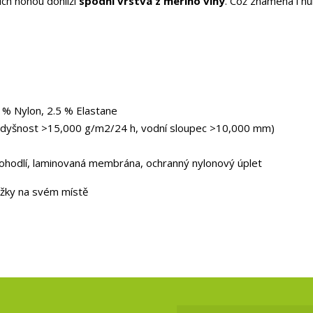
ich nohou dohlíží
spodní vrstva z merino vlny
. Což znamená i nu
5 % Nylon, 2.5 % Elastane
yšnost >15,000 g/m2/24 h, vodní sloupec >10,000 mm)
pohodlí, laminovaná membrána, ochranný nylonový úplet
nožky na svém místě