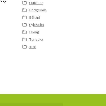
lový
Outdoor
Bridgedale
Běhání
Cyklistika
Hiking
Turistika
Trail