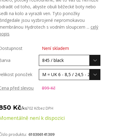
odradit od toho, abyste obuli běžecké boty nebo
sedli na kolo a vyrazili ven. Tyto ponožky
Bridgedale jsou vyzbrojené nepromokavou
membránou Hydrotech s vodním sloupcem ...
celý
popis
Dostupnost
Není skladem
Barva
velikost ponožek
Cena před slevou
899 Kč
850 Kč
/
ks
702 Kč
bez DPH
Momentálně není k dispozici
Číslo produktu:
610306141309