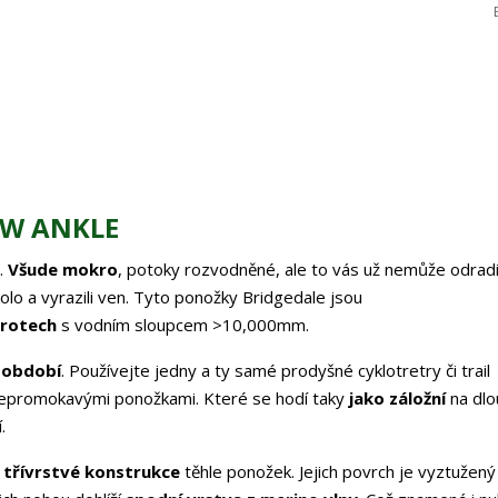
LW ANKLE
.
Všude mokro
, potoky rozvodněné, ale to vás už nemůže odrad
olo a vyrazili ven. Tyto ponožky Bridgedale jsou
rotech
s vodním sloupcem >10,000mm.
 období
. Používejte jedny a ty samé prodyšné cyklotretry či trail
 nepromokavými ponožkami. Které se hodí taky
jako záložní
na dlo
.
t
třívrstvé konstrukce
těhle ponožek. Jejich povrch je vyztužen