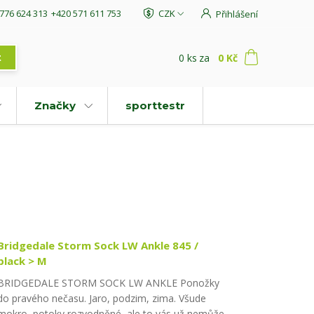
776 624 313
+420 571 611 753
CZK
Přihlášení
0
ks
za
0 Kč
t
Značky
sporttestr
Bridgedale Storm Sock LW Ankle 845 /
black > M
BRIDGEDALE STORM SOCK LW ANKLE Ponožky
do pravého nečasu. Jaro, podzim, zima. Všude
mokro, potoky rozvodněné, ale to vás už nemůže