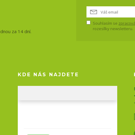
vinky, akce
Souhlasím se
zpracová
rozesílky newsletteru.
ednou za 14 dní.
KDE NÁS NAJDETE