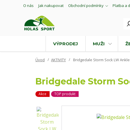
O nás
Jak nakupovat
Obchodní podmínky
Platba a 
VÝPRODEJ
MUŽI
Ž
Úvod
AKTIVITY
Bridgedale Storm Sock LW Ankle 
Bridgedale Storm So
Akce
TOP produkt