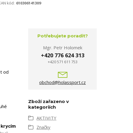
EAN kód:
610306141309
Potřebujete poradit?
Mgr. Petr Holomek
+420 776 624 313
+420 571 611 753
it od
obchod@holassport.cz
Zboží zařazeno v
uhé
kategoriích
AKTIVITY
ý
krycím
Značky