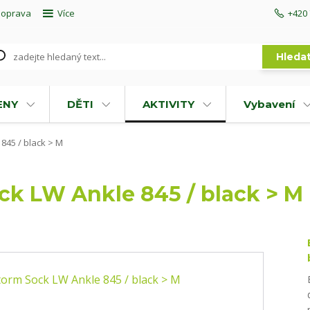
doprava
Více
+420 
Hleda
ENY
DĚTI
AKTIVITY
Vybavení
845 / black > M
ck LW Ankle 845 / black > M