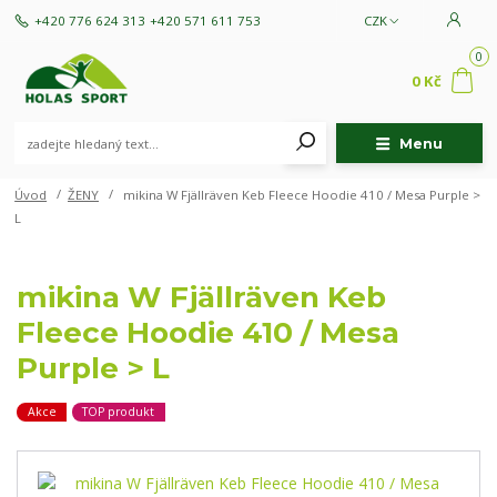
+420 776 624 313
+420 571 611 753
CZK
0
0 Kč
Menu
Úvod
ŽENY
mikina W Fjällräven Keb Fleece Hoodie 410 / Mesa Purple >
L
mikina W Fjällräven Keb
Fleece Hoodie 410 / Mesa
Purple > L
Akce
TOP produkt