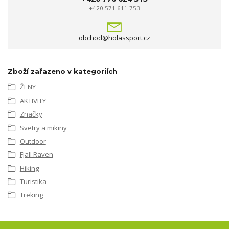
+420 571 611 753
obchod@holassport.cz
Zboží zařazeno v kategoriích
ŽENY
AKTIVITY
Značky
Svetry a mikiny
Outdoor
Fjall Raven
Hiking
Turistika
Treking