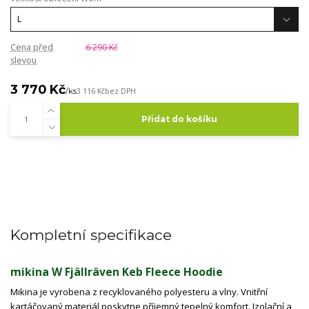
Cena před
6 290 Kč
slevou
3 770 Kč
/
ks
3 116 Kč
bez DPH
Přidat do košíku
Kompletní specifikace
mikina W Fjällräven Keb Fleece Hoodie
Mikina je vyrobena z recyklovaného polyesteru a vlny. Vnitřní
kartáčovaný materiál poskytne příjemný tepelný komfort. Izolační a