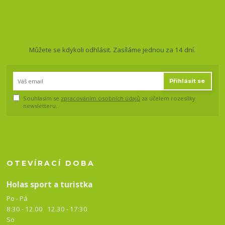
Nepropásněte novinky, akce
a slevy!
Můžete se kdykoli odhlásit. Zasíláme jednou za 14 dní.
Přihlásit se
Souhlasím se
zpracováním osobních údajů
za účelem rozesílky
newsletteru.
OTEVÍRACÍ DOBA
Holas sport a turistka
Po - Pá
8:30 - 12.00 12.30 -
17:30
So