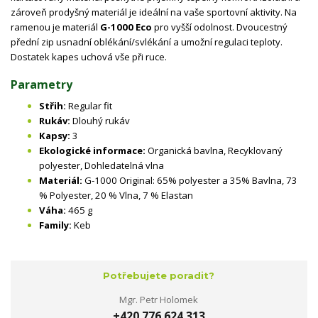
zároveň prodyšný materiál je ideální na vaše sportovní aktivity. Na
ramenou je materiál
G-1000 Eco
pro vyšší odolnost. Dvoucestný
přední zip usnadní oblékání/svlékání a umožní regulaci teploty.
Dostatek kapes uchová vše při ruce.
Parametry
Střih:
Regular fit
Rukáv:
Dlouhý rukáv
Kapsy:
3
Ekologické informace:
Organická bavlna, Recyklovaný
polyester, Dohledatelná vlna
Materiál:
G-1000 Original: 65% polyester a 35% Bavlna, 73
% Polyester, 20 % Vlna, 7 % Elastan
Váha:
465 g
Family:
Keb
Potřebujete poradit?
Mgr. Petr Holomek
+420 776 624 313