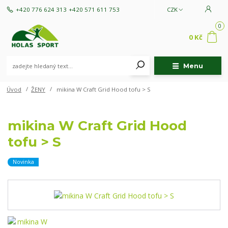
+420 776 624 313
+420 571 611 753
CZK
0
0 Kč
Menu
Úvod
ŽENY
mikina W Craft Grid Hood tofu > S
mikina W Craft Grid Hood
tofu > S
Novinka