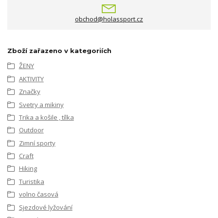
obchod@holassport.cz
Zboží zařazeno v kategoriích
ŽENY
AKTIVITY
Značky
Svetry a mikiny
Trika a košile , tílka
Outdoor
Zimní sporty
Craft
Hiking
Turistika
volno časová
Sjezdové lyžování