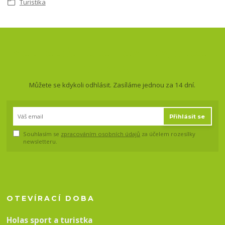
Turistika
Nepropásněte novinky, akce
a slevy!
Můžete se kdykoli odhlásit. Zasíláme jednou za 14 dní.
Přihlásit se
Souhlasím se
zpracováním osobních údajů
za účelem rozesílky
newsletteru.
OTEVÍRACÍ DOBA
Holas sport a turistka