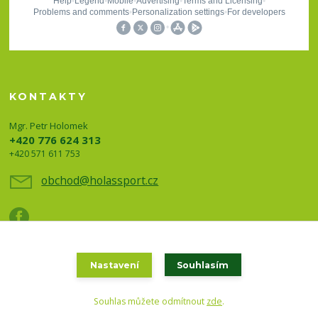
KONTAKTY
Mgr. Petr Holomek
+420 776 624 313
+420 571 611 753
obchod@holassport.cz
Nastavení
Souhlasím
Holas sport a turistika 2020
Souhlas můžete odmítnout
zde
.
Vytvořeno na
Eshop-rychle.cz