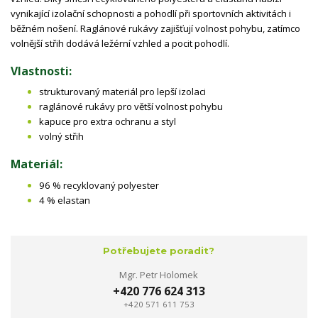
vynikající izolační schopnosti a pohodlí při sportovních aktivitách i
běžném nošení. Raglánové rukávy zajišťují volnost pohybu, zatímco
volnější střih dodává ležérní vzhled a pocit pohodlí.
Vlastnosti:
strukturovaný materiál pro lepší izolaci
raglánové rukávy pro větší volnost pohybu
kapuce pro extra ochranu a styl
volný střih
Materiál:
96 % recyklovaný polyester
4 % elastan
Potřebujete poradit?
Mgr. Petr Holomek
+420 776 624 313
+420 571 611 753