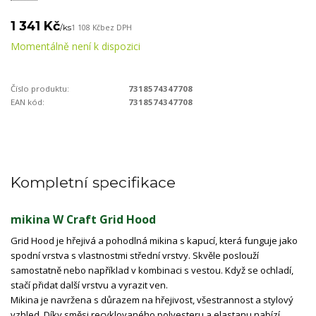
1 341 Kč
/
ks
1 108 Kč
bez DPH
Momentálně není k dispozici
Číslo produktu:
7318574347708
EAN kód:
7318574347708
Kompletní specifikace
mikina W Craft Grid Hood
Grid Hood je hřejivá a pohodlná mikina s kapucí, která funguje jako
spodní vrstva s vlastnostmi střední vrstvy. Skvěle poslouží
samostatně nebo například v kombinaci s vestou. Když se ochladí,
stačí přidat další vrstvu a vyrazit ven.
Mikina je navržena s důrazem na hřejivost, všestrannost a stylový
vzhled. Díky směsi recyklovaného polyesteru a elastanu nabízí