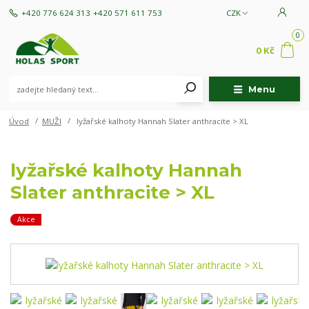
+420 776 624 313
+420 571 611 753
CZK
0
0 Kč
Menu
Úvod
MUŽI
lyžařské kalhoty Hannah Slater anthracite > XL
lyžařské kalhoty Hannah
Slater anthracite > XL
Akce