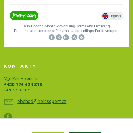
KONTAKTY
Mgr. Petr Holomek
+420 776 624 313
+420 571 611 753
obchod@holassport.cz