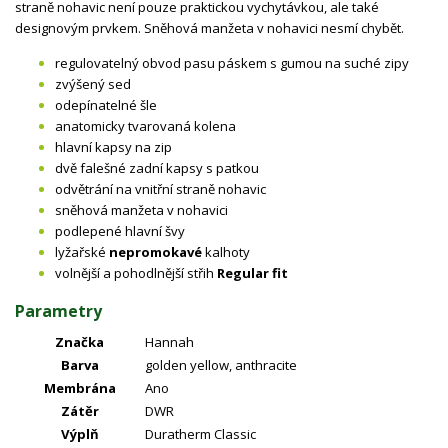
straně nohavic není pouze praktickou vychytávkou, ale také
designovým prvkem. Sněhová manžeta v nohavici nesmí chybět.
regulovatelný obvod pasu páskem s gumou na suché zipy
zvýšený sed
odepínatelné šle
anatomicky tvarovaná kolena
hlavní kapsy na zip
dvě falešné zadní kapsy s patkou
odvětrání na vnitřní straně nohavic
sněhová manžeta v nohavici
podlepené hlavní švy
lyžařské
nepromokavé
kalhoty
volnější a pohodlnější střih
Regular fit
Parametry
Značka
Hannah
Barva
golden yellow, anthracite
Membrána
Ano
Zátěr
DWR
Výplň
Duratherm Classic