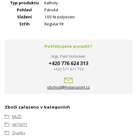
Typ produktu
kalhoty
Pohlaví
Pánské
Složení
100 % polyester
Střih
Regular Fit
Potřebujete poradit?
Mgr. Petr Holomek
+420 776 624 313
+420 571 611 753
obchod@holassport.cz
Zboží zařazeno v kategoriích
MUŽI
AKTIVITY
Značky