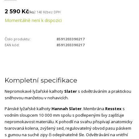
2 590 Kč
/
ks
2 140 Kč
bez DPH
Momentálně není k dispozici
Číslo produktu:
8591203390217
EAN kód:
8591203390217
Kompletní specifikace
Nepromokavé lyžařské kalhoty
Slater
s odvětráváním a praktickou
sněhovou manžetou v nohavicích.
Pánské lyžařské kalhoty
Hannah Slater
. Membrána
Resstex
s
vodním sloupcem 10 000 mm spolu s podlepenými švy zajišťuje
nepromokavost materiálu. K pohodlí na svahu přispívají anatomicky
tvarovaná kolena, zvýšený sed, regulovatelný obvod pasu páskem
s gumou na suché zipy či odepínatelné šle. Odvětrávání na vnitřní