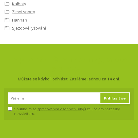
Kalhoty
Zimní sporty
Hannah
Sjezdové lyžování
Nepropásněte novinky, akce
a slevy!
Můžete se kdykoli odhlásit. Zasíláme jednou za 14 dní.
Přihlásit se
Souhlasím se
zpracováním osobních údajů
za účelem rozesílky
newsletteru.