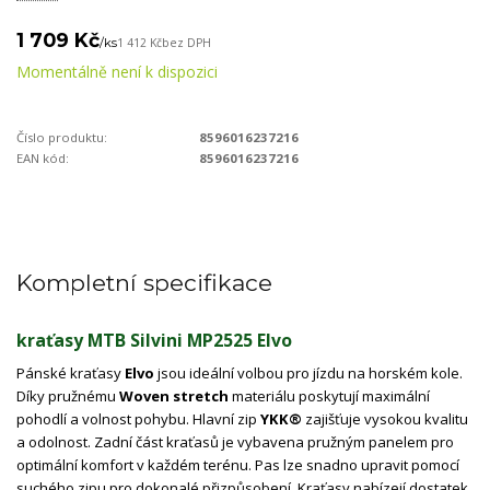
1 709 Kč
/
ks
1 412 Kč
bez DPH
Momentálně není k dispozici
Číslo produktu:
8596016237216
EAN kód:
8596016237216
Kompletní specifikace
kraťasy MTB Silvini MP2525 Elvo
Pánské kraťasy
Elvo
jsou ideální volbou pro jízdu na horském kole.
Díky pružnému
Woven stretch
materiálu poskytují maximální
pohodlí a volnost pohybu. Hlavní zip
YKK®
zajišťuje vysokou kvalitu
a odolnost. Zadní část kraťasů je vybavena pružným panelem pro
optimální komfort v každém terénu. Pas lze snadno upravit pomocí
suchého zipu pro dokonalé přizpůsobení. Kraťasy nabízejí dostatek