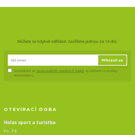
Nepropásněte novinky, akce
a slevy!
Můžete se kdykoli odhlásit. Zasíláme jednou za 14 dní.
Přihlásit se
Souhlasím se
zpracováním osobních údajů
za účelem rozesílky
newsletteru.
OTEVÍRACÍ DOBA
Holas sport a turistka
Po - Pá