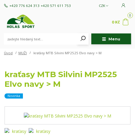
+420 776 624 313
+420 571 611 753
CZK
0
0 Kč
Menu
Úvod
MUŽI
kraťasy MTB Silvini MP2525 Elvo navy > M
kraťasy MTB Silvini MP2525
Elvo navy > M
Novinka