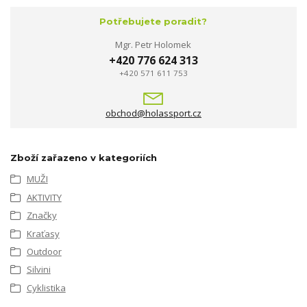
Potřebujete poradit?
Mgr. Petr Holomek
+420 776 624 313
+420 571 611 753
obchod@holassport.cz
Zboží zařazeno v kategoriích
MUŽI
AKTIVITY
Značky
Kraťasy
Outdoor
Silvini
Cyklistika