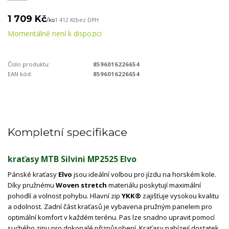
1 709 Kč
/
ks
1 412 Kč
bez DPH
Momentálně není k dispozici
Číslo produktu:
8596016226654
EAN kód:
8596016226654
Kompletní specifikace
kraťasy MTB Silvini MP2525 Elvo
Pánské kraťasy
Elvo
jsou ideální volbou pro jízdu na horském kole.
Díky pružnému
Woven stretch
materiálu poskytují maximální
pohodlí a volnost pohybu. Hlavní zip
YKK®
zajišťuje vysokou kvalitu
a odolnost. Zadní část kraťasů je vybavena pružným panelem pro
optimální komfort v každém terénu. Pas lze snadno upravit pomocí
suchého zipu pro dokonalé přizpůsobení. Kraťasy nabízejí dostatek