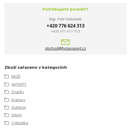
Potřebujete poradit?
Mgr. Petr Holomek
+420 776 624 313
+420 571 611 753
obchod@holassport.cz
Zboží zařazeno v kategoriích
MUŽI
AKTIVITY
Značky
Kraťasy
Outdoor
Silvini
Cyklistika