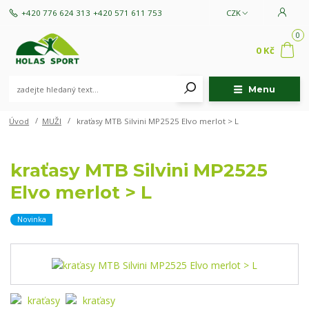
+420 776 624 313
+420 571 611 753
CZK
0
0 Kč
Menu
Úvod
MUŽI
kraťasy MTB Silvini MP2525 Elvo merlot > L
kraťasy MTB Silvini MP2525
Elvo merlot > L
Novinka