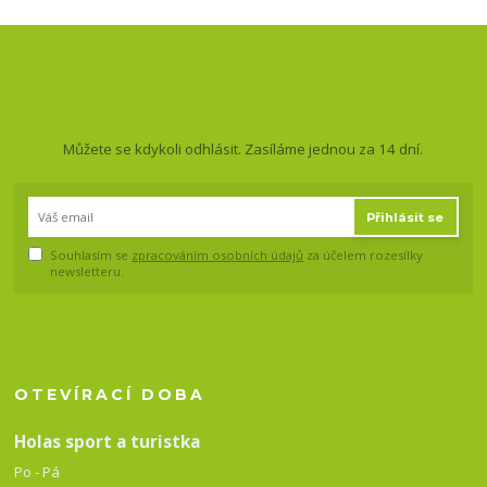
Nepropásněte novinky, akce
a slevy!
Můžete se kdykoli odhlásit. Zasíláme jednou za 14 dní.
Přihlásit se
Souhlasím se
zpracováním osobních údajů
za účelem rozesílky
newsletteru.
OTEVÍRACÍ DOBA
Holas sport a turistka
Po - Pá