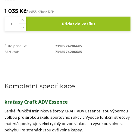
1 035 Kč
/
ks
855 Kč
bez DPH
Přidat do košíku
Číslo produktu:
7318574206685
EAN kód:
7318574206685
Kompletní specifikace
kraťasy Craft ADV Essence
Lehké, funkční tréninkové šortky CRAFT ADV Essence jsou výbornou
volbou pro širokou škálu sportovních aktivit. Vysoce funkční strečový
materiál poskytuje velmi rychlý odvod vlhkosti a vysokou volnost
pohybu. Po stranách jsou dvě volné kapsy.