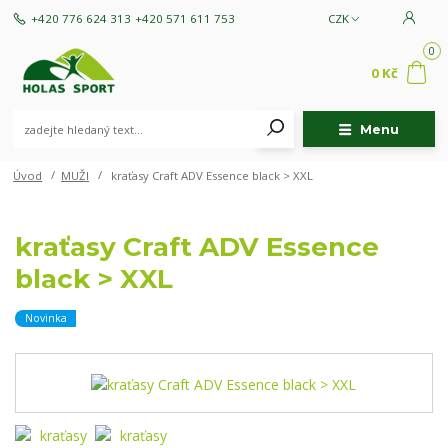
+420 776 624 313
+420 571 611 753
CZK
0
0 Kč
Menu
Úvod
MUŽI
kraťasy Craft ADV Essence black > XXL
kraťasy Craft ADV Essence
black > XXL
Novinka