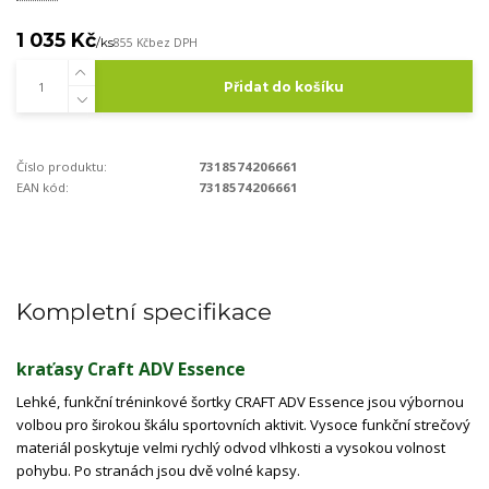
1 035 Kč
/
ks
855 Kč
bez DPH
Přidat do košíku
Číslo produktu:
7318574206661
EAN kód:
7318574206661
Kompletní specifikace
kraťasy Craft ADV Essence
Lehké, funkční tréninkové šortky CRAFT ADV Essence jsou výbornou
volbou pro širokou škálu sportovních aktivit. Vysoce funkční strečový
materiál poskytuje velmi rychlý odvod vlhkosti a vysokou volnost
pohybu. Po stranách jsou dvě volné kapsy.