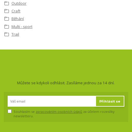
Outdoor
Craft
Běhání
Multi - sport
Trail
Nepropásněte novinky, akce
a slevy!
Můžete se kdykoli odhlásit. Zasíláme jednou za 14 dní.
Přihlásit se
Souhlasím se
zpracováním osobních údajů
za účelem rozesílky
newsletteru.