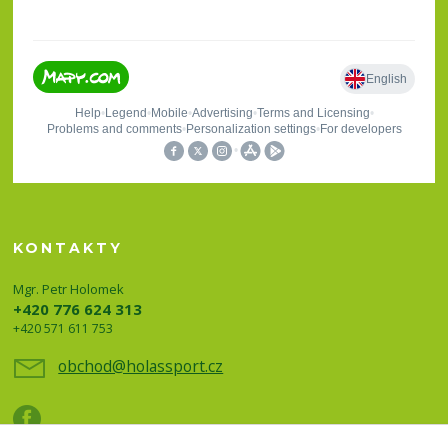
KONTAKTY
Mgr. Petr Holomek
+420 776 624 313
+420 571 611 753
obchod@holassport.cz