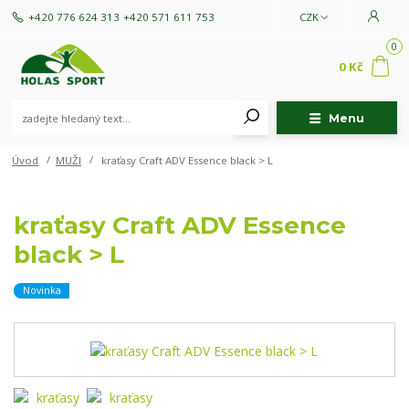
+420 776 624 313
+420 571 611 753
CZK
0
0 Kč
Menu
Úvod
MUŽI
kraťasy Craft ADV Essence black > L
kraťasy Craft ADV Essence
black > L
Novinka