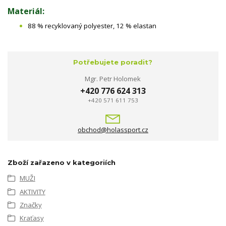
Materiál:
88 % recyklovaný polyester, 12 % elastan
Potřebujete poradit?
Mgr. Petr Holomek
+420 776 624 313
+420 571 611 753
obchod@holassport.cz
Zboží zařazeno v kategoriích
MUŽI
AKTIVITY
Značky
Kraťasy