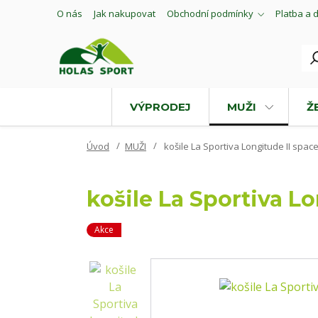
O nás
Jak nakupovat
Obchodní podmínky
Platba a 
VÝPRODEJ
MUŽI
Ž
Úvod
MUŽI
košile La Sportiva Longitude II spac
košile La Sportiva Lo
Akce