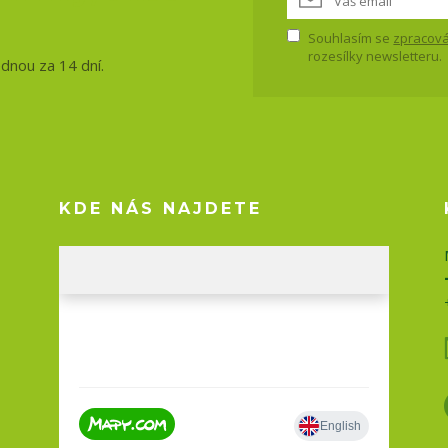
Souhlasím se
zpracová
rozesílky newsletteru.
ednou za 14 dní.
KDE NÁS NAJDETE