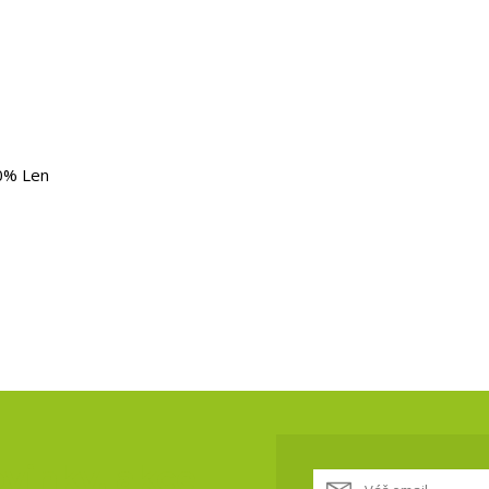
0% Len
vinky, akce