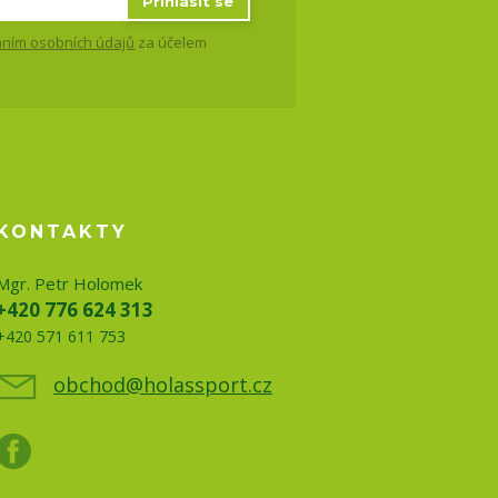
Přihlásit se
ním osobních údajů
za účelem
KONTAKTY
Mgr. Petr Holomek
+420 776 624 313
+420 571 611 753
obchod@holassport.cz