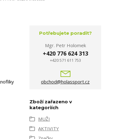
Potřebujete poradit?
Mgr. Petr Holomek
+420 776 624 313
+420 571 611 753
noflíky
obchod@holassport.cz
Zboží zařazeno v
kategoriích
MUŽI
AKTIVITY
Značky