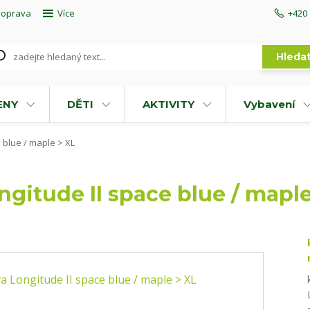
doprava
Více
+420 
Hleda
ENY
DĚTI
AKTIVITY
Vybavení
e blue / maple > XL
ngitude II space blue / maple