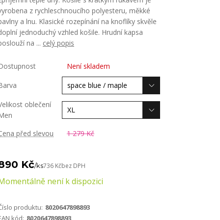
vyrobena z rychleschnoucího polyesteru, měkké
bavlny a lnu. Klasické rozepínání na knoflíky skvěle
doplní jednoduchý vzhled košile. Hrudní kapsa
poslouží na ...
celý popis
Dostupnost
Není skladem
Barva
Velikost oblečení
Men
Cena před slevou
1 279 Kč
890 Kč
/
ks
736 Kč
bez DPH
Momentálně není k dispozici
Číslo produktu:
8020647898893
EAN kód:
8020647898893