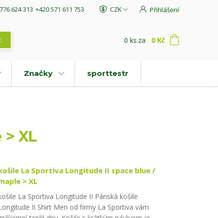
776 624 313
+420 571 611 753
CZK
Přihlášení
0
ks
za
0 Kč
t
Značky
sporttestr
 > XL
košile La Sportiva Longitude II space blue /
maple > XL
košile La Sportiva Longitude II Pánská košile
Longitude II Shirt Men od firmy La Sportiva vám
zpříjemní teplé dny. Košile s krátkým rukávem je