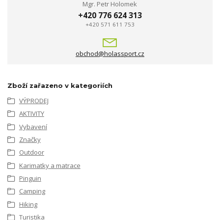
Mgr. Petr Holomek
+420 776 624 313
+420 571 611 753
obchod@holassport.cz
Zboží zařazeno v kategoriích
VÝPRODEJ
AKTIVITY
Vybavení
Značky
Outdoor
Karimatky a matrace
Pinguin
Camping
Hiking
Turistika