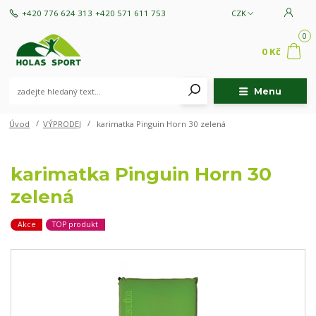
+420 776 624 313
+420 571 611 753
CZK
0
0 Kč
Menu
Úvod
VÝPRODEJ
karimatka Pinguin Horn 30 zelená
karimatka Pinguin Horn 30
zelená
Akce
TOP produkt