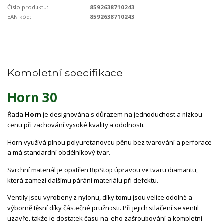
Číslo produktu:
8592638710243
EAN kód:
8592638710243
Kompletní specifikace
Horn 30
Řada
Horn
je designována s důrazem na jednoduchost a nízkou
cenu při zachování vysoké kvality a odolnosti.
Horn využívá plnou polyuretanovou pěnu bez tvarování a perforace
a má standardní obdélníkový tvar.
Svrchní materiál je opatřen RipStop úpravou ve tvaru diamantu,
která zamezí dalšímu párání materiálu při defektu.
Ventily jsou vyrobeny z nylonu, díky tomu jsou velice odolné a
výborně těsní díky částečné pružnosti. Při jejich stlačení se ventil
uzavře, takže je dostatek času na jeho zašroubování a kompletní