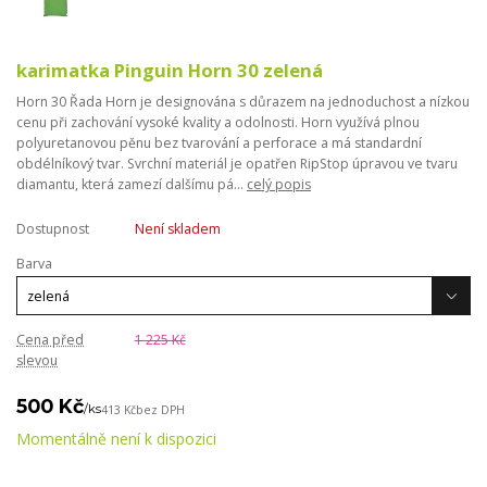
karimatka Pinguin Horn 30 zelená
Horn 30 Řada Horn je designována s důrazem na jednoduchost a nízkou
cenu při zachování vysoké kvality a odolnosti. Horn využívá plnou
polyuretanovou pěnu bez tvarování a perforace a má standardní
obdélníkový tvar. Svrchní materiál je opatřen RipStop úpravou ve tvaru
diamantu, která zamezí dalšímu pá...
celý popis
Dostupnost
Není skladem
Barva
Cena před
1 225 Kč
slevou
500 Kč
/
ks
413 Kč
bez DPH
Momentálně není k dispozici