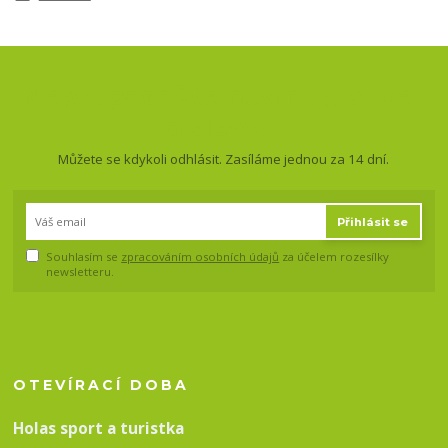
Nepropásněte novinky, akce
a slevy!
Můžete se kdykoli odhlásit. Zasíláme jednou za 14 dní.
Přihlásit se
Souhlasím se
zpracováním osobních údajů
za účelem rozesílky
newsletteru.
OTEVÍRACÍ DOBA
Holas sport a turistka