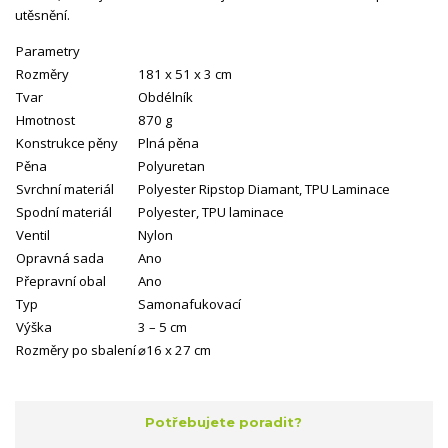
utěsnění.
Parametry
Rozměry
181 x 51 x 3 cm
Tvar
Obdélník
Hmotnost
870 g
Konstrukce pěny
Plná pěna
Pěna
Polyuretan
Svrchní materiál
Polyester Ripstop Diamant, TPU Laminace
Spodní materiál
Polyester, TPU laminace
Ventil
Nylon
Opravná sada
Ano
Přepravní obal
Ano
Typ
Samonafukovací
Výška
3 – 5 cm
Rozměry po sbalení
⌀16 x 27 cm
Potřebujete poradit?