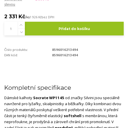
slevou
2 331 Kč
/
ks
1 926 Kč
bez DPH
Přidat do košíku
Číslo produktu:
8596016213494
EAN kód:
8596016213494
Kompletní specifikace
Dámské kalhoty
Socrate WP1145
od značky Silvini jsou speciálně
navržené pro lyžařky, skialpinistky a běžkařky. Díky kombinaci dvou
různých materiálů poskytují veškeré potřebné vlastnosti. V přední
části je tenký čtyřsměrně elastický
softshell
s membránou, která
neprofoukne, je prodyšná a zároveň chrání proti promoknutí. V
zadní části je pak maximálně
prodyšný
, měkký pohodlný materiál,