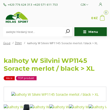
+420 776 624 313
+420 571 611 753
CZK
0
0 Kč
Menu
Úvod
ŽENY
kalhoty W Silvini WP1145 Soracte merlot / black > XL
kalhoty W Silvini WP1145
Soracte merlot / black > XL
Akce
TOP produkt