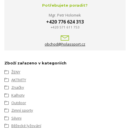
Potřebujete poradit?
Mgr. Petr Holomek
+420 776 624 313
+420 571 611 753
obchod@holassport.cz
Zboží zařazeno v kategoriích
ŽENY
AKTIVITY
Značky
Kalhoty
Outdoor
Zimní sporty
Silvini
Běžecké lyžování