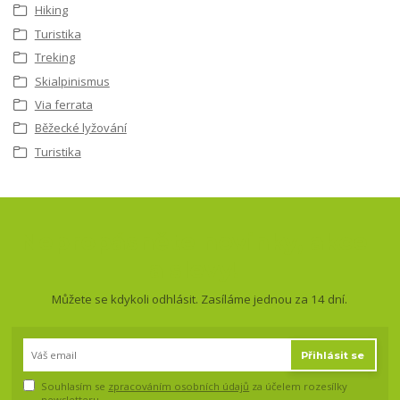
Hiking
Turistika
Treking
Skialpinismus
Via ferrata
Běžecké lyžování
Turistika
Nepropásněte novinky, akce
a slevy!
Můžete se kdykoli odhlásit. Zasíláme jednou za 14 dní.
Přihlásit se
Souhlasím se
zpracováním osobních údajů
za účelem rozesílky
newsletteru.