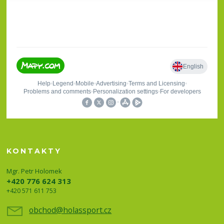
KONTAKTY
Mgr. Petr Holomek
+420 776 624 313
+420 571 611 753
obchod@holassport.cz