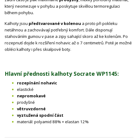
který neomezuje v pohybu a poskytuje skvělou termoregulaci
během pohybu.
Kalhoty jsou
předtvarované v kolenou
a proto při pokleku
netáhnou a zachovávají potřebný komfort. Dále disponují
stahováním gumou v pase a zipy sahající skoro až ke kolenům. Po
rozepnutí dojde k rozšíření nohavic až o 7 centimetrů. Poté je možné
obléci kalhoty i přes skialpové boty.
Hlavní přednosti kalhoty Socrate WP1145:
rozepínání nohavic
elastické
nepromokavé
prodyšné
větruvzdorné
vyztužená spodní část
materiál: polyamid 88% + elastan 12%