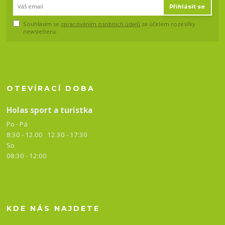
Přihlásit se
Souhlasím se
zpracováním osobních údajů
za účelem rozesílky
newsletteru.
OTEVÍRACÍ DOBA
Holas sport a turistka
Po - Pá
8:30 - 12.00 12.30 -
17:30
So
08:30 - 12:00
KDE NÁS NAJDETE