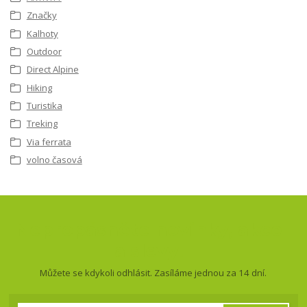
Značky
Kalhoty
Outdoor
Direct Alpine
Hiking
Turistika
Treking
Via ferrata
volno časová
Nepropásněte novinky, akce
a slevy!
Můžete se kdykoli odhlásit. Zasíláme jednou za 14 dní.