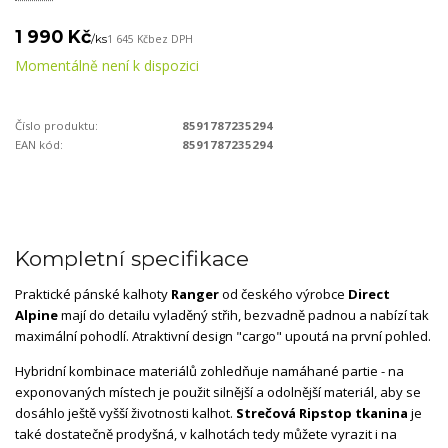
1 990 Kč
/
ks
1 645 Kč
bez DPH
Momentálně není k dispozici
Číslo produktu:
8591787235294
EAN kód:
8591787235294
Kompletní specifikace
Praktické pánské kalhoty
Ranger
od českého výrobce
Direct
Alpine
mají do detailu vyladěný střih, bezvadně padnou a nabízí tak
maximální pohodlí. Atraktivní design "cargo" upoutá na první pohled.
Hybridní kombinace materiálů zohledňuje namáhané partie - na
exponovaných místech je použit silnější a odolnější materiál, aby se
dosáhlo ještě vyšší životnosti kalhot.
Strečová Ripstop tkanina
je
také dostatečně prodyšná, v kalhotách tedy můžete vyrazit i na