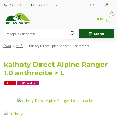
+420 776 624 313
+420 571 611 753
CZK
0
0 Kč
Menu
Úvod
MUŽI
kalhoty Direct Alpine Ranger 1.0 anthracite > L
kalhoty Direct Alpine Ranger
1.0 anthracite > L
Akce
TOP produkt