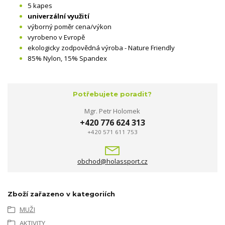
5 kapes
univerzální využití
výborný poměr cena/výkon
vyrobeno v Evropě
ekologicky zodpovědná výroba - Nature Friendly
85% Nylon, 15% Spandex
Potřebujete poradit?
Mgr. Petr Holomek
+420 776 624 313
+420 571 611 753
obchod@holassport.cz
Zboží zařazeno v kategoriích
MUŽI
AKTIVITY