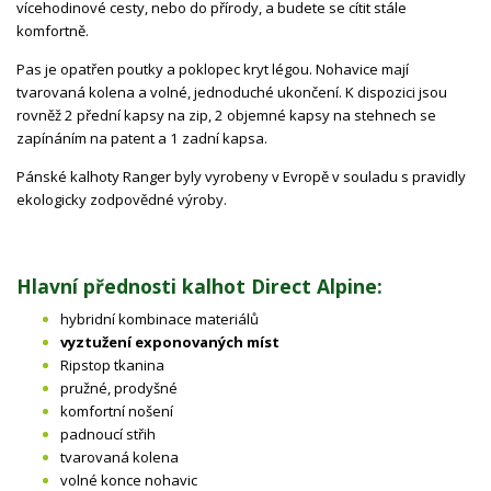
vícehodinové cesty, nebo do přírody, a budete se cítit stále
komfortně.
Pas je opatřen poutky a poklopec kryt légou. Nohavice mají
tvarovaná kolena a volné, jednoduché ukončení. K dispozici jsou
rovněž 2 přední kapsy na zip, 2 objemné kapsy na stehnech se
zapínáním na patent a 1 zadní kapsa.
Pánské kalhoty Ranger byly vyrobeny v Evropě v souladu s pravidly
ekologicky zodpovědné výroby.
Hlavní přednosti kalhot Direct Alpine:
hybridní kombinace materiálů
vyztužení exponovaných míst
Ripstop tkanina
pružné, prodyšné
komfortní nošení
padnoucí střih
tvarovaná kolena
volné konce nohavic