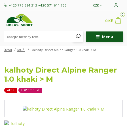
+420 776 624 313
+420 571 611 753
CZK
0
0 Kč
Menu
Úvod
MUŽI
kalhoty Direct Alpine Ranger 1.0 khaki > M
kalhoty Direct Alpine Ranger
1.0 khaki > M
Akce
TOP produkt