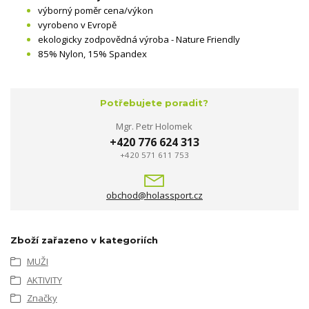
výborný poměr cena/výkon
vyrobeno v Evropě
ekologicky zodpovědná výroba - Nature Friendly
85% Nylon, 15% Spandex
Potřebujete poradit?
Mgr. Petr Holomek
+420 776 624 313
+420 571 611 753
obchod@holassport.cz
Zboží zařazeno v kategoriích
MUŽI
AKTIVITY
Značky