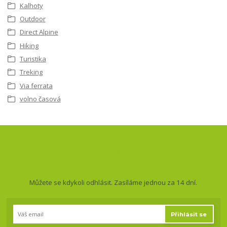
Kalhoty
Outdoor
Direct Alpine
Hiking
Turistika
Treking
Via ferrata
volno časová
Nepropásněte novinky, akce
a slevy!
Můžete se kdykoli odhlásit. Zasíláme jednou za 14 dní.
Přihlásit se