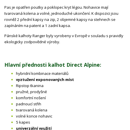
Pas je opatřen poutky a poklopec kryt légou. Nohavice mají
tvarovaná kolena a volné, jednoduché ukončení. K dispozici jsou
rovněž 2 přední kapsy na zip, 2 objemné kapsy na stehnech se
zapínáním na patent a 1 zadní kapsa.
Pánské kalhoty Ranger byly vyrobeny v Evropě v souladu s pravidly
ekologicky zodpovědné výroby.
Hlavní přednosti kalhot Direct Alpine:
hybridní kombinace materiálů
vyztužení exponovaných míst
Ripstop tkanina
pružné, prodyšné
komfortní nošení
padnoucí střih
tvarovaná kolena
volné konce nohavic
5 kapes
univerzální využití