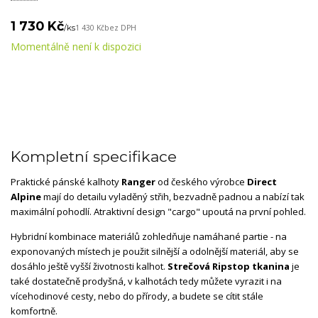
1 730 Kč
/
ks
1 430 Kč
bez DPH
Momentálně není k dispozici
Kompletní specifikace
Praktické pánské kalhoty
Ranger
od českého výrobce
Direct
Alpine
mají do detailu vyladěný střih, bezvadně padnou a nabízí tak
maximální pohodlí. Atraktivní design "cargo" upoutá na první pohled.
Hybridní kombinace materiálů zohledňuje namáhané partie - na
exponovaných místech je použit silnější a odolnější materiál, aby se
dosáhlo ještě vyšší životnosti kalhot.
Strečová Ripstop tkanina
je
také dostatečně prodyšná, v kalhotách tedy můžete vyrazit i na
vícehodinové cesty, nebo do přírody, a budete se cítit stále
komfortně.