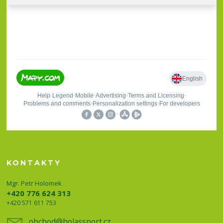
KONTAKTY
Mgr. Petr Holomek
+420 776 624 313
+420 571 611 753
obchod@holassport.cz