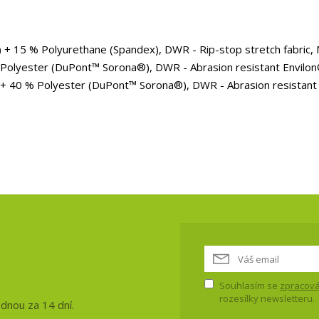
 + 15 % Polyurethane (Spandex), DWR - Rip-stop stretch fabric, 
Polyester (DuPont™ Sorona®), DWR - Abrasion resistant Envilon
 + 40 % Polyester (DuPont™ Sorona®), DWR - Abrasion resistant
vinky, akce
Souhlasím se
zpracová
rozesílky newsletteru.
ednou za 14 dní.