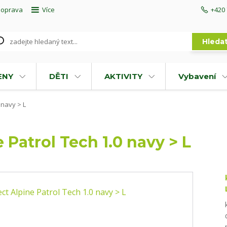
doprava
Více
+420 
Hleda
ENY
DĚTI
AKTIVITY
Vybavení
 navy > L
 Patrol Tech 1.0 navy > L