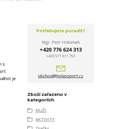
Potřebujete poradit?
Mgr. Petr Holomek
+420 776 624 313
+420 571 611 753
h s
ort
obchod@holassport.cz
kalhot je
Zboží zařazeno v
kategoriích
MUŽI
AKTIVITY
Značky