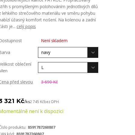
střih s promyšleným polohováním jednotlivých dílů
z lehkého strečového materiálu ve směru pohybu
nabízí úžasný komfort nošení. Na kolenou a zadní
části je...
celý popis
Dostupnost
Není skladem
Barva
Velikost oblečení
Men
Cena před slevou
3 690 Kč
3 321 Kč
/
ks
2 745 Kč
bez DPH
Momentálně není k dispozici
Číslo produktu:
8591787260807
EAN kód:
8591787260807