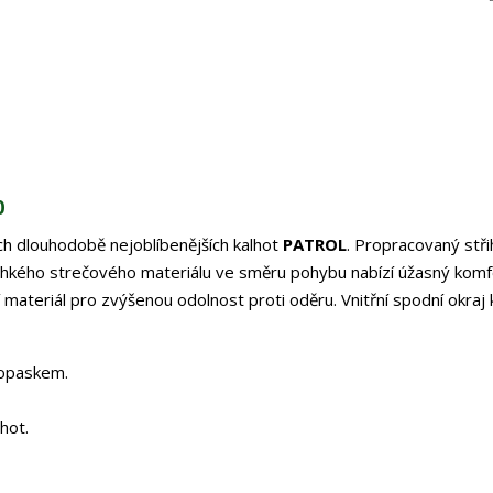
0
ich dlouhodobě nejoblíbenějších kalhot
PATROL
. Propracovaný stři
ehkého strečového materiálu ve směru pohybu nabízí úžasný komf
ší materiál pro zvýšenou odolnost proti oděru. Vnitřní spodní okraj 
 opaskem.
hot.