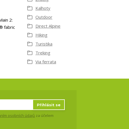
Kalhoty
Outdoor
Main 2:
Direct Alpine
® fabric
Hiking
Turistika
Treking
Via ferrata
Přihlásit se
ním osobních údajů
za účelem