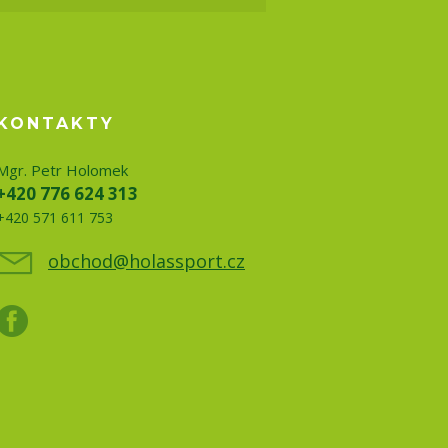
KONTAKTY
Mgr. Petr Holomek
+420 776 624 313
+420 571 611 753
obchod@holassport.cz