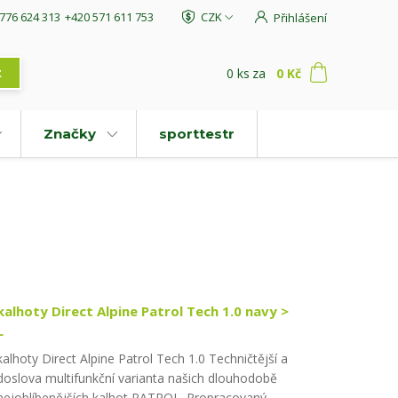
776 624 313
+420 571 611 753
CZK
Přihlášení
0
ks
za
0 Kč
t
Značky
sporttestr
kalhoty Direct Alpine Patrol Tech 1.0 navy >
L
kalhoty Direct Alpine Patrol Tech 1.0 Techničtější a
doslova multifunkční varianta našich dlouhodobě
nejoblíbenějších kalhot PATROL. Propracovaný