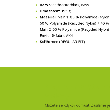
Barva:
anthracite/black, navy
Hmotnost:
395 g
Materiál:
Main 1: 85 % Polyamide (Nylon)
60 % Polyamide (Recycled Nylon) + 40 % 
Main 2: 60 % Polyamide (Recycled Nylon)
Envilon® fabric AK4
Střih:
men (REGULAR FIT)
Nepropásněte no
a slevy!
Můžete se kdykoli odhlásit. Zasíláme j