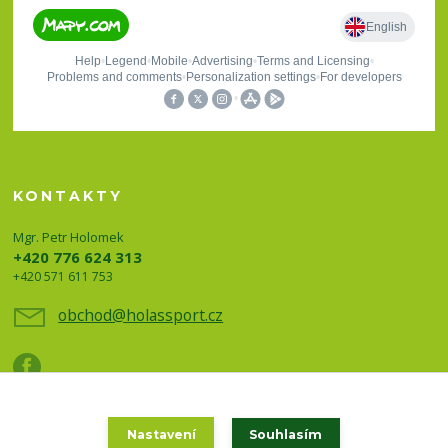
KONTAKTY
Mgr. Petr Holomek
+420 776 624 313
+420 571 611 753
obchod@holassport.cz
Nastavení
Souhlasím