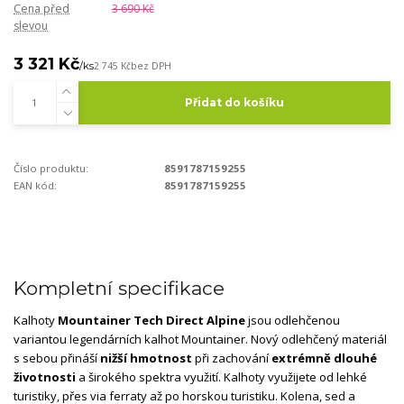
Cena před
3 690 Kč
slevou
3 321 Kč
/
ks
2 745 Kč
bez DPH
Přidat do košíku
Číslo produktu:
8591787159255
EAN kód:
8591787159255
Kompletní specifikace
Kalhoty
Mountainer Tech Direct Alpine
jsou odlehčenou
variantou legendárních kalhot Mountainer. Nový odlehčený materiál
s sebou přináší
nižší hmotnost
při zachování
extrémně dlouhé
životnosti
a širokého spektra využití. Kalhoty využijete od lehké
turistiky, přes via ferraty až po horskou turistiku. Kolena, sed a