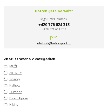
Potřebujete poradit?
Mgr. Petr Holomek
+420 776 624 313
+420 571 611 753
obchod@holassport.cz
Zboží zařazeno v kategoriích
MUŽI
AKTIVITY
Značky
Kalhoty
Outdoor
Direct Alpine
Hiking