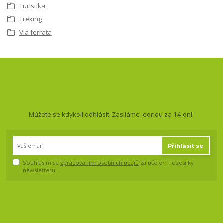
Turistika
Treking
Via ferrata
Nepropásněte novinky, akce
a slevy!
Můžete se kdykoli odhlásit. Zasíláme jednou za 14 dní.
Přihlásit se
Souhlasím se
zpracováním osobních údajů
za účelem rozesílky
newsletteru.