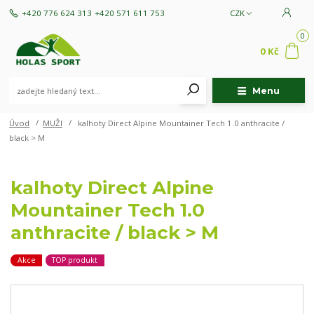
+420 776 624 313
+420 571 611 753
CZK
0
0 Kč
Menu
Úvod
MUŽI
kalhoty Direct Alpine Mountainer Tech 1.0 anthracite /
black > M
kalhoty Direct Alpine
Mountainer Tech 1.0
anthracite / black > M
Akce
TOP produkt