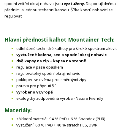
spodní vnitřní okraj nohavic jsou
vyztuženy
. Disponují dvěma
předními a jednou stehenní kapsou. Šířka konců nohavic lze
regulovat.
Hlavni přednosti kalhot Mountainer Tech:
odlehčené technické kalhoty pro široké spektrum aktivit
vyztužené kolena, sed a spodní okraj nohavic
dvě kapsy na zip + kapsa na stehně
regulace v pase opaskem
regulovatelný spodní okraj nohavic
poklopec se dvěma protisměrnými zipy
poutka pro připnutí šlí
vyrobeno v Evropě
ekologicky zodpovědná výroba - Nature Friendly
Materiály:
základní materiál: 94 % PAD + 6 % Spandex (PUR)
vyztužení: 60 % PAD + 40 % stretch PES, DWR