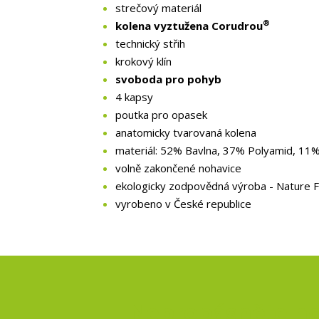
strečový materiál
®
kolena vyztužena Corudrou
technický střih
krokový klín
svoboda pro pohyb
4 kapsy
poutka pro opasek
anatomicky tvarovaná kolena
materiál: 52% Bavlna, 37% Polyamid, 11%
volně zakončené nohavice
ekologicky zodpovědná výroba - Nature F
vyrobeno v České republice
Nepropásněte no