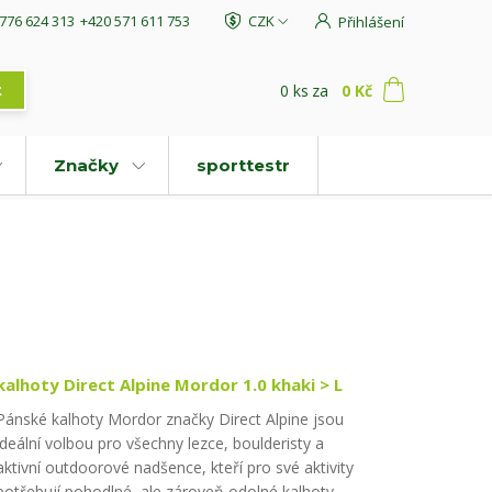
776 624 313
+420 571 611 753
CZK
Přihlášení
0
ks
za
0 Kč
t
Značky
sporttestr
kalhoty Direct Alpine Mordor 1.0 khaki > L
Pánské kalhoty Mordor značky Direct Alpine jsou
ideální volbou pro všechny lezce, boulderisty a
aktivní outdoorové nadšence, kteří pro své aktivity
potřebují pohodlné, ale zároveň odolné kalhoty.