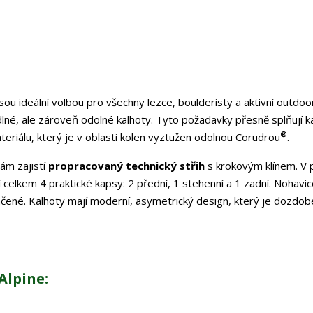
sou ideální volbou pro všechny lezce, boulderisty a aktivní outdo
dlné, ale zároveň odolné kalhoty. Tyto požadavky přesně splňují k
®
riálu, který je v oblasti kolen vyztužen odolnou Corudrou
.
ám zajistí
propracovaný technický střih
s krokovým klínem. V 
 celkem 4 praktické kapsy: 2 přední, 1 stehenní a 1 zadní. Nohavic
nčené. Kalhoty mají moderní, asymetrický design, který je dozdob
Alpine: