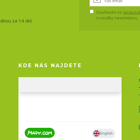
Souhlasím se
zpracová
rozesílky newsletteru.
ednou za 14 dní.
KDE NÁS NAJDETE