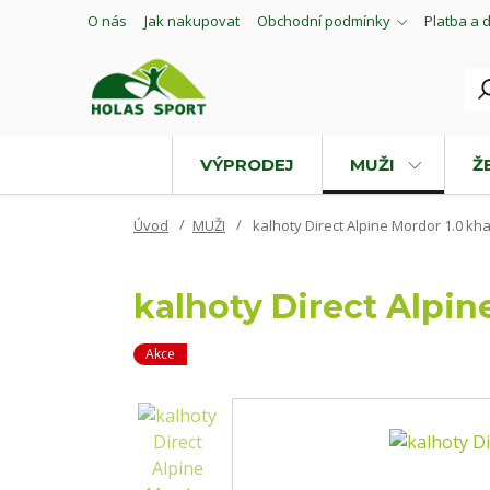
O nás
Jak nakupovat
Obchodní podmínky
Platba a 
VÝPRODEJ
MUŽI
Ž
Úvod
MUŽI
kalhoty Direct Alpine Mordor 1.0 kha
kalhoty Direct Alpin
Akce