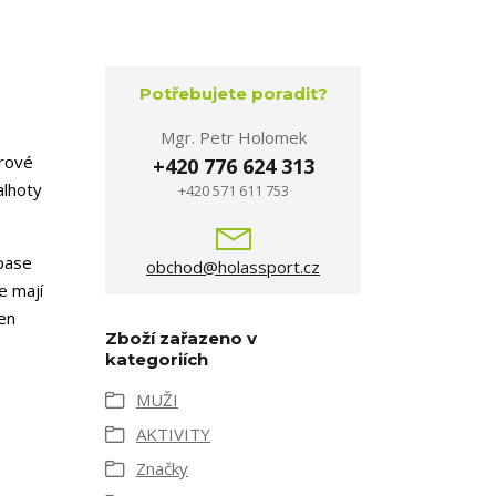
Potřebujete poradit?
Mgr. Petr Holomek
orové
+420 776 624 313
alhoty
+420 571 611 753
pase
obchod@holassport.cz
e mají
en
Zboží zařazeno v
kategoriích
MUŽI
AKTIVITY
Značky