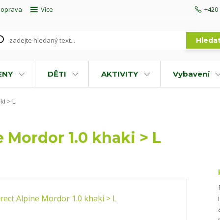
doprava
Více
+420 
Hleda
ENY
DĚTI
AKTIVITY
Vybavení
ki > L
e Mordor 1.0 khaki > L