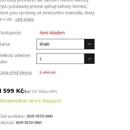
Tyto požadavky přesně splňují kalhoty Mordor,
které jsou vyrobeny ze strečového materiálu, který
je v ob...
celý popis
Dostupnost
Není skladem
Barva
Velikost oblečení
Men
Cena před slevou
2 490 Kč
1 599 Kč
/
ks
1 321 Kč
bez DPH
Momentálně není k dispozici
Číslo produktu:
8591787214961
EAN kód:
8591787214961