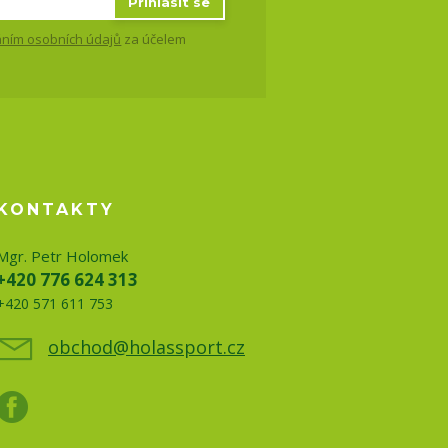
Přihlásit se
ním osobních údajů
za účelem
KONTAKTY
Mgr. Petr Holomek
+420 776 624 313
+420 571 611 753
obchod@holassport.cz