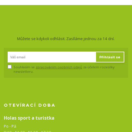
Nepropásněte novinky, akce
a slevy!
Můžete se kdykoli odhlásit. Zasíláme jednou za 14 dní.
Přihlásit se
Souhlasím se
zpracováním osobních údajů
za účelem rozesílky
newsletteru.
OTEVÍRACÍ DOBA
Holas sport a turistka
Po - Pá