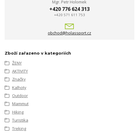
Mgr. Petr Holomek
+420 776 624 313
+420 571 611 753
obchod@holassport.cz
Zboží zařazeno v kategoriích
ŽENY
AKTIVITY
Značky
Kalhoty
Outdoor
Mammut
Hiking
Turistika
Treking