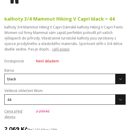
kalhoty 3/4 Mammut Hiking V Capri black > 44
kalhoty 3/4 Mammut Hiking V Capri Dámské kalhoty Hiking V Capri Pants
Women od firmy Mammut vám zajistí perfektní pohodlí při vašich
výšlapech do přírody. Všestranné turistické kalhoty jsou vyrobeny z
vysoce prodyšného a elastického materiálu. Sportovní střih v 3/4 délce
skvěle sedne. Pas je dopln...
celý popis
Dostupnost
Není skladem
Barva
Velikost oblečení Wom
Cena před
2 299 Kč
slevou
2 069 Kč
/
ks
1 710 Kč
bez DPH