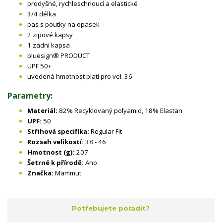
prodyšné, rychleschnoucí a elastické
3/4 délka
pas s poutky na opasek
2 zipové kapsy
1 zadní kapsa
bluesign® PRODUCT
UPF 50+
uvedená hmotnost platí pro vel. 36
Parametry:
Materiál:
82% Recyklovaný polyamid, 18% Elastan
UPF:
50
Střihová specifika:
Regular Fit
Rozsah velikostí:
38 - 46
Hmotnost (g):
207
Šetrné k přírodě:
Ano
Značka:
Mammut
Potřebujete poradit?