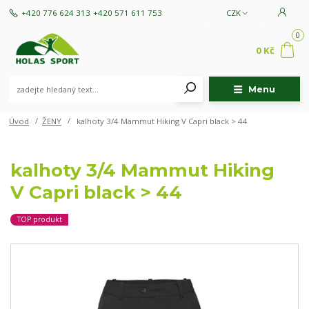
+420 776 624 313
+420 571 611 753
CZK
0
0 Kč
Menu
Úvod
ŽENY
kalhoty 3/4 Mammut Hiking V Capri black > 44
kalhoty 3/4 Mammut Hiking
V Capri black > 44
TOP produkt