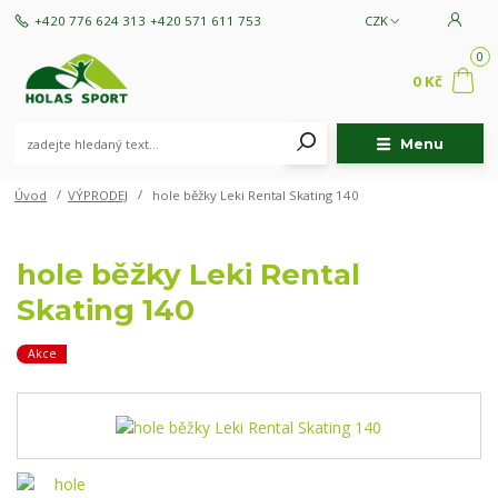
+420 776 624 313
+420 571 611 753
CZK
0
0 Kč
Menu
Úvod
VÝPRODEJ
hole běžky Leki Rental Skating 140
hole běžky Leki Rental
Skating 140
Akce