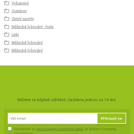
Vybavení
Outdoor
Zimní sporty
Běžecké lyžování - hole
Leki
Běžecké lyžování
Běžecké lyžování
Nepropásněte novinky, akce
a slevy!
Můžete se kdykoli odhlásit. Zasíláme jednou za 14 dní.
Přihlásit se
Souhlasím se
zpracováním osobních údajů
za účelem rozesílky
newsletteru.