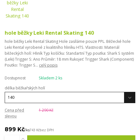
hole běžky Leki Rental Skating 140
hole běžky Leki Rental Skating Hole zasíláme pouze PPL. Běžecké hole
Leki Rental vyrobené z kvalitního hliníku HTS. Vlastnosti: Materiál
běžeckých holí: Hliník Typ košíčku: Standartní Typ poutka: Shark S systém
(Leki) Trigger S: Ano Průměr: 18 mm Rukojeť: Trigger Shark (Component)
Poutko: Trigger S...
celý popis
Dostupnost
Skladem 2 ks
délka běžkařských holí
Cena před
1 290 Kč
slevou
899 Kč
/
ks
743 Kč
bez DPH