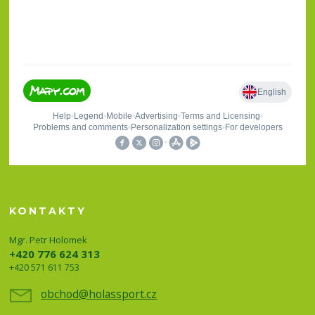
KONTAKTY
Mgr. Petr Holomek
+420 776 624 313
+420 571 611 753
obchod@holassport.cz