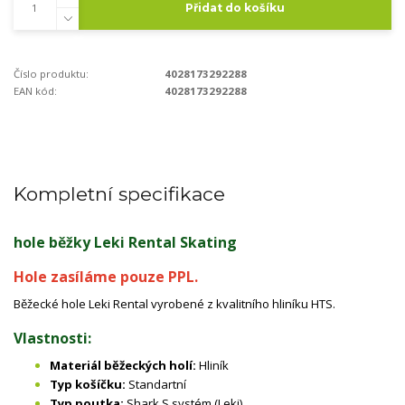
Přidat do košíku
Číslo produktu:
4028173292288
EAN kód:
4028173292288
Kompletní specifikace
hole běžky Leki Rental Skating
Hole zasíláme pouze PPL.
Běžecké hole Leki Rental vyrobené z kvalitního hliníku HTS.
Vlastnosti:
Materiál běžeckých holí:
Hliník
Typ košíčku:
Standartní
Typ poutka:
Shark S systém (Leki)