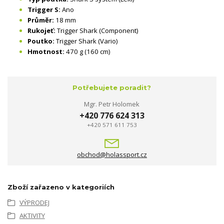
Trigger S:
Ano
Průměr:
18 mm
Rukojeť:
Trigger Shark (Component)
Poutko:
Trigger Shark (Vario)
Hmotnost:
470 g (160 cm)
Potřebujete poradit?
Mgr. Petr Holomek
+420 776 624 313
+420 571 611 753
obchod@holassport.cz
Zboží zařazeno v kategoriích
VÝPRODEJ
AKTIVITY