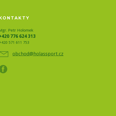
KONTAKTY
Mgr. Petr Holomek
+420 776 624 313
+420 571 611 753
obchod@holassport.cz