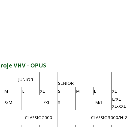
troje VHV - OPUS
UNIOR
SENIOR
M
L
XL
S
M
L
XL
L/
/M
L/XL
S
M/L
XL/XXL
ASSIC 2000
CLASSIC 3000/HIGH