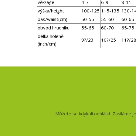
věk/age
4-7
6-9
8-11
výška/height
100-125
115-135
130-1
pas/waist(cm)
50-55
55-60
60-65
obvod hrudníku
55-65
60-70
65-75
délka holeně
9?/23
10?/25
11?/2
(inch/cm)
Nepropásněte no
a slevy!
Můžete se kdykoli odhlásit. Zasíláme j