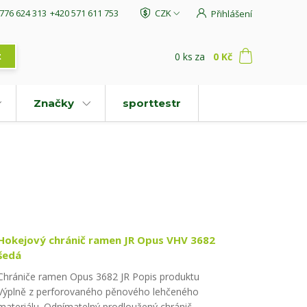
776 624 313
+420 571 611 753
CZK
Přihlášení
0
ks
za
0 Kč
t
Značky
sporttestr
Hokejový chránič ramen JR Opus VHV 3682
šedá
Chrániče ramen Opus 3682 JR Popis produktu
Výplně z perforovaného pěnového lehčeného
materiálu. Odnímatelný prodloužený chránič