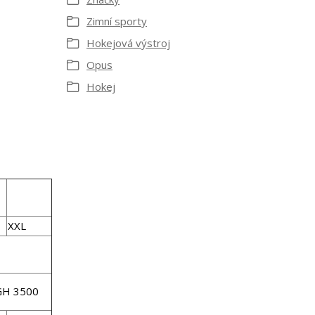
Zimní sporty
Hokejová výstroj
Opus
Hokej
XXL
XL
 3500