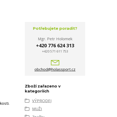
Potřebujete poradit?
Mgr. Petr Holomek
+420 776 624 313
+420 571 611 753
obchod@holassport.cz
Zboží zařazeno v
kategoriích
VÝPRODEJ
kosti.
MUŽI
Značky