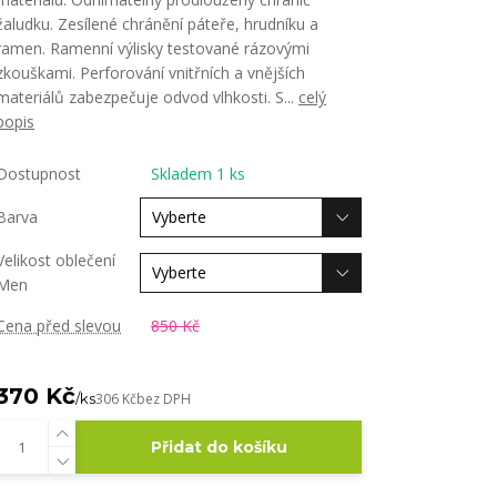
žaludku. Zesílené chránění páteře, hrudníku a
ramen. Ramenní výlisky testované rázovými
zkouškami. Perforování vnitřních a vnějších
materiálů zabezpečuje odvod vlhkosti. S...
celý
popis
Dostupnost
Skladem 1 ks
Barva
Velikost oblečení
Men
Cena před slevou
850 Kč
370 Kč
/
ks
306 Kč
bez DPH
Přidat do košíku