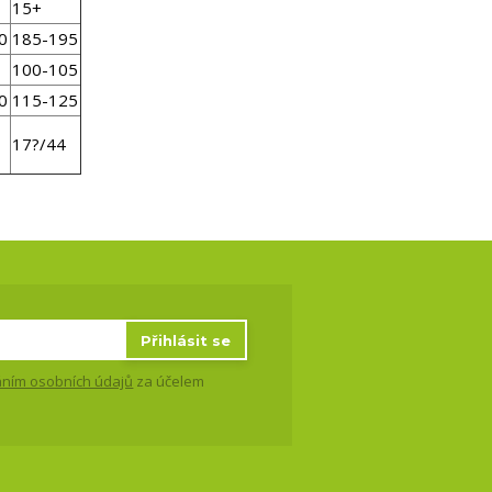
15+
0
185-195
100-105
0
115-125
17?/44
Přihlásit se
ním osobních údajů
za účelem