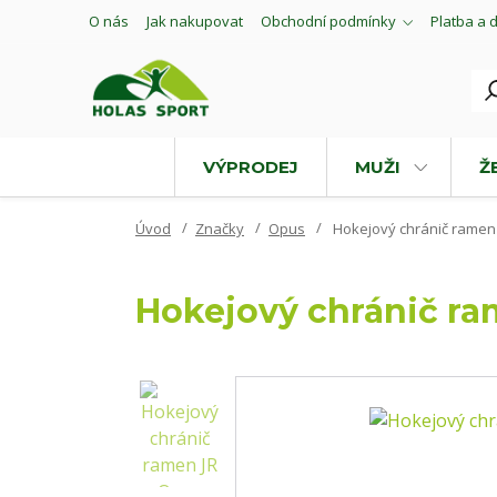
O nás
Jak nakupovat
Obchodní podmínky
Platba a 
VÝPRODEJ
MUŽI
Ž
Úvod
Značky
Opus
Hokejový chránič ramen
Hokejový chránič r