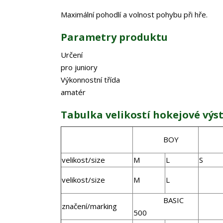
Maximální pohodlí a volnost pohybu při hře.
Parametry produktu
Určení
pro juniory
Výkonnostní třída
amatér
Tabulka velikostí hokejové výs
BOY
J
velikost/size
M
L
S
velikost/size
M
L
S
BASIC
značení/marking
CL
500