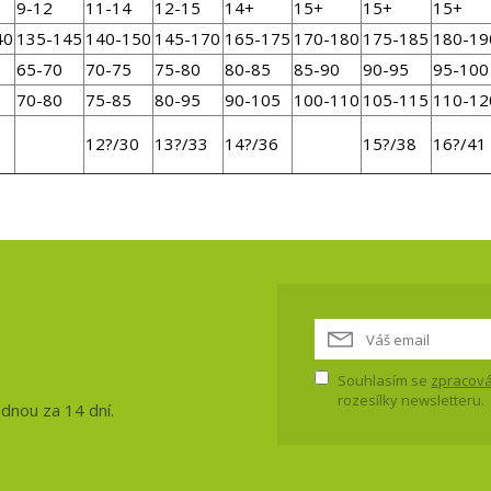
9-12
11-14
12-15
14+
15+
15+
15+
40
135-145
140-150
145-170
165-175
170-180
175-185
180-19
65-70
70-75
75-80
80-85
85-90
90-95
95-100
70-80
75-85
80-95
90-105
100-110
105-115
110-12
8
12?/30
13?/33
14?/36
15?/38
16?/41
vinky, akce
Souhlasím se
zpracová
rozesílky newsletteru.
ednou za 14 dní.