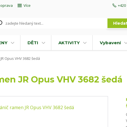
doprava
Více
+420 
Hleda
ENY
DĚTI
AKTIVITY
Vybavení
 JR Opus VHV 3682 šedá
amen JR Opus VHV 3682 šedá