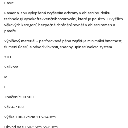
Basic.
Ramena jsou vylepšená zvýšením ochrany v oblasti hrudníku
technologií vysokofrekvenčního
tvarování, které je použito i u vyšších
věkových kategorií, bezpečné chránění rovněž v oblasti ramen a
páteře.
Výplňový materiál – perforovaná pěna zajišťuje minimální hmotnost,
tlumení úderů a odvod vlhkosti, snadný upínací welcro systém.
YTH
Velikost
M
L
Značení 500 500
Věk 4-7 6-9
Výška 100-125cm 115-140cm
Obvod pasu 50-55cm 55-60cm