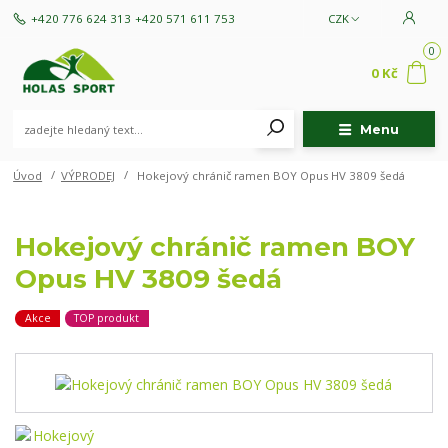
+420 776 624 313
+420 571 611 753
CZK
0
0 Kč
Menu
Úvod
VÝPRODEJ
Hokejový chránič ramen BOY Opus HV 3809 šedá
Hokejový chránič ramen BOY
Opus HV 3809 šedá
Akce
TOP produkt