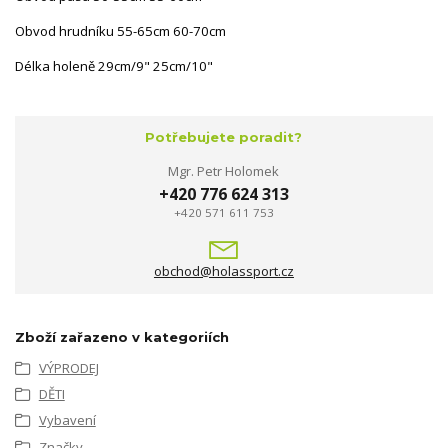
Obvod hrudníku 55-65cm 60-70cm
Délka holeně 29cm/9" 25cm/10"
Potřebujete poradit?
Mgr. Petr Holomek
+420 776 624 313
+420 571 611 753
obchod@holassport.cz
Zboží zařazeno v kategoriích
VÝPRODEJ
DĚTI
Vybavení
Značky