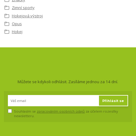
Zimní sporty
Hokejová výstroj
Opus
Hokej
Nepropásněte novinky, akce
a slevy!
Můžete se kdykoli odhlásit. Zasíláme jednou za 14 dní.
Přihlásit se
Souhlasím se
zpracováním osobních údajů
za účelem rozesílky
newsletteru.