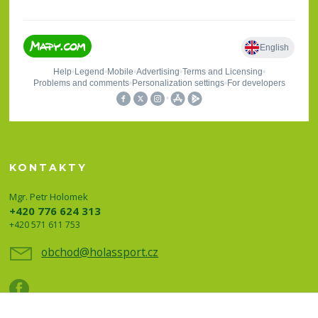
KONTAKTY
Mgr. Petr Holomek
+420 776 624 313
+420 571 611 753
obchod@holassport.cz