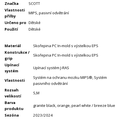
Značka
SCOTT
Vlastnosti
MIPS, pasivní odvětrání
přilby
Určeno pro
Dětské
Použití
Dětské
Materiál
Skořepina PC In-mold s výstelkou EPS
Konstrukce /
Skořepina PC In-mold s výstelkou EPS
grip
Upínací
Upínací systém J-RAS
systém
Systém na ochranu mozku MIPS®, Systém
Vlastnosti
pasivního odvětrání
Rozsah
S,M
velikostí
Barva
granite black, orange, pearl white / breeze blue
produktu
Sezóna
2023/2024