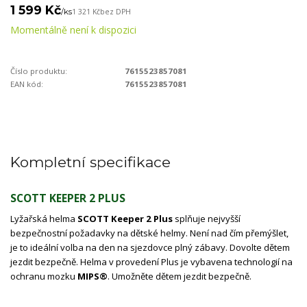
1 599 Kč
/
ks
1 321 Kč
bez DPH
Momentálně není k dispozici
Číslo produktu:
7615523857081
EAN kód:
7615523857081
Kompletní specifikace
SCOTT KEEPER 2 PLUS
Lyžařská helma
SCOTT Keeper 2 Plus
splňuje nejvyšší
bezpečnostní požadavky na dětské helmy. Není nad čím přemýšlet,
je to ideální volba na den na sjezdovce plný zábavy. Dovolte dětem
jezdit bezpečně. Helma v provedení Plus je vybavena technologií na
ochranu mozku
MIPS®
. Umožněte dětem jezdit bezpečně.