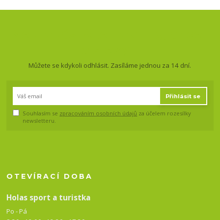
Nepropásněte novinky, akce
a slevy!
Můžete se kdykoli odhlásit. Zasíláme jednou za 14 dní.
Přihlásit se
Souhlasím se
zpracováním osobních údajů
za účelem rozesílky
newsletteru.
OTEVÍRACÍ DOBA
Holas sport a turistka
Po - Pá