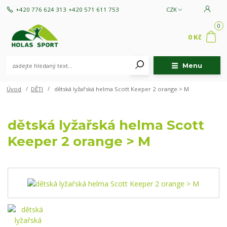
+420 776 624 313
+420 571 611 753
CZK
0
0 Kč
Menu
Úvod
DĚTI
dětská lyžařská helma Scott Keeper 2 orange > M
dětská lyžařská helma Scott
Keeper 2 orange > M