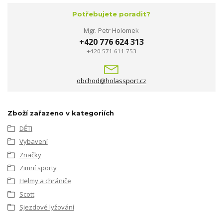
Potřebujete poradit?
Mgr. Petr Holomek
+420 776 624 313
+420 571 611 753
obchod@holassport.cz
Zboží zařazeno v kategoriích
DĚTI
Vybavení
Značky
Zimní sporty
Helmy a chrániče
Scott
Sjezdové lyžování