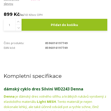
slevou
899 Kč
/
ks
743 Kč
bez DPH
Přidat do košíku
Číslo produktu:
8596016197749
EAN kód:
8596016197749
Kompletní specifikace
dámský cyklo dres Silvini WD2243 Denna
Denna
je dámský dres volného střihu a krátkých rukávů vyrobený z
elastického materiálu
Light MESH
. Tento materiál je nejen
dokonale lehký, ale také účinně odvádí pot a rychle schne, čímž