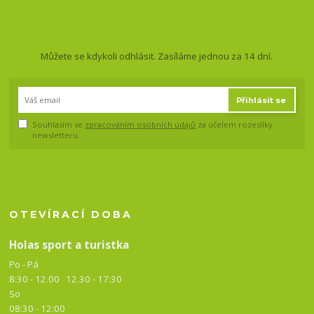
Nepropásněte novinky, akce
a slevy!
Můžete se kdykoli odhlásit. Zasíláme jednou za 14 dní.
Přihlásit se
Souhlasím se
zpracováním osobních údajů
za účelem rozesílky
newsletteru.
OTEVÍRACÍ DOBA
Holas sport a turistka
Po - Pá
8:30 - 12.00 12.30 -
17:30
So
08:30 - 12:00