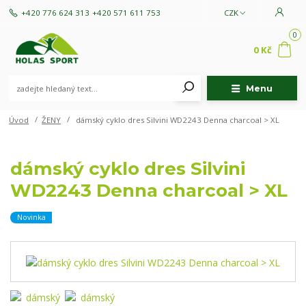
+420 776 624 313
+420 571 611 753
CZK
0
0 Kč
Menu
Úvod
ŽENY
dámský cyklo dres Silvini WD2243 Denna charcoal > XL
dámský cyklo dres Silvini
WD2243 Denna charcoal > XL
Novinka