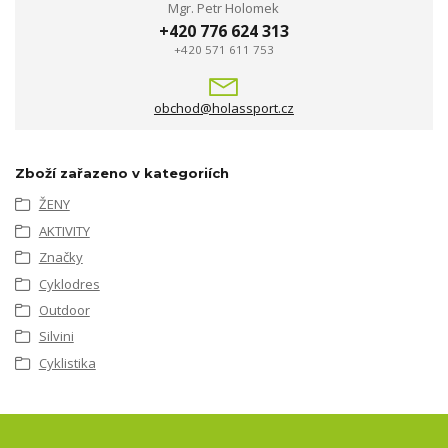
Mgr. Petr Holomek
+420 776 624 313
+420 571 611 753
obchod@holassport.cz
Zboží zařazeno v kategoriích
ŽENY
AKTIVITY
Značky
Cyklodres
Outdoor
Silvini
Cyklistika