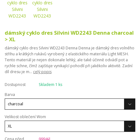
dámský cyklo dres Silvini WD2243 Denna charcoal
> XL
dámský cyklo dres Silvini WD2243 Denna Denna je dámský dres volného
střihu a krátkých rukávů vyrobený z elastického materiálu Light MESH.
Tento materiál je nejen dokonale lehký, ale také účinně odvádí pot a
rychle schne, čímž zajišťuje vynikající pohodlí při jakékoliv aktivitě. Zadní
díl dresu je m...
celý popis
Dostupnost
Skladem 1 ks
Barva
Velikost oblečení Wom
Cena před
999 Kč