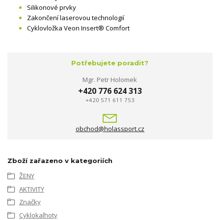
Silikonové prvky
Zakončení laserovou technologií
Cyklovložka Veon Insert® Comfort
Potřebujete poradit?
Mgr. Petr Holomek
+420 776 624 313
+420 571 611 753
obchod@holassport.cz
Zboží zařazeno v kategoriích
ŽENY
AKTIVITY
Značky
Cyklokalhoty