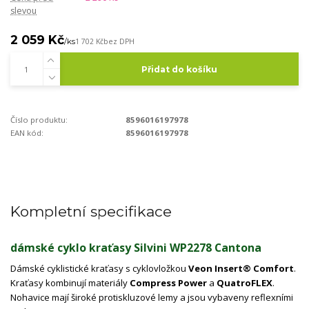
slevou
2 059 Kč
/
ks
1 702 Kč
bez DPH
Přidat do košíku
Číslo produktu:
8596016197978
EAN kód:
8596016197978
Kompletní specifikace
dámské cyklo kraťasy Silvini WP2278 Cantona
Dámské cyklistické kraťasy s cyklovložkou
Veon Insert® Comfort
.
Kraťasy kombinují materiály
Compress Power
a
QuatroFLEX
.
Nohavice mají široké protiskluzové lemy a jsou vybaveny reflexními