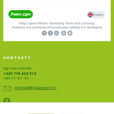
KONTAKTY
Mgr. Petr Holomek
+420 776 624 313
+420 571 611 753
obchod@holassport.cz