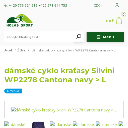
+420 776 624 313
+420 571 611 753
CZK
0
0 Kč
Menu
Úvod
ŽENY
dámské cyklo kraťasy Silvini WP2278 Cantona navy > L
dámské cyklo kraťasy Silvini
WP2278 Cantona navy > L
Novinka