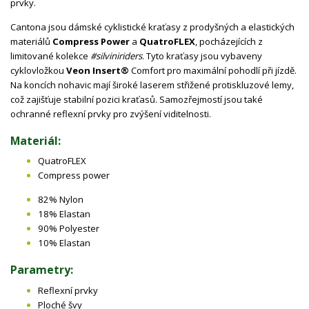
prvky.
Cantona jsou dámské cyklistické kraťasy z prodyšných a elastických
materiálů
Compress Power
a
QuatroFLEX
, pocházejících z
limitované kolekce
#silviniriders
. Tyto kraťasy jsou vybaveny
cyklovložkou
Veon Insert®
Comfort pro maximální pohodlí při jízdě.
Na koncích nohavic mají široké laserem střižené protiskluzové lemy,
což zajišťuje stabilní pozici kraťasů. Samozřejmostí jsou také
ochranné reflexní prvky pro zvýšení viditelnosti.
Materiál:
QuatroFLEX
Compress power
82% Nylon
18% Elastan
90% Polyester
10% Elastan
Parametry:
Reflexní prvky
Ploché švy