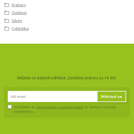
Kraťasy
Outdoor
Silvini
Cyklistika
Nepropásněte novinky, akce
a slevy!
Můžete se kdykoli odhlásit. Zasíláme jednou za 14 dní.
Přihlásit se
Souhlasím se
zpracováním osobních údajů
za účelem rozesílky
newsletteru.