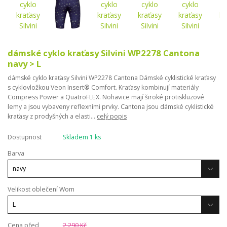
dámské cyklo kraťasy Silvini WP2278 Cantona
navy > L
dámské cyklo kraťasy Silvini WP2278 Cantona Dámské cyklistické kraťasy
s cyklovložkou Veon Insert® Comfort. Kraťasy kombinují materiály
Compress Power a QuatroFLEX. Nohavice mají široké protiskluzové
lemy a jsou vybaveny reflexními prvky. Cantona jsou dámské cyklistické
kraťasy z prodyšných a elasti...
celý popis
Dostupnost
Skladem 1 ks
Barva
Velikost oblečení Wom
Cena před
2 290 Kč