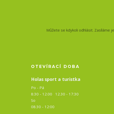
Nepropásněte no
a slevy!
Můžete se kdykoli odhlásit. Zasíláme j
OTEVÍRACÍ DOBA
Holas sport a turistka
Po - Pá
8:30 - 12.00 12.30 -
17:30
So
08:30 - 12:00