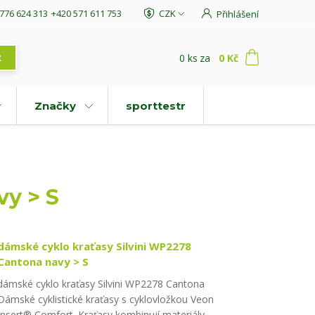
776 624 313
+420 571 611 753
CZK
Přihlášení
0
ks
za
0 Kč
t
Značky
sporttestr
vy > S
dámské cyklo kraťasy Silvini WP2278
Cantona navy > S
dámské cyklo kraťasy Silvini WP2278 Cantona
Dámské cyklistické kraťasy s cyklovložkou Veon
Insert® Comfort. Kraťasy kombinují materiály