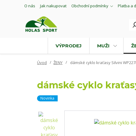
O nás
Jak nakupovat
Obchodní podmínky
Platba a 
VÝPRODEJ
MUŽI
Ž
Úvod
ŽENY
dámské cyklo kraťasy Silvini WP227
dámské cyklo kraťas
Novinka