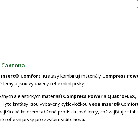
8 Cantona
 Insert® Comfort
. Kraťasy kombinují materiály
Compress Pow
vé lemy a jsou vybaveny reflexními prvky.
yšných a elastických materiálů
Compress Power
a
QuatroFLEX
,
. Tyto kraťasy jsou vybaveny cyklovložkou
Veon Insert®
Comfort
ají široké laserem střižené protiskluzové lemy, což zajišťuje stabil
 reflexní prvky pro zvýšení viditelnosti.