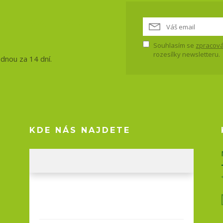
vinky, akce
Souhlasím se
zpracová
rozesílky newsletteru.
ednou za 14 dní.
KDE NÁS NAJDETE