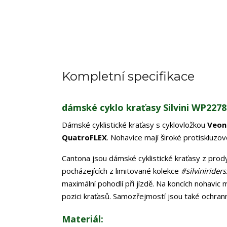
Kompletní specifikace
dámské cyklo kraťasy Silvini WP227
Dámské cyklistické kraťasy s cyklovložkou
Veon
QuatroFLEX
. Nohavice mají široké protiskluzo
Cantona jsou dámské cyklistické kraťasy z prod
pocházejících z limitované kolekce
#silviniriders
maximální pohodlí při jízdě. Na koncích nohavic m
pozici kraťasů. Samozřejmostí jsou také ochranné
Materiál: