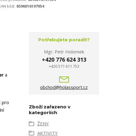
EAN kód:
8596016197954
Potřebujete poradit?
Mgr. Petr Holomek
+420 776 624 313
+420 571 611 753
er
a
obchod@holassport.cz
 pro
Zboží zařazeno v
ní
kategoriích
ŽENY
AKTIVITY