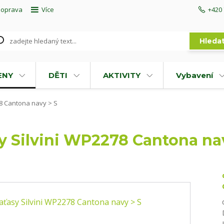
doprava
Více
+420 
Hleda
ENY
DĚTI
AKTIVITY
Vybavení
8 Cantona navy > S
y Silvini WP2278 Cantona na