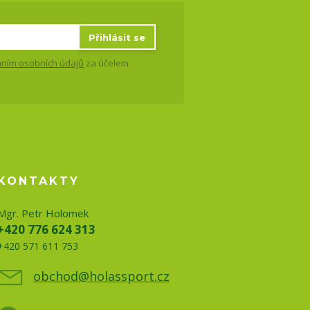
Přihlásit se
ním osobních údajů
za účelem
KONTAKTY
Mgr. Petr Holomek
+420 776 624 313
+420 571 611 753
obchod@holassport.cz