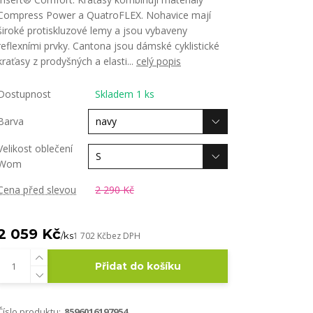
Compress Power a QuatroFLEX. Nohavice mají
široké protiskluzové lemy a jsou vybaveny
reflexními prvky. Cantona jsou dámské cyklistické
kraťasy z prodyšných a elasti...
celý popis
Dostupnost
Skladem 1 ks
Barva
Velikost oblečení
Wom
Cena před slevou
2 290 Kč
2 059 Kč
/
ks
1 702 Kč
bez DPH
Přidat do košíku
Číslo produktu:
8596016197954