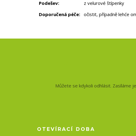
Podešev:
z velurové štípenky
Doporučená péče:
očistit, případně lehće o
Nepropásněte no
a slevy!
Můžete se kdykoli odhlásit. Zasíláme j
OTEVÍRACÍ DOBA