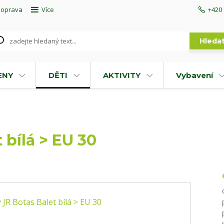
doprava
Více
+420 
Hleda
ENY
DĚTI
AKTIVITY
Vybavení
 bílá > EU 30