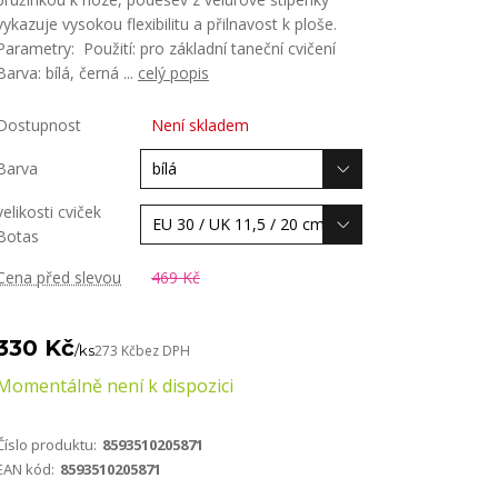
vykazuje vysokou flexibilitu a přilnavost k ploše.
Parametry: Použití: pro základní taneční cvičení
Barva: bílá, černá ...
celý popis
Dostupnost
Není skladem
Barva
velikosti cviček
Botas
Cena před slevou
469 Kč
330 Kč
/
ks
273 Kč
bez DPH
Momentálně není k dispozici
Číslo produktu:
8593510205871
EAN kód:
8593510205871