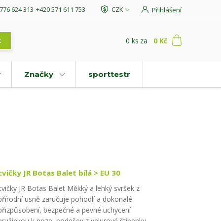
776 624 313
+420 571 611 753
CZK
Přihlášení
0
ks
za
0 Kč
t
Značky
sporttestr
cvičky JR Botas Balet bílá > EU 30
cvičky JR Botas Balet Měkký a lehký svršek z
přírodní usně zaručuje pohodlí a dokonalé
přizpůsobení, bezpečné a pevné uchycení
pružinkou k noze, podešev z velurové štípenky