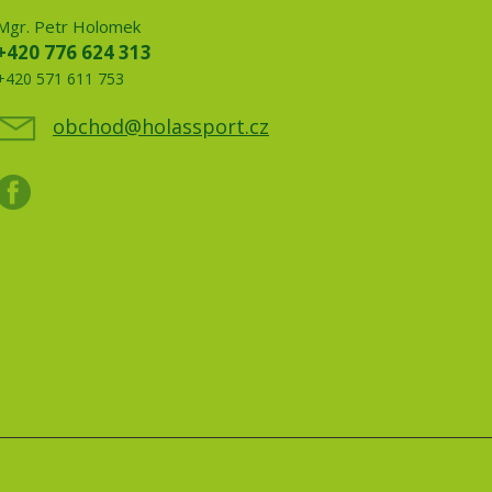
Mgr. Petr Holomek
+420 776 624 313
+420 571 611 753
obchod@holassport.cz