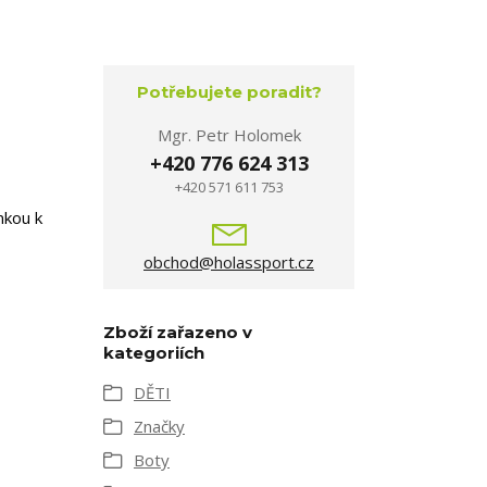
Potřebujete poradit?
Mgr. Petr Holomek
+420 776 624 313
+420 571 611 753
nkou k
obchod@holassport.cz
Zboží zařazeno v
kategoriích
DĚTI
Značky
Boty