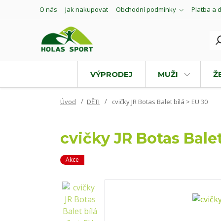
O nás
Jak nakupovat
Obchodní podmínky
Platba a 
VÝPRODEJ
MUŽI
Ž
Úvod
DĚTI
cvičky JR Botas Balet bílá > EU 30
cvičky JR Botas Balet
Akce