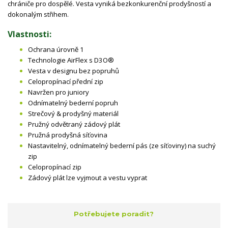
chrániče pro dospělé. Vesta vyniká bezkonkurenční prodyšností a
dokonalým střihem.
Vlastnosti:
Ochrana úrovně 1
Technologie AirFlex s D3O®
Vesta v designu bez popruhů
Celopropínací přední zip
Navržen pro juniory
Odnímatelný bederní popruh
Strečový & prodyšný materiál
Pružný odvětraný zádový plát
Pružná prodyšná síťovina
Nastavitelný, odnímatelný bederní pás (ze síťoviny) na suchý
zip
Celopropínací zip
Zádový plát lze vyjmout a vestu vyprat
Potřebujete poradit?