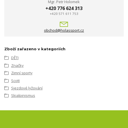
Mgr. Petr Holomek
+420 776 624 313
+420 571 611 753
obchod@holassport.cz
Zboží zařazeno v kategoriích
DĚTI
Značky
Zimní sporty
Scott
Sjezdové lyžování
Skialpinismus
Nepropásněte novinky, akce