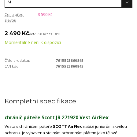
Cena před
3 590 Kč
slevou
2 490 Kč
/
ks
2 058 Kč
bez DPH
Momentálně není k dispozici
Číslo produktu:
7615523860845
EAN kód:
7615523860845
Kompletní specifikace
chránič páteře Scott JR 271920 Vest AirFlex
Vesta s chráničem páteře
SCOTT AirFlex
nabízí juniorům skvělou
ochranu. Je vybavena stejným ochranným plátem jako tělové