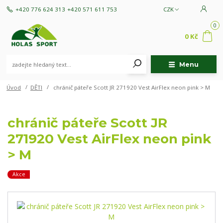
+420 776 624 313
+420 571 611 753
CZK
0
0 Kč
Menu
Úvod
DĚTI
chránič páteře Scott JR 271920 Vest AirFlex neon pink > M
chránič páteře Scott JR
271920 Vest AirFlex neon pink
> M
Akce