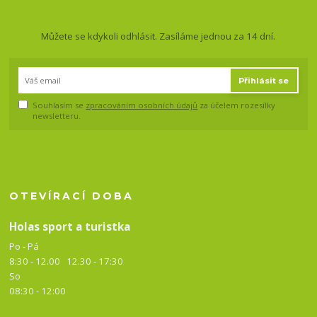
a slevy!
Můžete se kdykoli odhlásit. Zasíláme jednou za 14 dní.
Přihlásit se
Souhlasím se
zpracováním osobních údajů
za účelem rozesílky
newsletteru.
OTEVÍRACÍ DOBA
Holas sport a turistka
Po - Pá
8:30 - 12.00 12.30 -
17:30
So
08:30 - 12:00