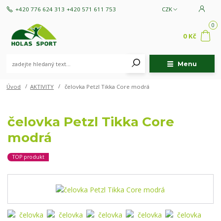
+420 776 624 313
+420 571 611 753
CZK
0
0 Kč
Menu
Úvod
AKTIVITY
čelovka Petzl Tikka Core modrá
čelovka Petzl Tikka Core
modrá
TOP produkt