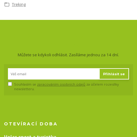
Treking
Nepropásněte novinky, akce
a slevy!
Můžete se kdykoli odhlásit. Zasíláme jednou za 14 dní.
Přihlásit se
Souhlasím se
zpracováním osobních údajů
za účelem rozesílky
newsletteru.
OTEVÍRACÍ DOBA
Holas sport a turistka