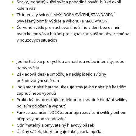
Široký, jednolitý kužel světla pohodlně osvětlí blízké okolí
kolem vás
Tři intenzity svícení: MAX. DOBA SVÍCENÍ, STANDARDNÍ
(vyvážený poměr výdrže a výkonu) a MAX. VÝKON
Červené světlo pro zachování nočního vidění bez oslnění
osob kolem vás a blikání pro signalizaci vaší polohy, zejména
v nouzových situacích
Jediné tlačítko pro rychlou a snadnou volbu intenzity, nebo
barvy světla
Základová deska umožňuje naklápět tělo svítilny
požadovaným směrem
Indikátor nabití baterie ukazuje stav jejího nabití při každém
zapnutí nebo vypnutí
Praktický fosforeskující reflektor pro snadné hledání svítilny
po jejím odložení a vypnutí
Funkce uzamčení LOCK zabraňuje rozsvícení svítilny během
přepravy nebo skladování
Odnímatelný a omyvatelný hlavový pásek
Úložný sáček, který funguje také jako lampička