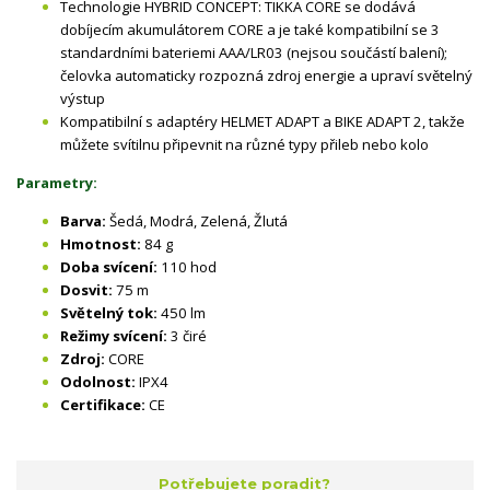
Technologie HYBRID CONCEPT: TIKKA CORE se dodává
dobíjecím akumulátorem CORE a je také kompatibilní se 3
standardními bateriemi AAA/LR03 (nejsou součástí balení);
čelovka automaticky rozpozná zdroj energie a upraví světelný
výstup
Kompatibilní s adaptéry HELMET ADAPT a BIKE ADAPT 2, takže
můžete svítilnu připevnit na různé typy přileb nebo kolo
Parametry:
Barva:
Šedá, Modrá, Zelená, Žlutá
Hmotnost:
84 g
Doba svícení:
110 hod
Dosvit:
75 m
Světelný tok:
450 lm
Režimy svícení:
3 čiré
Zdroj:
CORE
Odolnost:
IPX4
Certifikace:
CE
Potřebujete poradit?