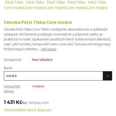
čelovka Petzl Tikka Core modrá
čelovka Petzl Tikka Core TIKKA s dobíjecím akumulátorem a světelným
výstupem 450 lumenů poskytuje rovnoměrné a příjemné světlo. Je
praktická na časté, opakované použití při všech outdoorových aktivitách,
např. pěší turistika, kempování nebo cestování. Čelovka má integrovaný
fosforeskující reflektor...
celý popis
Dostupnost
Není skladem
Barva
Cena před
1 590 Kč
slevou
1 431 Kč
/
ks
1 183 Kč
bez DPH
Momentálně není k dispozici