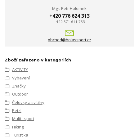
Mgr. Petr Holomek
+420 776 624 313
+420 571 611 753
obchod@holassport.cz
Zboží zařazeno v kategoriích
AKTIVITY
Vybavení
Značky
Outdoor
Čelovky a svítilny
Petzl
Multi - sport
Hiking
Turistika