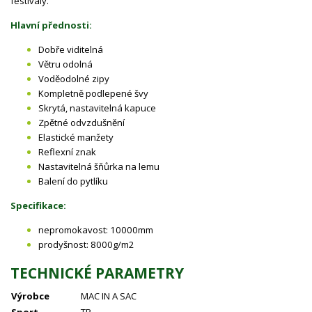
festivaly.
Hlavní přednosti:
Dobře viditelná
Větru odolná
Voděodolné zipy
Kompletně podlepené švy
Skrytá, nastavitelná kapuce
Zpětné odvzdušnění
Elastické manžety
Reflexní znak
Nastavitelná šňůrka na lemu
Balení do pytlíku
Specifikace:
nepromokavost: 10000mm
prodyšnost: 8000g/m2
TECHNICKÉ PARAMETRY
Výrobce
MAC IN A SAC