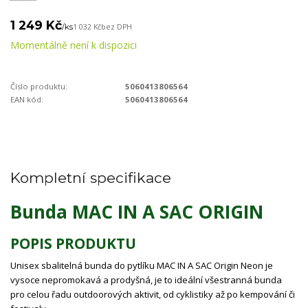
1 249 Kč
/
ks
1 032 Kč
bez DPH
Momentálně není k dispozici
Číslo produktu:
5060413806564
EAN kód:
5060413806564
Kompletní specifikace
Bunda MAC IN A SAC ORIGIN
POPIS PRODUKTU
Unisex sbalitelná bunda do pytlíku MAC IN A SAC Origin Neon je
vysoce nepromokavá a prodyšná, je to ideální všestranná bunda
pro celou řadu outdoorových aktivit, od cyklistiky až po kempování či