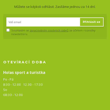
Můžete se kdykoli odhlásit. Zasíláme jednou za 14 dní.
Přihlásit se
Souhlasím se
zpracováním osobních údajů
za účelem rozesílky
newsletteru.
OTEVÍRACÍ DOBA
Holas sport a turistka
Po - Pá
8:30 - 12.00 12.30 -
17:30
So
08:30 - 12:00