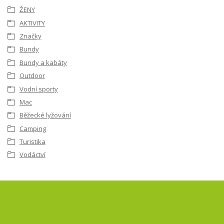
ŽENY
AKTIVITY
Značky
Bundy
Bundy a kabáty
Outdoor
Vodní sporty
Mac
Běžecké lyžování
Camping
Turistika
Vodáctví
Nepropásněte novinky, akce
a slevy!