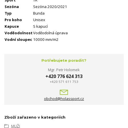
Sport
TR
Sezóna
Sezóna 2020/2021
Typ
Bunda
Pro koho
Unisex
Kapuce
S kapucí
Voděodolnost
Voděodolná úprava
Vodní sloupec
10000 mm/m2
Potřebujete poradit?
Mgr. Petr Holomek
+420 776 624 313
+420 571 611 753
obchod@holassport.cz
Zboží zařazeno v kategoriích
MUŽI