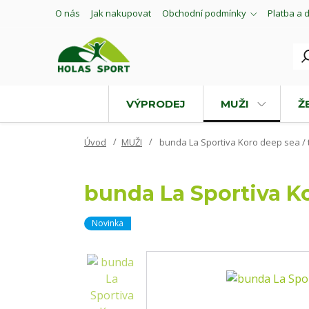
O nás
Jak nakupovat
Obchodní podmínky
Platba a 
VÝPRODEJ
MUŽI
Ž
Úvod
MUŽI
bunda La Sportiva Koro deep sea / t
bunda La Sportiva Ko
Novinka