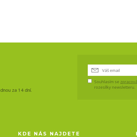
vinky, akce
Souhlasím se
zpracová
rozesílky newsletteru.
ednou za 14 dní.
KDE NÁS NAJDETE