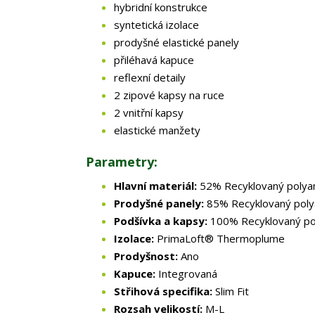
hybridní konstrukce
syntetická izolace
prodyšné elastické panely
přiléhavá kapuce
reflexní detaily
2 zipové kapsy na ruce
2 vnitřní kapsy
elastické manžety
Parametry:
Hlavní materiál:
52% Recyklovaný polya
Prodyšné panely:
85% Recyklovaný poly
Podšívka a kapsy:
100% Recyklovaný p
Izolace:
PrimaLoft® Thermoplume
Prodyšnost:
Ano
Kapuce:
Integrovaná
Střihová specifika:
Slim Fit
Rozsah velikostí:
M-L