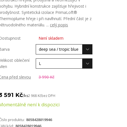
pohybu. Hybridní konstrukce zajišťuje hřejivost i
prodyšnost. Syntetická izolace PrimaLoft®
Thermoplume hřeje i při navlhnutí. Přední část je z
větruodolného materiálu. ...
celý popis
Dostupnost
Není skladem
Barva
Velikost oblečení
Men
Cena před slevou
3 990 Kč
3 591 Kč
/
ks
2 968 Kč
bez DPH
Momentálně není k dispozici
Číslo produktu:
8058428019946
EAN kód:
8058428019946