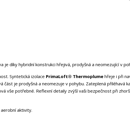
va je díky hybridní konstrukci hřejivá, prodyšná a neomezující v po
nost. Syntetická izolace
PrimaLoft® Thermoplume
hřeje i při na
ová část je prodyšná a neomezuje v pohybu. Zateplená přiléhavá k
vá vše potřebné. Reflexní detaily zvýší vaši bezpečnost při zhor
aerobní aktivity.