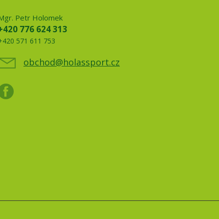
Mgr. Petr Holomek
+420 776 624 313
+420 571 611 753
obchod@holassport.cz