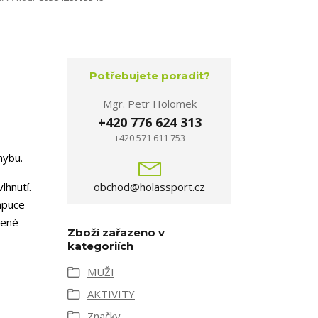
Potřebujete poradit?
Mgr. Petr Holomek
+420 776 624 313
+420 571 611 753
hybu.
vlhnutí.
obchod@holassport.cz
apuce
šené
Zboží zařazeno v
kategoriích
MUŽI
AKTIVITY
Značky