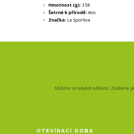
Hmotnost (g):
358
Šetrné k přírodě:
Ano
Značka:
La Sportiva
Nepropásněte no
a slevy!
Můžete se kdykoli odhlásit. Zasíláme j
OTEVÍRACÍ DOBA