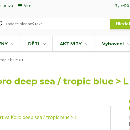
doprava
Více
+420 
Hleda
ENY
DĚTI
AKTIVITY
Vybavení
ropic blue > L
ro deep sea / tropic blue > L