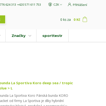
776 624 313
+420 571 611 753
CZK
Přihlášení
0
ks
za
0 Kč
t
Značky
sporttestr
bunda La Sportiva Koro deep sea / tropic
blue > L
bunda La Sportiva Koro Pánská bunda KORO
Jacket od firmy La Sportiva je díky hybridní
konstrukci hřejivá, prodyšná a neomezující v