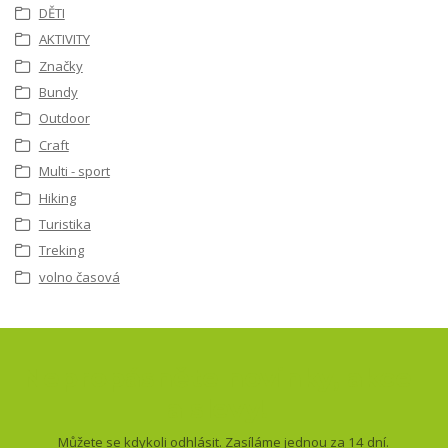
DĚTI
AKTIVITY
Značky
Bundy
Outdoor
Craft
Multi - sport
Hiking
Turistika
Treking
volno časová
Nepropásněte novinky, akce
a slevy!
Můžete se kdykoli odhlásit. Zasíláme jednou za 14 dní.