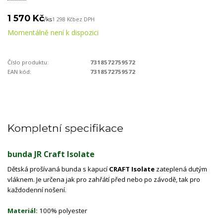
1 570 Kč
/
ks
1 298 Kč
bez DPH
Momentálně není k dispozici
Číslo produktu:
7318572759572
EAN kód:
7318572759572
Kompletní specifikace
bunda JR Craft Isolate
Dětská prošívaná bunda s kapucí
CRAFT Isolate
zateplená dutým
vláknem. Je určena jak pro zahřátí před nebo po závodě, tak pro
každodenní nošení.
Materiál:
100% polyester