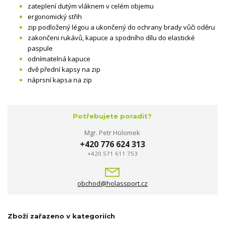
zateplení dutým vláknem v celém objemu
ergonomický střih
zip podložený légou a ukončený do ochrany brady vůči oděru
zakončeni rukávů, kapuce a spodního dílu do elastické
paspule
odnímatelná kapuce
dvě přední kapsy na zip
náprsní kapsa na zip
Potřebujete poradit?
Mgr. Petr Holomek
+420 776 624 313
+420 571 611 753
obchod@holassport.cz
Zboží zařazeno v kategoriích