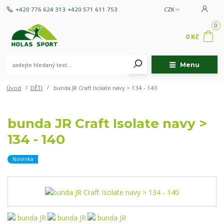
+420 776 624 313
+420 571 611 753
CZK
0
0 Kč
Menu
Úvod
DĚTI
bunda JR Craft Isolate navy > 134 - 140
bunda JR Craft Isolate navy >
134 - 140
Novinka