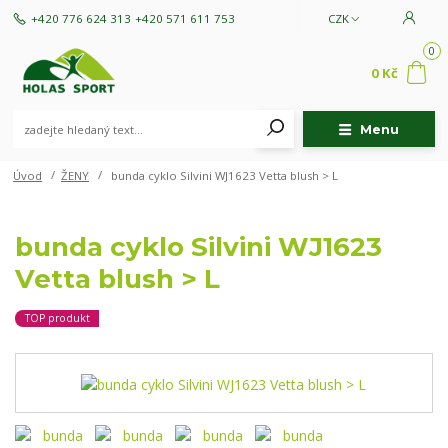
+420 776 624 313
+420 571 611 753
CZK
0
0 Kč
Menu
Úvod
ŽENY
bunda cyklo Silvini WJ1623 Vetta blush > L
bunda cyklo Silvini WJ1623
Vetta blush > L
TOP produkt