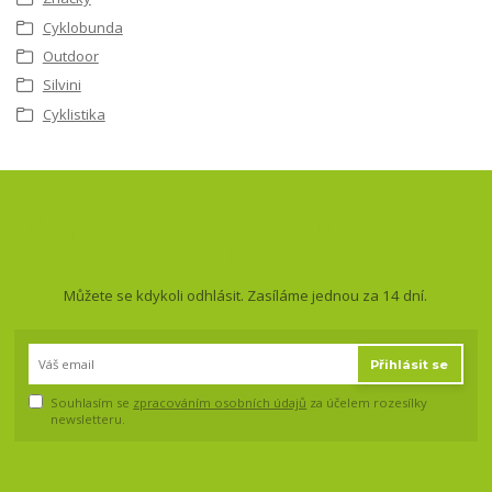
Cyklobunda
Outdoor
Silvini
Cyklistika
Nepropásněte novinky, akce
a slevy!
Můžete se kdykoli odhlásit. Zasíláme jednou za 14 dní.
Přihlásit se
Souhlasím se
zpracováním osobních údajů
za účelem rozesílky
newsletteru.