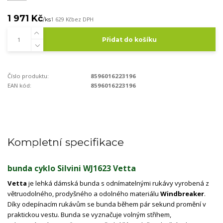
1 971 Kč
/
ks
1 629 Kč
bez DPH
Přidat do košíku
Číslo produktu:
8596016223196
EAN kód:
8596016223196
Kompletní specifikace
bunda cyklo Silvini WJ1623 Vetta
Vetta
je lehká dámská bunda s odnímatelnými rukávy vyrobená z
větruodolného, ​​prodyšného a odolného materiálu
Windbreaker
.
Díky odepínacím rukávům se bunda během pár sekund promění v
praktickou vestu. Bunda se vyznačuje volným střihem,