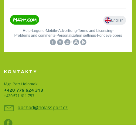
KONTAKTY
Mgr. Petr Holomek
+420 776 624 313
+420 571 611 753
obchod@holassport.cz