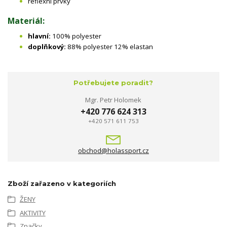
reflexní prvky
Materiál:
hlavní:
100% polyester
doplňkový:
88% polyester 12% elastan
Potřebujete poradit?
Mgr. Petr Holomek
+420 776 624 313
+420 571 611 753
obchod@holassport.cz
Zboží zařazeno v kategoriích
ŽENY
AKTIVITY
Značky