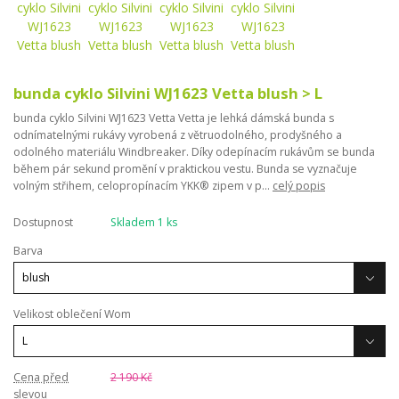
bunda cyklo Silvini WJ1623 Vetta blush > L
bunda cyklo Silvini WJ1623 Vetta Vetta je lehká dámská bunda s
odnímatelnými rukávy vyrobená z větruodolného, ​​prodyšného a
odolného materiálu Windbreaker. Díky odepínacím rukávům se bunda
během pár sekund promění v praktickou vestu. Bunda se vyznačuje
volným střihem, celopropínacím YKK® zipem v p...
celý popis
Dostupnost
Skladem 1 ks
Barva
Velikost oblečení Wom
Cena před
2 190 Kč
slevou