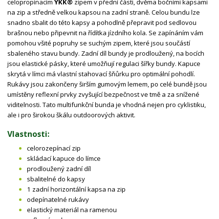
celopropínacím
YKK®
zipem v přední části, dvěma bočními kapsami
na zip a středně velkou kapsou na zadní straně. Celou bundu lze
snadno sbalit do této kapsy a pohodlně přepravit pod sedlovou
brašnou nebo připevnit na řídítka jízdního kola. Se zapínáním vám
pomohou všité popruhy se suchým zipem, které jsou součástí
sbaleného stavu bundy. Zadní díl bundy je prodloužený, na bocích
jsou elastické pásky, které umožňují regulaci šířky bundy. Kapuce
skrytá v límci má vlastní stahovací šňůrku pro optimální pohodlí.
Rukávy jsou zakončeny širším gumovým lemem, po celé bundě jsou
umístěny reflexní prvky zvyšující bezpečnost ve tmě a za snížené
viditelnosti. Tato multifunkční bunda je vhodná nejen pro cyklistiku,
ale i pro širokou škálu outdoorových aktivit.
Vlastnosti:
celorozepínací zip
skládací kapuce do límce
prodloužený zadní díl
sbalitelné do kapsy
1 zadní horizontální kapsa na zip
odepínatelné rukávy
elastický materiál na ramenou