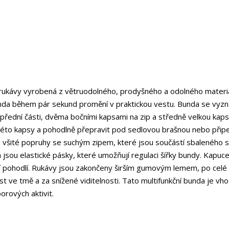
ukávy vyrobená z větruodolného, ​​prodyšného a odolného materi
nda během pár sekund promění v praktickou vestu. Bunda se vyzn
přední části, dvěma bočními kapsami na zip a středně velkou kap
 této kapsy a pohodlně přepravit pod sedlovou brašnou nebo připe
u všité popruhy se suchým zipem, které jsou součástí sbaleného 
h jsou elastické pásky, které umožňují regulaci šířky bundy. Kapuc
lní pohodlí. Rukávy jsou zakončeny širším gumovým lemem, po celé
st ve tmě a za snížené viditelnosti. Tato multifunkční bunda je vh
oorových aktivit.