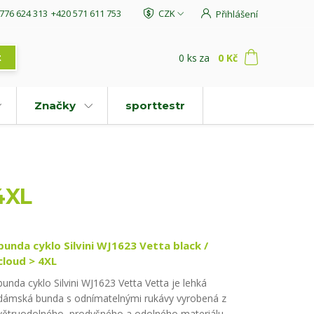
776 624 313
+420 571 611 753
CZK
Přihlášení
0
ks
za
0 Kč
t
Značky
sporttestr
4XL
bunda cyklo Silvini WJ1623 Vetta black /
cloud > 4XL
bunda cyklo Silvini WJ1623 Vetta Vetta je lehká
dámská bunda s odnímatelnými rukávy vyrobená z
větruodolného, ​​prodyšného a odolného materiálu