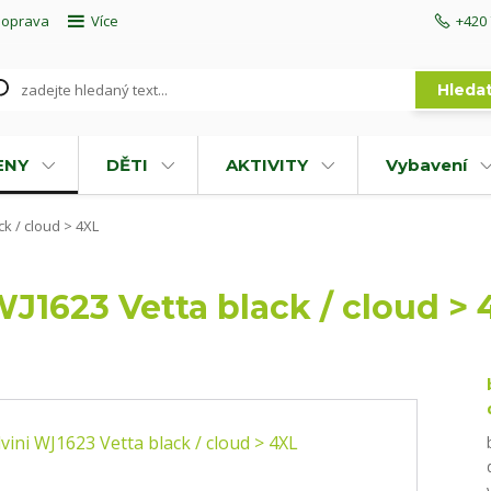
doprava
Více
+420 
Hleda
ENY
DĚTI
AKTIVITY
Vybavení
ck / cloud > 4XL
WJ1623 Vetta black / cloud > 