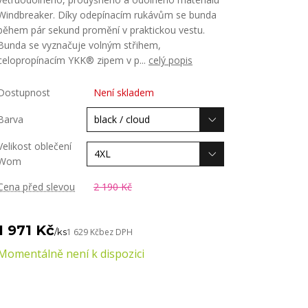
Windbreaker. Díky odepínacím rukávům se bunda
během pár sekund promění v praktickou vestu.
Bunda se vyznačuje volným střihem,
celopropínacím YKK® zipem v p...
celý popis
Dostupnost
Není skladem
Barva
Velikost oblečení
Wom
Cena před slevou
2 190 Kč
1 971 Kč
/
ks
1 629 Kč
bez DPH
Momentálně není k dispozici