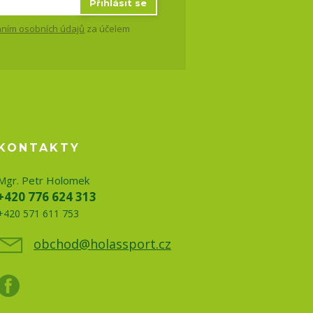
Přihlásit se
ním osobních údajů
za účelem
KONTAKTY
Mgr. Petr Holomek
+420 776 624 313
+420 571 611 753
obchod@holassport.cz