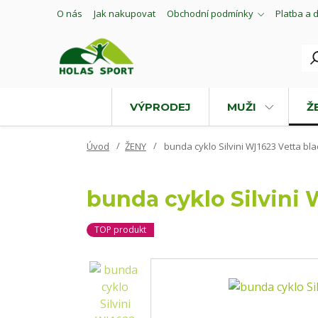
O nás
Jak nakupovat
Obchodní podmínky
Platba a 
VÝPRODEJ
MUŽI
Ž
Úvod
ŽENY
bunda cyklo Silvini WJ1623 Vetta bla
bunda cyklo Silvini 
TOP produkt