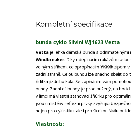
Kompletní specifikace
bunda cyklo Silvini WJ1623 Vetta
Vetta
je lehká dámská bunda s odnímatelnými r
Windbreaker
. Díky odepínacím rukávům se bu
volným střihem, celopropínacím
YKK®
zipem v 
zadní straně. Celou bundu lze snadno sbalit do
řídítka jízdního kola. Se zapínáním vám pomoho
bundy. Zadní díl bundy je prodloužený, na bocíc
v límci má vlastní stahovací šňůrku pro optimá
jsou umístěny reflexní prvky zvyšující bezpečno
nejen pro cyklistiku, ale i pro širokou škálu outd
Vlastnosti: