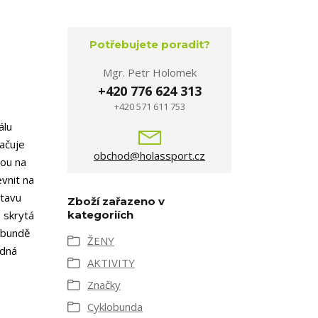
Potřebujete poradit?
Mgr. Petr Holomek
+420 776 624 313
+420 571 611 753
álu
ačuje
obchod@holassport.cz
sou na
vnit na
stavu
Zboží zařazeno v
e skrytá
kategoriích
 bundě
ŽENY
odná
AKTIVITY
Značky
Cyklobunda