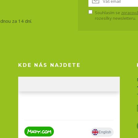
Souhlasím se
zpracová
rozesílky newsletteru.
ednou za 14 dní.
KDE NÁS NAJDETE