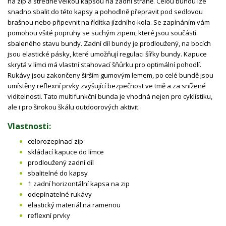
na zip a středně velkou kapsou na zadní straně. Celou bundu lze
snadno sbalit do této kapsy a pohodlně přepravit pod sedlovou
brašnou nebo připevnit na řídítka jízdního kola. Se zapínáním vám
pomohou všité popruhy se suchým zipem, které jsou součástí
sbaleného stavu bundy. Zadní díl bundy je prodloužený, na bocích
jsou elastické pásky, které umožňují regulaci šířky bundy. Kapuce
skrytá v límci má vlastní stahovací šňůrku pro optimální pohodlí.
Rukávy jsou zakončeny širším gumovým lemem, po celé bundě jsou
umístěny reflexní prvky zvyšující bezpečnost ve tmě a za snížené
viditelnosti. Tato multifunkční bunda je vhodná nejen pro cyklistiku,
ale i pro širokou škálu outdoorových aktivit.
Vlastnosti:
celorozepínací zip
skládací kapuce do límce
prodloužený zadní díl
sbalitelné do kapsy
1 zadní horizontální kapsa na zip
odepínatelné rukávy
elastický materiál na ramenou
reflexní prvky