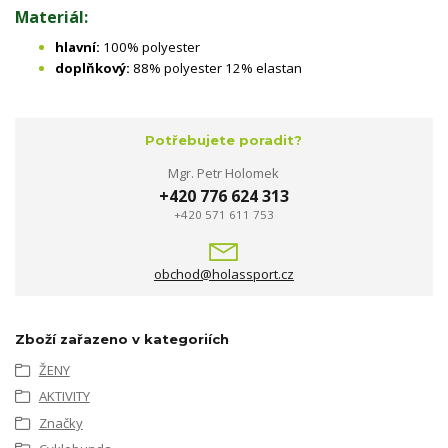
Materiál:
hlavní:
100% polyester
doplňkový:
88% polyester 12% elastan
Potřebujete poradit?
Mgr. Petr Holomek
+420 776 624 313
+420 571 611 753
obchod@holassport.cz
Zboží zařazeno v kategoriích
ŽENY
AKTIVITY
Značky