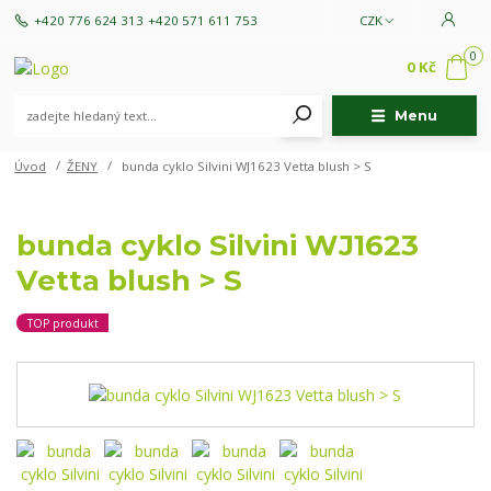
+420 776 624 313
+420 571 611 753
CZK
0
0 Kč
Menu
Úvod
ŽENY
bunda cyklo Silvini WJ1623 Vetta blush > S
bunda cyklo Silvini WJ1623
Vetta blush > S
TOP produkt