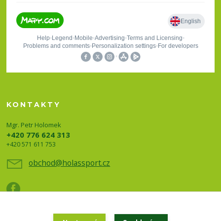
KONTAKTY
Mgr. Petr Holomek
+420 776 624 313
+420 571 611 753
obchod@holassport.cz