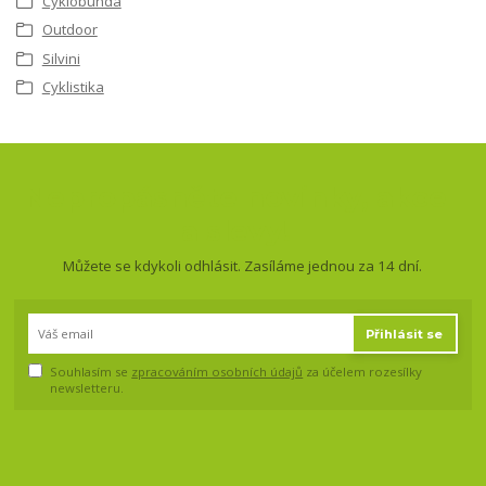
Cyklobunda
Outdoor
Silvini
Cyklistika
Nepropásněte novinky, akce
a slevy!
Můžete se kdykoli odhlásit. Zasíláme jednou za 14 dní.
Přihlásit se
Souhlasím se
zpracováním osobních údajů
za účelem rozesílky
newsletteru.