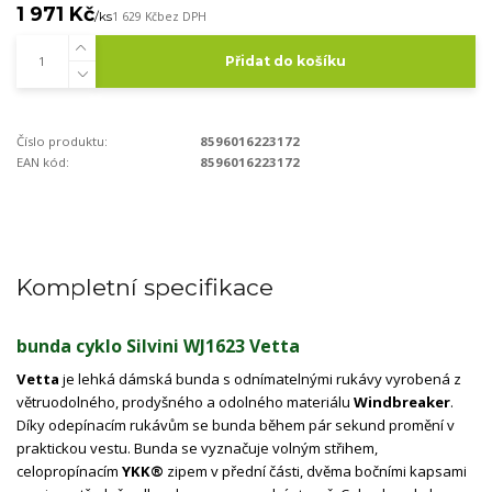
1 971 Kč
/
ks
1 629 Kč
bez DPH
Přidat do košíku
Číslo produktu:
8596016223172
EAN kód:
8596016223172
Kompletní specifikace
bunda cyklo Silvini WJ1623 Vetta
Vetta
je lehká dámská bunda s odnímatelnými rukávy vyrobená z
větruodolného, ​​prodyšného a odolného materiálu
Windbreaker
.
Díky odepínacím rukávům se bunda během pár sekund promění v
praktickou vestu. Bunda se vyznačuje volným střihem,
celopropínacím
YKK®
zipem v přední části, dvěma bočními kapsami