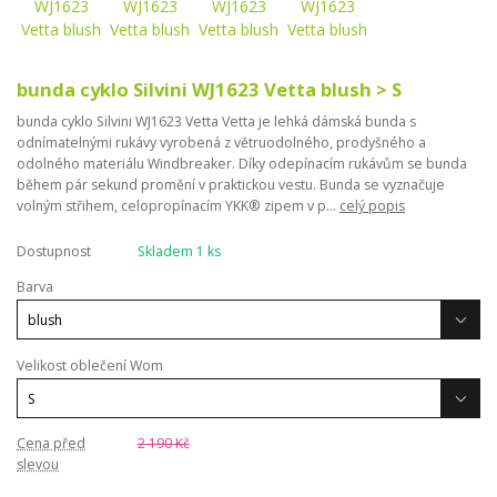
bunda cyklo Silvini WJ1623 Vetta blush > S
bunda cyklo Silvini WJ1623 Vetta Vetta je lehká dámská bunda s
odnímatelnými rukávy vyrobená z větruodolného, ​​prodyšného a
odolného materiálu Windbreaker. Díky odepínacím rukávům se bunda
během pár sekund promění v praktickou vestu. Bunda se vyznačuje
volným střihem, celopropínacím YKK® zipem v p...
celý popis
Dostupnost
Skladem 1 ks
Barva
Velikost oblečení Wom
Cena před
2 190 Kč
slevou