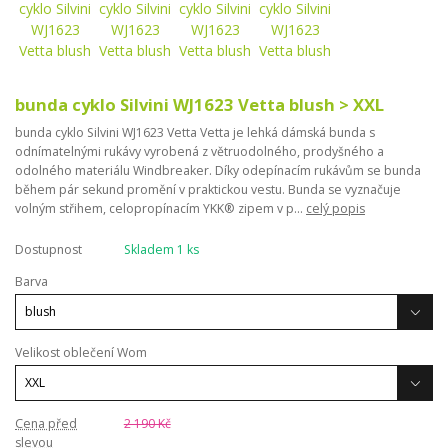
bunda cyklo Silvini WJ1623 Vetta blush > XXL
bunda cyklo Silvini WJ1623 Vetta Vetta je lehká dámská bunda s
odnímatelnými rukávy vyrobená z větruodolného, ​​prodyšného a
odolného materiálu Windbreaker. Díky odepínacím rukávům se bunda
během pár sekund promění v praktickou vestu. Bunda se vyznačuje
volným střihem, celopropínacím YKK® zipem v p...
celý popis
Dostupnost
Skladem 1 ks
Barva
Velikost oblečení Wom
Cena před
2 190 Kč
slevou