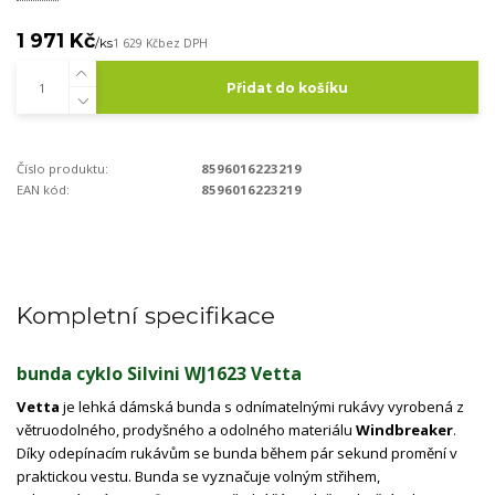
1 971 Kč
/
ks
1 629 Kč
bez DPH
Přidat do košíku
Číslo produktu:
8596016223219
EAN kód:
8596016223219
Kompletní specifikace
bunda cyklo Silvini WJ1623 Vetta
Vetta
je lehká dámská bunda s odnímatelnými rukávy vyrobená z
větruodolného, ​​prodyšného a odolného materiálu
Windbreaker
.
Díky odepínacím rukávům se bunda během pár sekund promění v
praktickou vestu. Bunda se vyznačuje volným střihem,