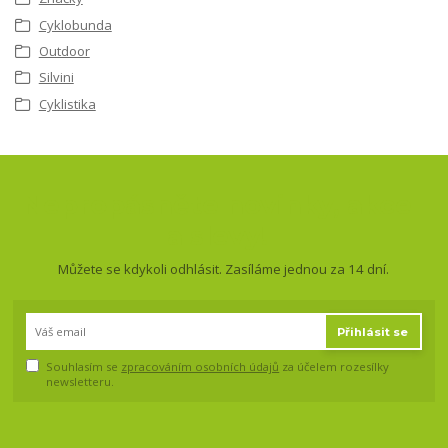
Cyklobunda
Outdoor
Silvini
Cyklistika
Nepropásněte novinky, akce
a slevy!
Můžete se kdykoli odhlásit. Zasíláme jednou za 14 dní.
Přihlásit se
Souhlasím se
zpracováním osobních údajů
za účelem rozesílky
newsletteru.