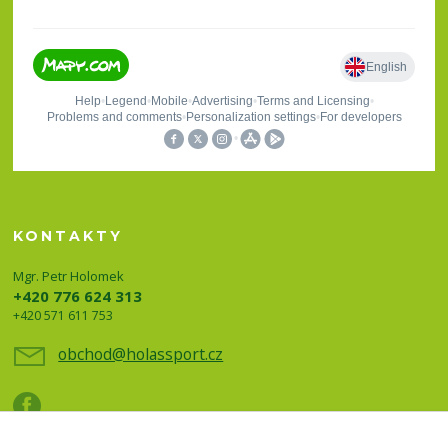
KONTAKTY
Mgr. Petr Holomek
+420 776 624 313
+420 571 611 753
obchod@holassport.cz