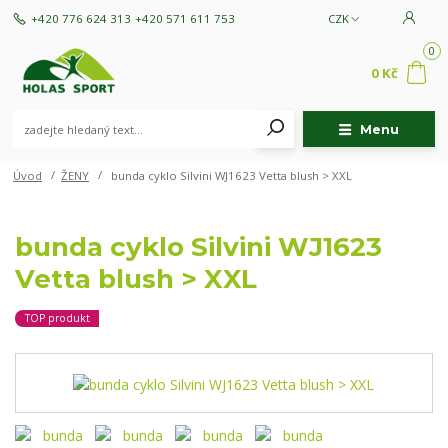
+420 776 624 313
+420 571 611 753
CZK
0
0 Kč
Menu
Úvod
ŽENY
bunda cyklo Silvini WJ1623 Vetta blush > XXL
bunda cyklo Silvini WJ1623
Vetta blush > XXL
TOP produkt