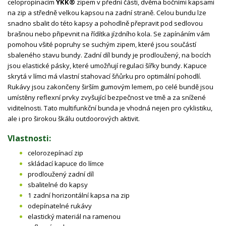
celopropínacím
YKK®
zipem v přední části, dvěma bočními kapsami
na zip a středně velkou kapsou na zadní straně. Celou bundu lze
snadno sbalit do této kapsy a pohodlně přepravit pod sedlovou
brašnou nebo připevnit na řídítka jízdního kola. Se zapínáním vám
pomohou všité popruhy se suchým zipem, které jsou součástí
sbaleného stavu bundy. Zadní díl bundy je prodloužený, na bocích
jsou elastické pásky, které umožňují regulaci šířky bundy. Kapuce
skrytá v límci má vlastní stahovací šňůrku pro optimální pohodlí.
Rukávy jsou zakončeny širším gumovým lemem, po celé bundě jsou
umístěny reflexní prvky zvyšující bezpečnost ve tmě a za snížené
viditelnosti. Tato multifunkční bunda je vhodná nejen pro cyklistiku,
ale i pro širokou škálu outdoorových aktivit.
Vlastnosti:
celorozepínací zip
skládací kapuce do límce
prodloužený zadní díl
sbalitelné do kapsy
1 zadní horizontální kapsa na zip
odepínatelné rukávy
elastický materiál na ramenou