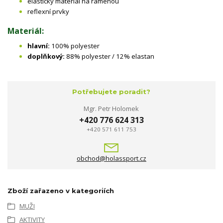
elastický materiál na ramenou
reflexní prvky
Materiál:
hlavní:
100% polyester
doplňkový:
88% polyester / 12% elastan
Potřebujete poradit?
Mgr. Petr Holomek
+420 776 624 313
+420 571 611 753
obchod@holassport.cz
Zboží zařazeno v kategoriích
MUŽI
AKTIVITY