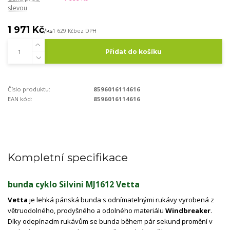
slevou
1 971 Kč
/
ks
1 629 Kč
bez DPH
Přidat do košíku
Číslo produktu:
8596016114616
EAN kód:
8596016114616
Kompletní specifikace
bunda cyklo Silvini MJ1612 Vetta
Vetta
je lehká pánská bunda s odnímatelnými rukávy vyrobená z
větruodolného, ​​prodyšného a odolného materiálu
Windbreaker
.
Díky odepínacím rukávům se bunda během pár sekund promění v