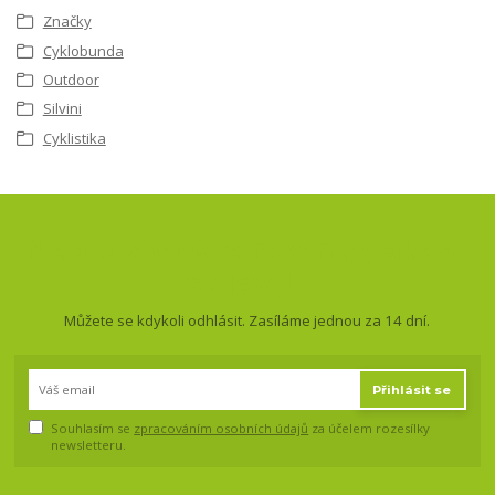
Značky
Cyklobunda
Outdoor
Silvini
Cyklistika
Nepropásněte novinky, akce
a slevy!
Můžete se kdykoli odhlásit. Zasíláme jednou za 14 dní.
Přihlásit se
Souhlasím se
zpracováním osobních údajů
za účelem rozesílky
newsletteru.