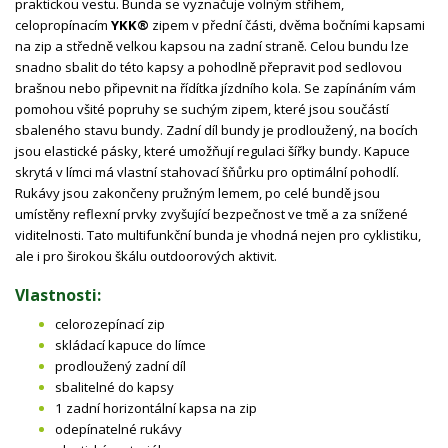
praktickou vestu. Bunda se vyznačuje volným střihem,
celopropínacím
YKK®
zipem v přední části, dvěma bočními kapsami
na zip a středně velkou kapsou na zadní straně. Celou bundu lze
snadno sbalit do této kapsy a pohodlně přepravit pod sedlovou
brašnou nebo připevnit na řídítka jízdního kola. Se zapínáním vám
pomohou všité popruhy se suchým zipem, které jsou součástí
sbaleného stavu bundy. Zadní díl bundy je prodloužený, na bocích
jsou elastické pásky, které umožňují regulaci šířky bundy. Kapuce
skrytá v límci má vlastní stahovací šňůrku pro optimální pohodlí.
Rukávy jsou zakončeny pružným lemem, po celé bundě jsou
umístěny reflexní prvky zvyšující bezpečnost ve tmě a za snížené
viditelnosti. Tato multifunkční bunda je vhodná nejen pro cyklistiku,
ale i pro širokou škálu outdoorových aktivit.
Vlastnosti:
celorozepínací zip
skládací kapuce do límce
prodloužený zadní díl
sbalitelné do kapsy
1 zadní horizontální kapsa na zip
odepínatelné rukávy