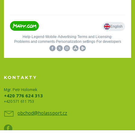
KONTAKTY
Mgr. Petr Holomek
+420 776 624 313
+420 571 611 753
obchod@holassport.cz