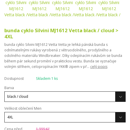
bunda cyklo Silvini MJ1612 Vetta black / cloud >
4XL
bunda cyklo Silvini MJ1612 Vetta Vetta je lehká pánská bunda s
odnímatelnými rukávy vyrobená z větruodolného, ​​prodyšného a
odolného materiálu Windbreaker. Díky odepínacím rukávům se bunda
během pár sekund promění v praktickou vestu. Bunda se vyznačuje
volným střihem, celopropínacím YKK® zipem v př...
celý popis
Dostupnost
Skladem 1 ks
Barva
Velikost oblečení Men
Cena před
1 999 Kč