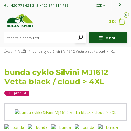
+420 776 624 313
+420 571 611 753
CZK
0
0 Kč
Menu
Úvod
MUŽI
bunda cyklo Silvini MJ1612 Vetta black / cloud > 4XL
bunda cyklo Silvini MJ1612
Vetta black / cloud > 4XL
TOP produkt