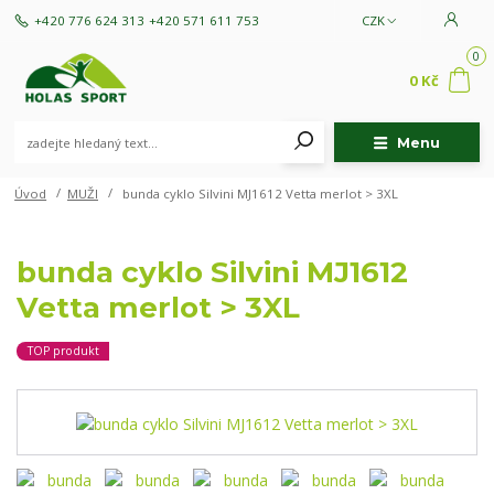
+420 776 624 313
+420 571 611 753
CZK
0
0 Kč
Menu
Úvod
MUŽI
bunda cyklo Silvini MJ1612 Vetta merlot > 3XL
bunda cyklo Silvini MJ1612
Vetta merlot > 3XL
TOP produkt