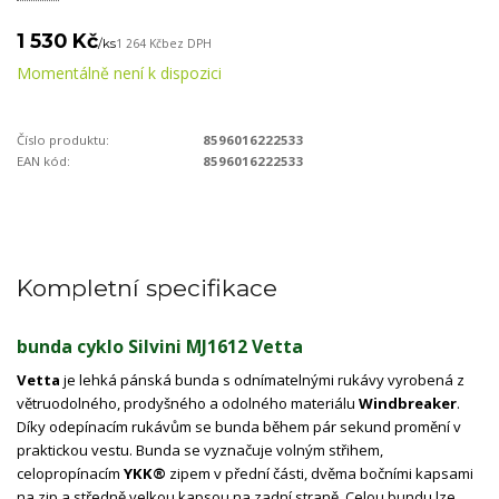
1 530 Kč
/
ks
1 264 Kč
bez DPH
Momentálně není k dispozici
Číslo produktu:
8596016222533
EAN kód:
8596016222533
Kompletní specifikace
bunda cyklo Silvini MJ1612 Vetta
Vetta
je lehká pánská bunda s odnímatelnými rukávy vyrobená z
větruodolného, ​​prodyšného a odolného materiálu
Windbreaker
.
Díky odepínacím rukávům se bunda během pár sekund promění v
praktickou vestu. Bunda se vyznačuje volným střihem,
celopropínacím
YKK®
zipem v přední části, dvěma bočními kapsami
na zip a středně velkou kapsou na zadní straně. Celou bundu lze