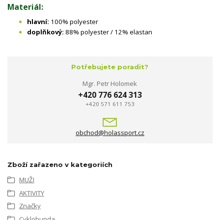
Materiál:
hlavní:
100% polyester
doplňkový:
88% polyester / 12% elastan
Potřebujete poradit?
Mgr. Petr Holomek
+420 776 624 313
+420 571 611 753
obchod@holassport.cz
Zboží zařazeno v kategoriích
MUŽI
AKTIVITY
Značky
Cyklobunda