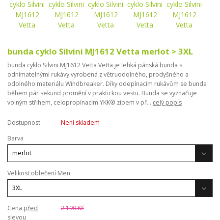
bunda cyklo Silvini MJ1612 Vetta merlot > 3XL
bunda cyklo Silvini MJ1612 Vetta Vetta je lehká pánská bunda s
odnímatelnými rukávy vyrobená z větruodolného, ​​prodyšného a
odolného materiálu Windbreaker. Díky odepínacím rukávům se bunda
během pár sekund promění v praktickou vestu. Bunda se vyznačuje
volným střihem, celopropínacím YKK® zipem v př...
celý popis
Dostupnost
Není skladem
Barva
Velikost oblečení Men
Cena před
2 190 Kč
slevou