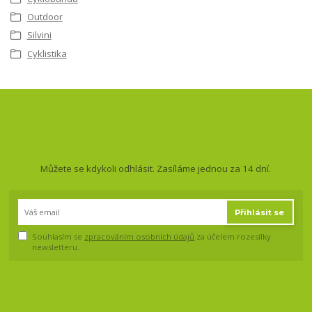
Outdoor
Silvini
Cyklistika
Nepropásněte novinky, akce
a slevy!
Můžete se kdykoli odhlásit. Zasíláme jednou za 14 dní.
Přihlásit se
Souhlasím se
zpracováním osobních údajů
za účelem rozesílky
newsletteru.