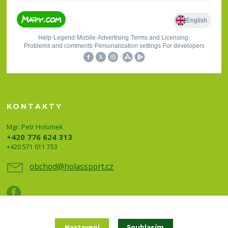
KONTAKTY
Mgr. Petr Holomek
+420 776 624 313
+420 571 611 753
obchod@holassport.cz
Nastavení
Souhlasím