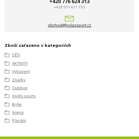
+420 776 624 313
+420 571 611 753
obchod@holassport.cz
Zboží zařazeno v kategoriích
DĚTI
AKTIVITY
Vybavení
Značky
Outdoor
Vodní sporty
Brýle
Arena
Plavání