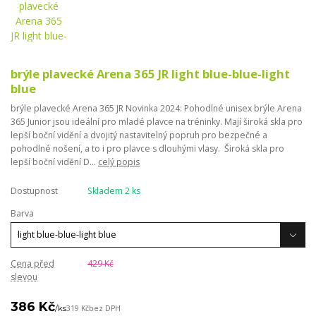
brýle plavecké Arena 365 JR light blue-blue-light
blue
brýle plavecké Arena 365 JR Novinka 2024: Pohodlné unisex brýle Arena
365 Junior jsou ideální pro mladé plavce na tréninky. Mají široká skla pro
lepší boční vidění a dvojitý nastavitelný popruh pro bezpečné a
pohodlné nošení, a to i pro plavce s dlouhými vlasy. Široká skla pro
lepší boční vidění D...
celý popis
Dostupnost
Skladem 2 ks
Barva
Cena před
429 Kč
slevou
386 Kč
/
ks
319 Kč
bez DPH