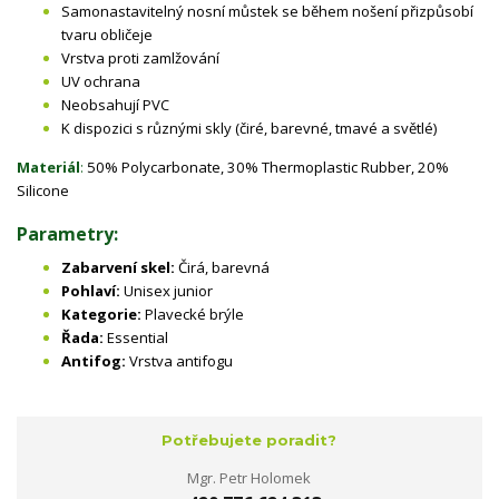
Samonastavitelný nosní můstek se během nošení přizpůsobí
tvaru obličeje
Vrstva proti zamlžování
UV ochrana
Neobsahují PVC
K dispozici s různými skly (čiré, barevné, tmavé a světlé)
Materiál
:
50% Polycarbonate, 30% Thermoplastic Rubber, 20%
Silicone
Parametry:
Zabarvení skel:
Čirá, barevná
Pohlaví:
Unisex junior
Kategorie:
Plavecké brýle
Řada:
Essential
Antifog:
Vrstva antifogu
Potřebujete poradit?
Mgr. Petr Holomek