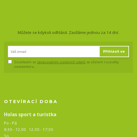
Nepropásněte novinky, akce
a slevy!
Můžete se kdykoli odhlásit. Zasíláme jednou za 14 dní.
Přihlásit se
Souhlasím se
zpracováním osobních údajů
za účelem rozesílky
newsletteru.
OTEVÍRACÍ DOBA
Holas sport a turistka
Po - Pá
8:30 - 12.00 12.30 -
17:30
So