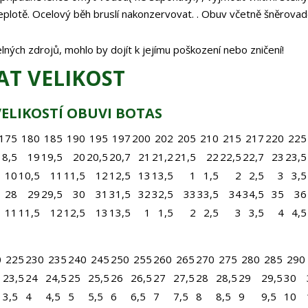
eplotě. Ocelový běh bruslí nakonzervovat. . Obuv včetně šněrovad
lných zdrojů, mohlo by dojít k jejímu poškození nebo zničení!
AT VELIKOST
ELIKOSTÍ OBUVI BOTAS
175
180
185
190
195
197
200
202
205
210
215
217
220
225
18,5
19
19,5
20
20,5
20,7
21
21,2
21,5
22
22,5
22,7
23
23,5
10
10,5
11
11,5
12
12,5
13
13,5
1
1,5
2
2,5
3
3,5
28
29
29,5
30
31
31,5
32
32,5
33
33,5
34
34,5
35
36
11
11,5
12
12,5
13
13,5
1
1,5
2
2,5
3
3,5
4
4,5
0
225
230
235
240
245
250
255
260
265
270
275
280
285
290
23,5
24
24,5
25
25,5
26
26,5
27
27,5
28
28,5
29
29,5
30
3,5
4
4,5
5
5,5
6
6,5
7
7,5
8
8,5
9
9,5
10