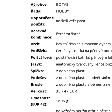
Výrobce:
BOTAS
Řada:
HOBBY
Doporučené
nejširší veřejnost
použití:
Barevná
černá/stříbrná
kombinace:
Vrch:
kvalitní tkanina s módním dynam
Podšívka:
černá syntetická na pěnové pod
Polštářování:
polštářování kotníků pěnovým l
Jazyk:
anatomicky tvarovaný, lehce přiz
Špička:
z odolného plastu
Podešev:
z odolného plastu s odvětráním
Brusle:
z odolného plastu s během z ner
Velikost:
35 - 47 EUR
Hmotnost
1696 g
(EUR 42):
po každém použití otřít a očistit