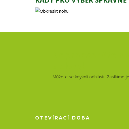
Nepropásněte no
a slevy!
Můžete se kdykoli odhlásit. Zasíláme j
OTEVÍRACÍ DOBA