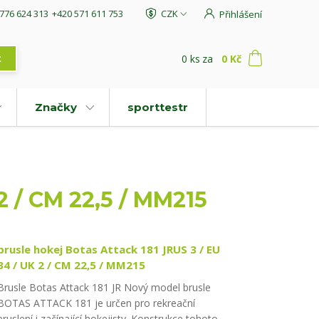
776 624 313
+420 571 611 753
CZK
Přihlášení
0
ks
za
0 Kč
t
Značky
sporttestr
2 / CM 22,5 / MM215
brusle hokej Botas Attack 181 JRUS 3 / EU
34 / UK 2 / CM 22,5 / MM215
Brusle Botas Attack 181 JR Nový model brusle
BOTAS ATTACK 181 je určen pro rekreační
bruslení i začínající hokejisty. Konstrukce tohoto