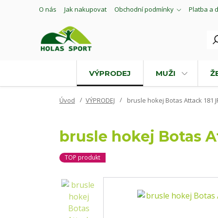
O nás
Jak nakupovat
Obchodní podmínky
Platba a 
VÝPRODEJ
MUŽI
Ž
Úvod
VÝPRODEJ
brusle hokej Botas Attack 181 J
brusle hokej Botas At
TOP produkt