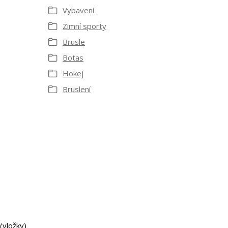
Vybavení
Zimní sporty
Brusle
Botas
Hokej
Bruslení
(vložky)