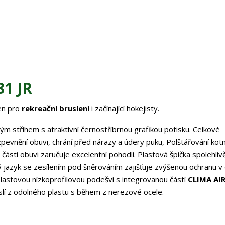
81 JR
en pro
rekreační bruslení
i začínající hokejisty.
 střihem s atraktivní černostříbrnou grafikou potisku. Celkové
 zpevnění obuvi, chrání před nárazy a údery puku, Polštářování kotn
ásti obuvi zaručuje excelentní pohodlí. Plastová špička spolehlivě
 jazyk se zesílením pod šněrováním zajišťuje zvýšenou ochranu v 
lastovou nízkoprofilovou podešví s integrovanou částí
CLIMA AI
uslí z odolného plastu s během z nerezové ocele.