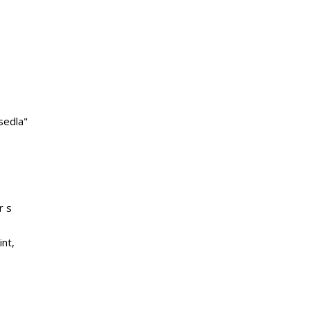
sedla"
r s
nt,