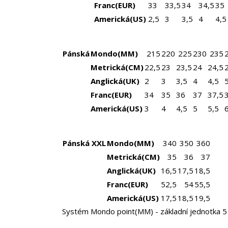
Franc(EUR)
33
33,5
34
34,5
35
Americká(US)
2,5
3
3,5
4
4,5
Pánská
Mondo(MM)
215
220
225
230
235
Metrická(CM)
22,5
23
23,5
24
24,5
Anglická(UK)
2
3
3,5
4
4,5
Franc(EUR)
34
35
36
37
37,5
Americká(US)
3
4
4,5
5
5,5
Pánská XXL
Mondo(MM)
340
350
360
Metrická(CM)
35
36
37
Anglická(UK)
16,5
17,5
18,5
Franc(EUR)
52,5
54
55,5
Americká(US)
17,5
18,5
19,5
Systém Mondo point(MM) - základní jednotka 