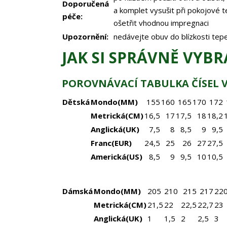
Doporučená
a komplet vysušit při pokojové t
péče:
ošetřit vhodnou impregnaci
Upozornění:
nedávejte obuv do blízkosti tepe
JAK SI SPRÁVNĚ VYBR
POROVNÁVACÍ TABULKA ČÍSEL V
Dětská
Mondo(MM)
155
160
165
170
172
Metrická(CM)
16,5
17
17,5
18
18,2
Anglická(UK)
7,5
8
8,5
9
9,5
Franc(EUR)
24,5
25
26
27
27,5
Americká(US)
8,5
9
9,5
10
10,5
Dámská
Mondo(MM)
205
210
215
217
22
Metrická(CM)
21,5
22
22,5
22,7
23
Anglická(UK)
1
1,5
2
2,5
3