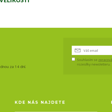
vinky, akce
Souhlasím se
zpracová
rozesílky newsletteru.
ednou za 14 dní.
KDE NÁS NAJDETE