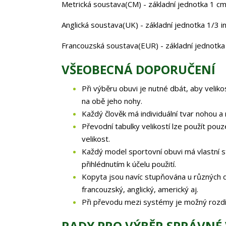
Metrická soustava(CM) - základní jednotka 1 cm 
Anglická soustava(UK) - základní jednotka 1/3 i
Francouzská soustava(EUR) - základní jednotk
VŠEOBECNÁ DOPORUČENÍ
Při výběru obuvi je nutné dbát, aby velik
na obě jeho nohy.
Každý člověk má individuální tvar nohou a 
Převodní tabulky velikostí lze použít pouz
velikost.
Každý model sportovní obuvi má vlastní st
přihlédnutím k účelu použití.
Kopyta jsou navíc stupňována u různých d
francouzský, anglický, americký aj.
Při převodu mezi systémy je možný rozdíl u
RADY PRO VÝBĚR SPRÁVNÉ 