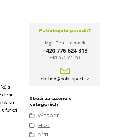
Potřebujete poradit?
Mgr. Petr Holomek
+420 776 624 313
+420 571 611 753
obchod@holassport.cz
íků s
 chrání
Zboží zařazeno v
oblasti
kategoriích
R
s funkcí
VÝPRODEJ
MUŽI
DĚTI