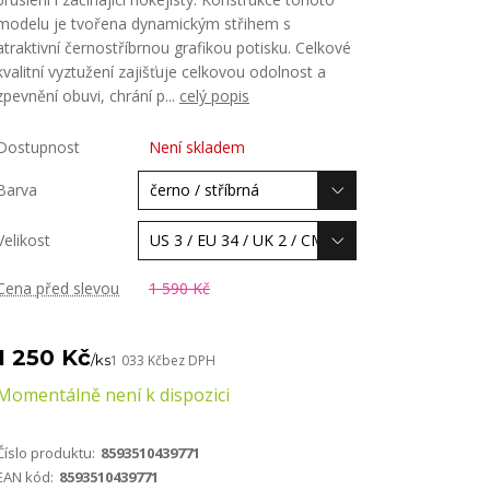
modelu je tvořena dynamickým střihem s
atraktivní černostříbrnou grafikou potisku. Celkové
kvalitní vyztužení zajišťuje celkovou odolnost a
zpevnění obuvi, chrání p...
celý popis
Dostupnost
Není skladem
Barva
Velikost
Cena před slevou
1 590 Kč
1 250 Kč
/
ks
1 033 Kč
bez DPH
Momentálně není k dispozici
Číslo produktu:
8593510439771
EAN kód:
8593510439771