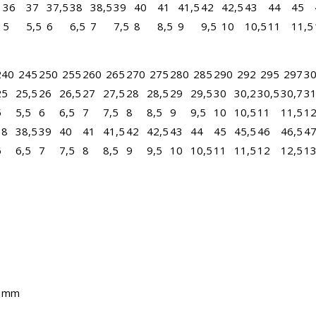
36
37
37,5
38
38,5
39
40
41
41,5
42
42,5
43
44
45
5
5,5
6
6,5
7
7,5
8
8,5
9
9,5
10
10,5
11
11,5
240
245
250
255
260
265
270
275
280
285
290
292
295
297
3
25
25,5
26
26,5
27
27,5
28
28,5
29
29,5
30
30,2
30,5
30,7
3
5
5,5
6
6,5
7
7,5
8
8,5
9
9,5
10
10,5
11
11,5
1
38
38,5
39
40
41
41,5
42
42,5
43
44
45
45,5
46
46,5
4
6
6,5
7
7,5
8
8,5
9
9,5
10
10,5
11
11,5
12
12,5
1
5 mm