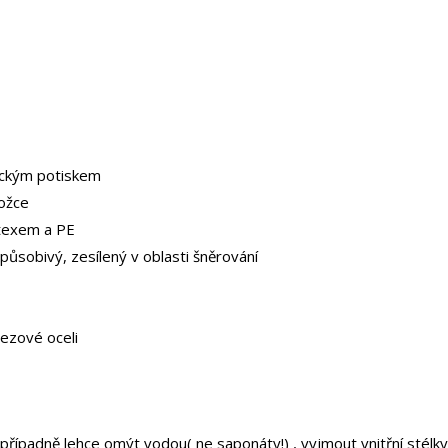
ickým potiskem
ložce
atexem a PE
působivý, zesílený v oblasti šněrování
ezové oceli
, případně lehce omýt vodou( ne saponáty!) , vyjmout vnitřní stélky