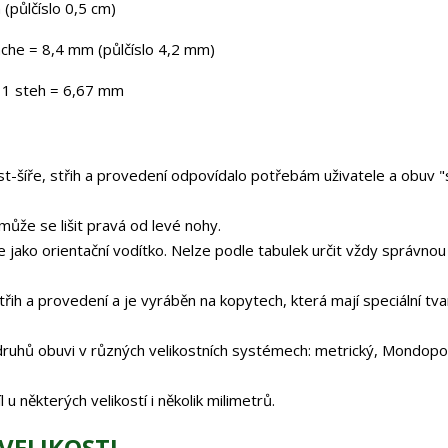
(půlčíslo 0,5 cm)
nche = 8,4 mm (půlčíslo 4,2 mm)
a 1 steh = 6,67 mm
ost-šíře, střih a provedení odpovídalo potřebám uživatele a obuv "
může se lišit pravá od levé nohy.
e jako orientační vodítko. Nelze podle tabulek určit vždy správnou
řih a provedení a je vyráběn na kopytech, která mají speciální tva
ruhů obuvi v různých velikostních systémech: metrický, Mondopoi
 některých velikostí i několik milimetrů.
VELIKOSTI