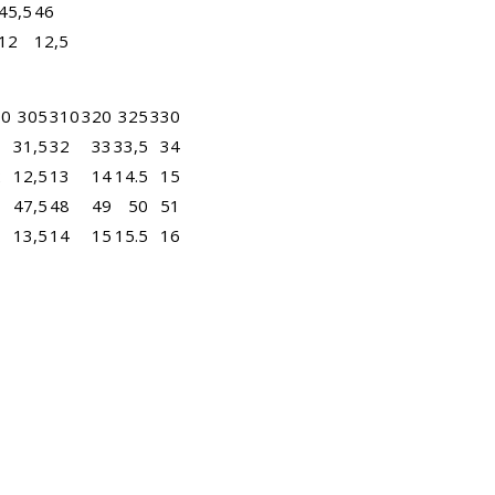
45,5
46
12
12,5
00
305
310
320
325
330
1
31,5
32
33
33,5
34
2
12,5
13
14
14.5
15
7
47,5
48
49
50
51
3
13,5
14
15
15.5
16