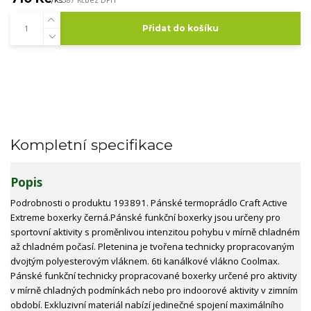
587 Kč
bez DPH
Přidat do košíku
Kompletní specifikace
Popis
Podrobnosti o produktu 193891. Pánské termoprádlo Craft Active
Extreme boxerky černá.Pánské funkční boxerky jsou určeny pro
sportovní aktivity s proměnlivou intenzitou pohybu v mírně chladném
až chladném počasí. Pletenina je tvořena technicky propracovaným
dvojtým polyesterovým vláknem. 6ti kanálkové vlákno Coolmax.
Pánské funkční technicky propracované boxerky určené pro aktivity
v mírně chladných podmínkách nebo pro indoorové aktivity v zimním
období. Exkluzivní materiál nabízí jedinečné spojení maximálního