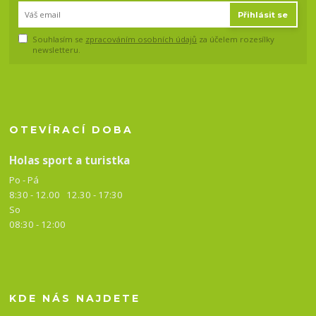
Přihlásit se
Souhlasím se
zpracováním osobních údajů
za účelem rozesílky
newsletteru.
OTEVÍRACÍ DOBA
Holas sport a turistka
Po - Pá
8:30 - 12.00 12.30 -
17:30
So
08:30 - 12:00
KDE NÁS NAJDETE