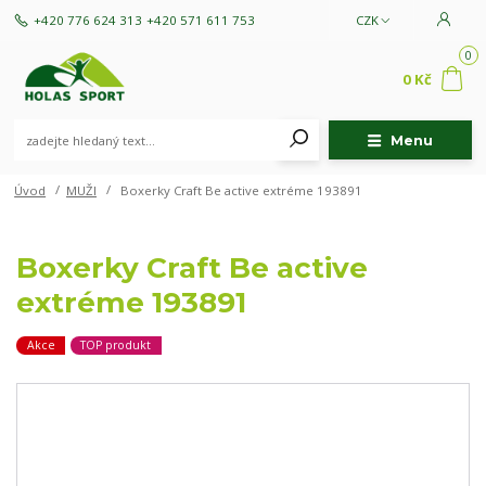
+420 776 624 313
+420 571 611 753
CZK
0
0 Kč
Menu
Úvod
MUŽI
Boxerky Craft Be active extréme 193891
Boxerky Craft Be active
extréme 193891
Akce
TOP produkt