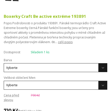
Boxerky Craft Be active extréme 193891
Popis Podrobnosti o produktu 193891. Pánské termoprádlo Craft Active
Extreme boxerky černá.Pánské funkční boxerky jsou určeny pro
sportovní aktivity s proměnlivou intenzitou pohybu v mírně chladném až
chladném počasí. Pletenina je tvořena technicky propracovaným
dvojtým polyesterovým vláknem. 6ti...
celý popis
Dostupnost
Skladem 1 ks
Barva
Velikost oblečení Men
Cena před
790 Kč
slevou
710 Kč
/
ks