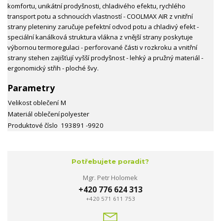
komfortu, unikátní prodyšnosti, chladivého efektu, rychlého
transport potu a schnoucích vlastností - COOLMAX AIR z vnitřní
strany pleteniny zaručuje pefektní odvod potu a chladivý efekt -
speciální kanálková struktura vlákna z vnější strany poskytuje
výbornou termoregulaci - perforované části v rozkroku a vnitřní
strany stehen zajišťují vyšší prodyšnost - lehký a pružný materiál -
ergonomický střih - ploché švy.
Parametry
Velikost oblečení
M
Materiál oblečení
polyester
Produktové číslo
193891 -9920
Potřebujete poradit?
Mgr. Petr Holomek
+420 776 624 313
+420 571 611 753