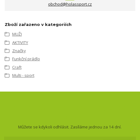
obchod@holassport.cz
Zboží zařazeno v kategoriích
MUŽI
AKTIVITY
Značky
Funkční prádlo
Craft
Multi - sport
Nepropásněte novinky, akce
a slevy!
Můžete se kdykoli odhlásit. Zasíláme jednou za 14 dní.