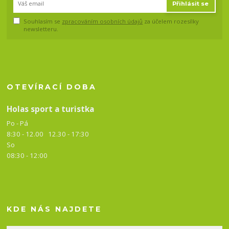
Přihlásit se
Souhlasím se
zpracováním osobních údajů
za účelem rozesílky
newsletteru.
OTEVÍRACÍ DOBA
Holas sport a turistka
Po - Pá
8:30 - 12.00 12.30 -
17:30
So
08:30 - 12:00
KDE NÁS NAJDETE