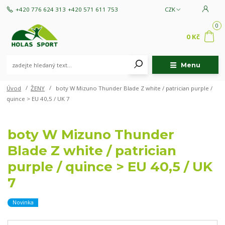
+420 776 624 313
+420 571 611 753
CZK
0
0 Kč
Menu
Úvod
ŽENY
boty W Mizuno Thunder Blade Z white / patrician purple /
quince > EU 40,5 / UK 7
boty W Mizuno Thunder
Blade Z white / patrician
purple / quince > EU 40,5 / UK
7
Novinka