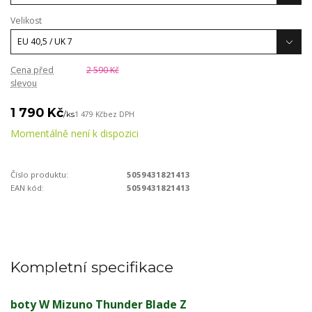
Velikost
Cena před
2 590 Kč
slevou
1 790 Kč
/
ks
1 479 Kč
bez DPH
Momentálně není k dispozici
Číslo produktu:
5059431821413
EAN kód:
5059431821413
Kompletní specifikace
boty W Mizuno Thunder Blade Z