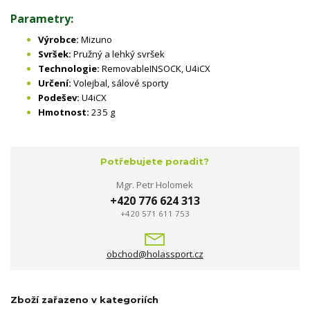
Parametry:
Výrobce:
Mizuno
Svršek:
Pružný a lehký svršek
Technologie:
RemovableINSOCK, U4iCX
Určení:
Volejbal, sálové sporty
Podešev:
U4iCX
Hmotnost:
235 g
Potřebujete poradit?
Mgr. Petr Holomek
+420 776 624 313
+420 571 611 753
obchod@holassport.cz
Zboží zařazeno v kategoriích