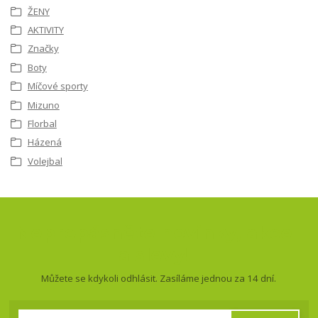
ŽENY
AKTIVITY
Značky
Boty
Míčové sporty
Mizuno
Florbal
Házená
Volejbal
Nepropásněte novinky, akce
a slevy!
Můžete se kdykoli odhlásit. Zasíláme jednou za 14 dní.