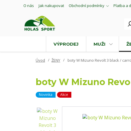
O nás
Jak nakupovat
Obchodní podmínky
Platba a 
VÝPRODEJ
MUŽI
Ž
Úvod
ŽENY
boty W Mizuno Revolt 3 black / carrot
boty W Mizuno Revolt 
Novinka
Akce