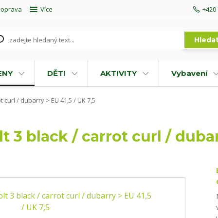
doprava
Více
+420 
Hleda
ENY
DĚTI
AKTIVITY
Vybavení
 curl / dubarry > EU 41,5 / UK 7,5
3 black / carrot curl / dubar