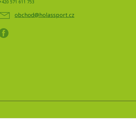
+420 571 611 753
obchod@holassport.cz