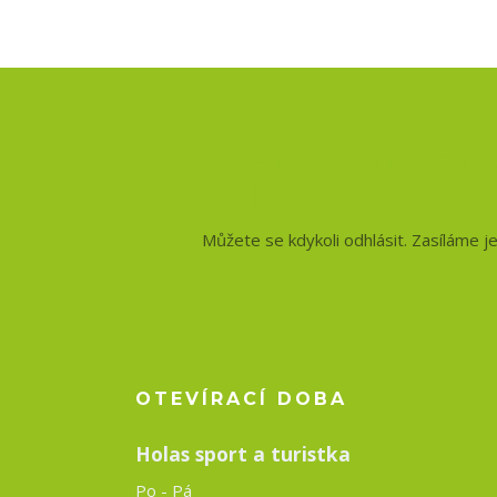
Nepropásněte no
a slevy!
Můžete se kdykoli odhlásit. Zasíláme j
OTEVÍRACÍ DOBA
Holas sport a turistka
Po - Pá