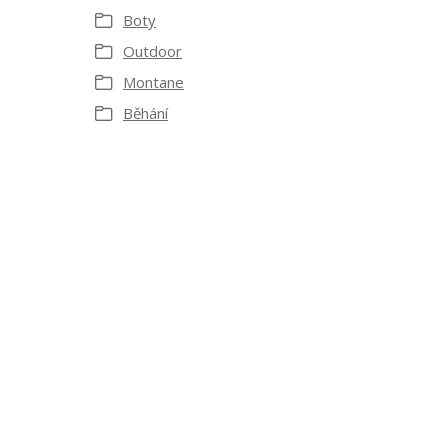
Boty
Outdoor
Montane
Běhání