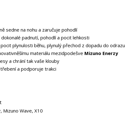
ě sedne na nohu a zaručuje pohodlí
 dokonalé padnutí, pohodlí a pocit lehkosti
pocit plynulosti běhu, plynulý přechod z dopadu do odrazu
ejinovativněšímu materiálu mezidpodešve
Mizuno Enerzy
esy a chrání tak vaše klouby
třebení a podporuje trakci
t
, Mizuno Wave, X10