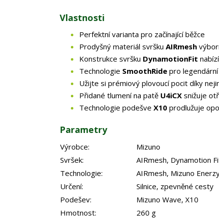
Vlastnosti
Perfektní varianta pro začínající běžce
Prodyšný materiál svršku
AIRmesh
výborn
Konstrukce svršku
DynamotionFit
nabízí
Technologie
SmoothRide
pro legendární 
Užijte si prémiový plovoucí pocit díky n
Přidané tlumení na patě
U4iCX
snižuje otř
Technologie podešve
X10
prodlužuje opo
Parametry
Výrobce:
Mizuno
Svršek:
AIRmesh, Dynamotion Fi
Technologie:
AIRmesh, Mizuno Enerzy
Určení:
Silnice, zpevněné cesty
Podešev:
Mizuno Wave, X10
Hmotnost:
260 g