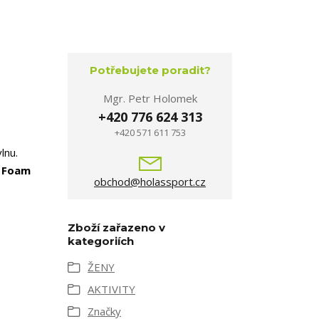
Potřebujete poradit?
Mgr. Petr Holomek
+420 776 624 313
+420 571 611 753
lnu.
 Foam
obchod@holassport.cz
Zboží zařazeno v
kategoriích
ŽENY
AKTIVITY
Značky