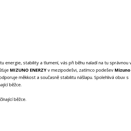
tu energie, stability a tlumení, vás při běhu naladí na tu správnou v
šťuje
MIZUNO ENERZY
v mezipodešvi, zatímco podešev
Mizuno
odporuje měkkost a současně stabilitu nášlapu. Spolehlivá obuv s
jící běžce.
ínající běžce.