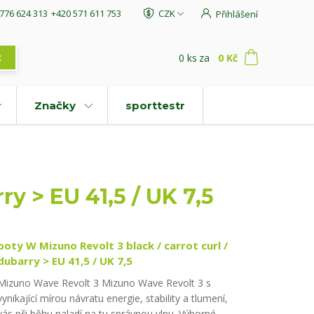
776 624 313
+420 571 611 753
CZK
Přihlášení
0
ks
za
0 Kč
t
Značky
sporttestr
ry > EU 41,5 / UK 7,5
boty W Mizuno Revolt 3 black / carrot curl /
dubarry > EU 41,5 / UK 7,5
Mizuno Wave Revolt 3 Mizuno Wave Revolt 3 s
vynikající mírou návratu energie, stability a tlumení,
vás při běhu naladí na tu správnou vlnu. Výborné