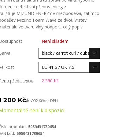
tlumení a efektivní přenos energie
zajišťuje MIZUNO ENERZY v mezipodešvi, zatímco
podešev Mizuno Foam Wave ze dvou vrstev
materiálu ve tvaru vlny podpor...
celý popis
Dostupnost
Není skladem
Barva
Velikost
Cena před slevou
2 590 Kč
1 200 Kč
/
ks
992 Kč
bez DPH
Momentálně není k dispozici
Číslo produktu:
5059431730654
EAN kód:
5059431730654