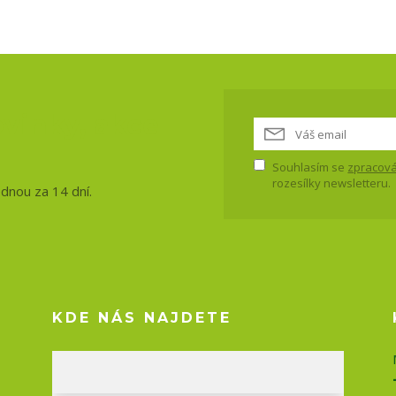
vinky, akce
Souhlasím se
zpracová
rozesílky newsletteru.
ednou za 14 dní.
KDE NÁS NAJDETE