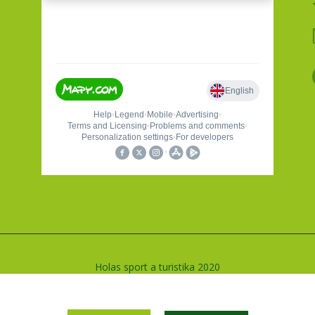
Holas sport a turistika 2020
Vytvořeno na
Eshop-rychle.cz