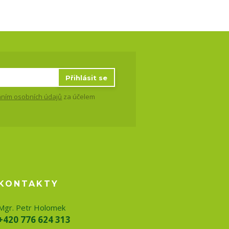
Přihlásit se
ním osobních údajů
za účelem
KONTAKTY
Mgr. Petr Holomek
+420 776 624 313