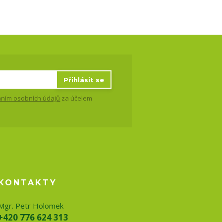
Přihlásit se
ním osobních údajů
za účelem
KONTAKTY
Mgr. Petr Holomek
+420 776 624 313