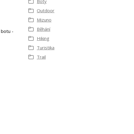
Boty
Outdoor
Mizuno
Běhání
 botu -
Hiking
Turistika
Trail