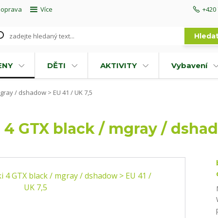
doprava
Více
+420 
Hleda
ENY
DĚTI
AKTIVITY
Vybavení
gray / dshadow > EU 41 / UK 7,5
4 GTX black / mgray / dshado