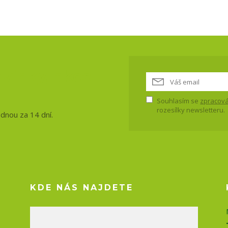
vinky, akce
Souhlasím se
zpracová
rozesílky newsletteru.
ednou za 14 dní.
KDE NÁS NAJDETE