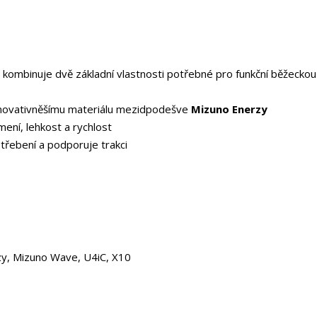
á kombinuje dvě základní vlastnosti potřebné pro funkční běžeckou
ejinovativněšímu materiálu mezidpodešve
Mizuno Enerzy
ení, lehkost a rychlost
třebení a podporuje trakci
, Mizuno Wave, U4iC, X10