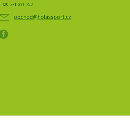
+420 571 611 753
obchod@holassport.cz