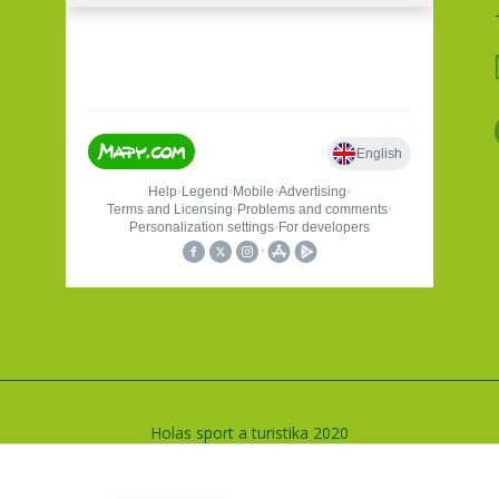
Holas sport a turistika 2020
Vytvořeno na
Eshop-rychle.cz