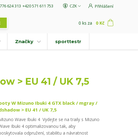
776 624 313
+420 571 611 753
CZK
Přihlášení
0
ks
za
0 Kč
t
Značky
sporttestr
w > EU 41 / UK 7,5
boty W Mizuno Ibuki 4 GTX black / mgray /
dshadow > EU 41 / UK 7,5
Mizuno Wave Ibuki 4 Vydejte se na traily s Mizuno
Wave Ibuki 4 optimalizovanou tak, aby
poskytovala odpružení, stabilitu a návratnost