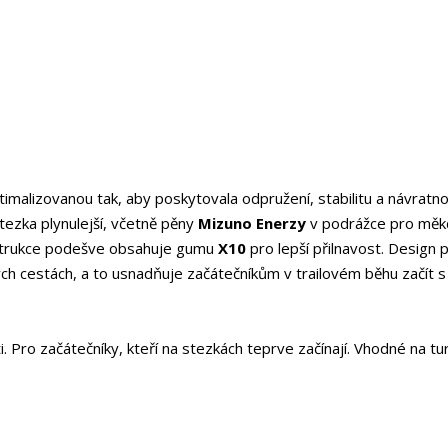
imalizovanou tak, aby poskytovala odpružení, stabilitu a návratn
tezka plynulejší, včetně pěny
Mizuno Enerzy
v podrážce pro měkč
onstrukce podešve obsahuje gumu
X10
pro lepší přilnavost. Design 
ch cestách, a to usnadňuje začátečníkům v trailovém běhu začít s
Pro začátečníky, kteří na stezkách teprve začínají. Vhodné na tur