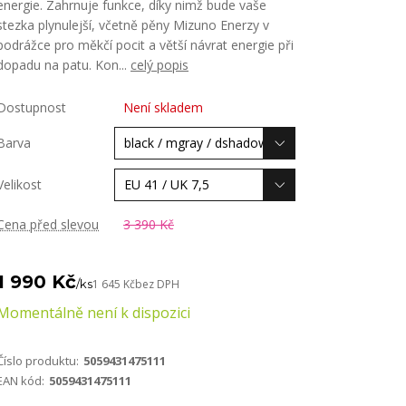
energie. Zahrnuje funkce, díky nimž bude vaše
stezka plynulejší, včetně pěny Mizuno Enerzy v
podrážce pro měkčí pocit a větší návrat energie při
dopadu na patu. Kon...
celý popis
Dostupnost
Není skladem
Barva
Velikost
Cena před slevou
3 390 Kč
1 990 Kč
/
ks
1 645 Kč
bez DPH
Momentálně není k dispozici
Číslo produktu:
5059431475111
EAN kód:
5059431475111