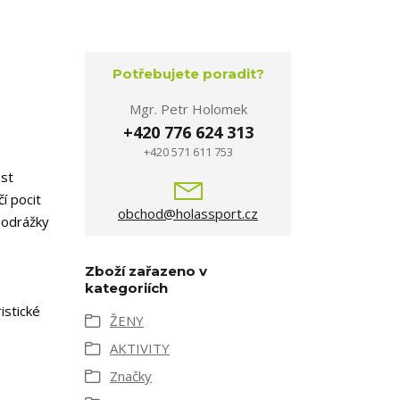
Potřebujete poradit?
Mgr. Petr Holomek
+420 776 624 313
+420 571 611 753
ost
í pocit
obchod@holassport.cz
podrážky
Zboží zařazeno v
kategoriích
istické
ŽENY
AKTIVITY
Značky