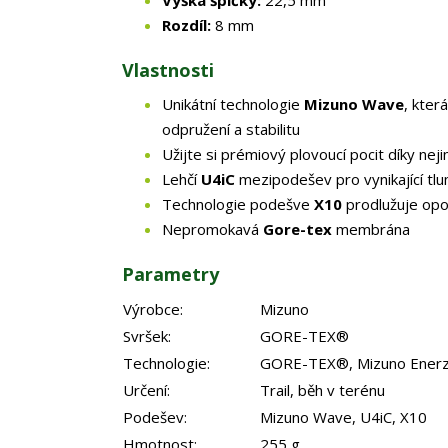
Výška špičky:
22,5 mm
Rozdíl:
8 mm
Vlastnosti
Unikátní technologie
Mizuno Wave
, kter
odpružení a stabilitu
Užijte si prémiový plovoucí pocit díky n
Lehčí
U4iC
mezipodešev pro vynikající tlum
Technologie podešve
X10
prodlužuje opo
Nepromokavá
Gore-tex
membrána
Parametry
Výrobce:
Mizuno
Svršek:
GORE-TEX®
Technologie:
GORE-TEX®, Mizuno Enerzy
Určení:
Trail, běh v terénu
Podešev:
Mizuno Wave, U4iC, X10
Hmotnost:
255 g