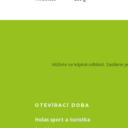
Nepropásněte no
a slevy!
Můžete se kdykoli odhlásit. Zasíláme j
OTEVÍRACÍ DOBA
Holas sport a turistka