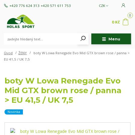
+420 776 624 313
+420 571 611 753
CZK
0
0 Kč
Menu
Úvod
ŽENY
boty W Lowa Renegade Evo Mid GTX brown rose / panna >
EU 41,5 / UK 7,5
boty W Lowa Renegade Evo
Mid GTX brown rose / panna
> EU 41,5 / UK 7,5
Novinka