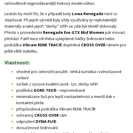
celosvětově nejprodávanější trekový model vůbec.
Leckdo by mohl říci, že v případě boty
Lowa Renegade
není co
zlepšovat. Při jejich výrobě byly vždy využívány ty nejkvlatinější
materiály a také jejich "derby" střih se zdá být téměř dokonalý.
Přesto s provedením
Renegade Evo GTX Mid Women
pár inovací
přichází. Patří mezi ně třeba vylepšené háčky šněrování nebo
podrážka
Vibram RENE TRAC®
doplněná
CROSS OVER
rámem pro
ještě větší stabilitu.
Vlastnosti:
vhodné pro celoroční použití - lehká turistika i volnočasové
nošení
svršek z vysoce kvalitní usně - tzv. derby střih
podšívka
GORE-TEX®
- nepromokavé
minimalizace švů pro lepší nastavitelnost a menší tlak v
kontaktní ploše
přizpůsobivá podrážka Vibram RENE TRAC®
ochranný
CROSS OVER
rám
odpružení
DYNA PU®
dvouzónové šněrování