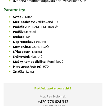
uvedená hmotnost odpovídá páru ve velikosti 5 UK
Parametry:
Svršek:
Kůže
Mezipodešev:
Vstřikovaná PU
Podešev:
VIBRAM RENE TRAC®
Podšívka:
textil
Izolace:
Ne
Nepromokavost:
Ano
Membrána:
GORE-TEX®
Šířka obuvi:
Normální
Šněrování:
Klasické
Mačky kompatibilita:
Řemínkové
Hmotnost/pár (g):
970
Značka:
Lowa
Potřebujete poradit?
Mgr. Petr Holomek
+420 776 624 313