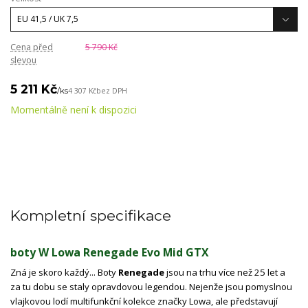
Cena před
5 790 Kč
slevou
5 211 Kč
/
ks
4 307 Kč
bez DPH
Momentálně není k dispozici
Kompletní specifikace
boty W Lowa Renegade Evo Mid GTX
Zná je skoro každý... Boty
Renegade
jsou na trhu více než 25 let a
za tu dobu se staly opravdovou legendou. Nejenže jsou pomyslnou
vlajkovou lodí multifunkční kolekce značky Lowa, ale představují