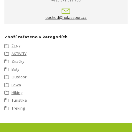
+420 571 611 753
obchod@holassport.cz
Zboží zařazeno v kategoriích
ŽENY
AKTIVITY
Značky
Boty
Outdoor
Lowa
Hiking
Turistika
Treking