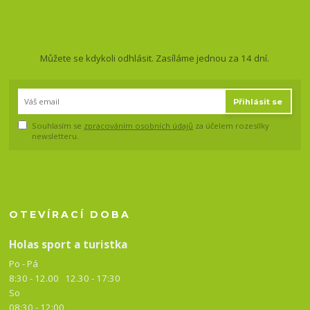
Nepropásněte novinky, akce
a slevy!
Můžete se kdykoli odhlásit. Zasíláme jednou za 14 dní.
Přihlásit se
Souhlasím se
zpracováním osobních údajů
za účelem rozesílky
newsletteru.
OTEVÍRACÍ DOBA
Holas sport a turistka
Po - Pá
8:30 - 12.00 12.30 -
17:30
So
08:30 - 12:00