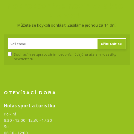
Nepropásněte novinky, akce
a slevy!
Můžete se kdykoli odhlásit. Zasíláme jednou za 14 dní.
Přihlásit se
Souhlasím se
zpracováním osobních údajů
za účelem rozesílky
newsletteru.
OTEVÍRACÍ DOBA
Holas sport a turistka
Po - Pá
8:30 - 12.00 12.30 -
17:30
So
08:30 - 12:00