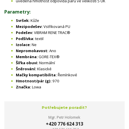
uvedená hmotnost odpovídá páru ve velikosti 5 UK
Parametry:
Svršek:
Kůže
Mezipodešev:
Vstřikovaná PU
Podešev:
VIBRAM RENE TRAC®
Podšívka:
textil
Izolace:
Ne
Nepromokavost:
Ano
Membrána:
GORE-TEX®
Šířka obuvi:
Normální
Šněrování:
Klasické
Mačky kompatibilita:
Řemínkové
Hmotnost/pár (g):
970
Značka:
Lowa
Potřebujete poradit?
Mgr. Petr Holomek
+420 776 624 313