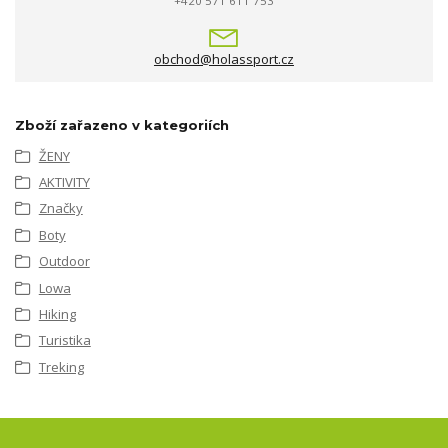
+420 571 611 753
obchod@holassport.cz
Zboží zařazeno v kategoriích
ŽENY
AKTIVITY
Značky
Boty
Outdoor
Lowa
Hiking
Turistika
Treking