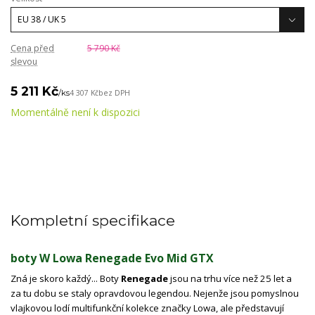
Cena před
5 790 Kč
slevou
5 211 Kč
/
ks
4 307 Kč
bez DPH
Momentálně není k dispozici
Kompletní specifikace
boty W Lowa Renegade Evo Mid GTX
Zná je skoro každý... Boty
Renegade
jsou na trhu více než 25 let a
za tu dobu se staly opravdovou legendou. Nejenže jsou pomyslnou
vlajkovou lodí multifunkční kolekce značky Lowa, ale představují