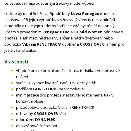
celosvětově nejprodávanější trekový model vůbec.
Leckdo by mohl říci, že v případě boty
Lowa Renegade
není co
zlepšovat. Při jejich výrobě byly vždy využívány ty nejkvlatinější
materiály a také jejich "derby" střih se zdá být téměř dokonalý.
Přesto s provedením
Renegade Evo GTX Mid Women
pár inovací
přichází. Patří mezi ně třeba vylepšené háčky šněrování nebo
podrážka
Vibram RENE TRAC®
doplněná
CROSS OVER
rámem pro
ještě větší stabilitu.
Vlastnosti:
vhodné pro celoroční použití - lehká turistika i volnočasové
nošení
svršek z vysoce kvalitní usně - tzv. derby střih
podšívka
GORE-TEX®
- nepromokavé
minimalizace švů pro lepší nastavitelnost a menší tlak v
kontaktní ploše
přizpůsobivá podrážka Vibram RENE TRAC®
ochranný
CROSS OVER
rám
odpružení
DYNA PU®
dvouzónové šněrování