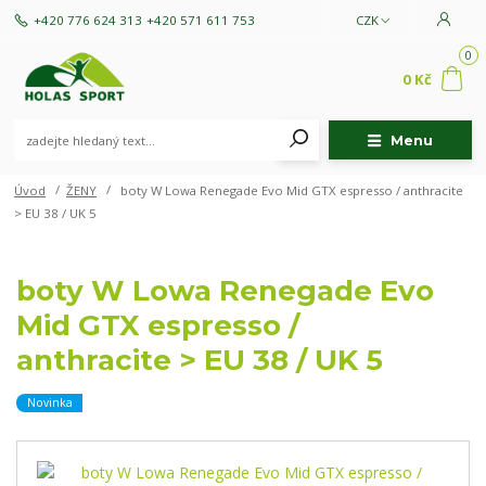
+420 776 624 313
+420 571 611 753
CZK
0
0 Kč
Menu
Úvod
ŽENY
boty W Lowa Renegade Evo Mid GTX espresso / anthracite
> EU 38 / UK 5
boty W Lowa Renegade Evo
Mid GTX espresso /
anthracite > EU 38 / UK 5
Novinka