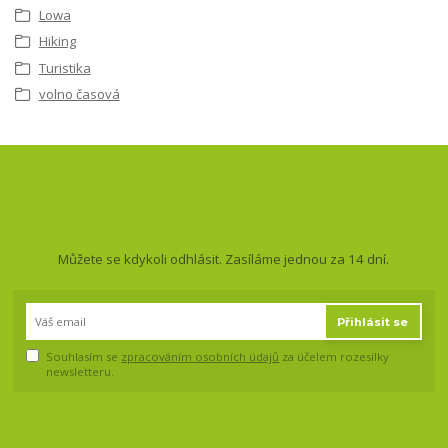
Lowa
Hiking
Turistika
volno časová
Nepropásněte novinky, akce
a slevy!
Můžete se kdykoli odhlásit. Zasíláme jednou za 14 dní.
Přihlásit se
Souhlasím se
zpracováním osobních údajů
za účelem rozesílky
newsletteru.