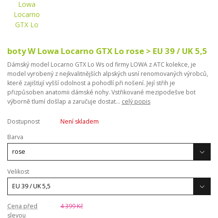
boty W Lowa Locarno GTX Lo rose > EU 39 / UK 5,5
Dámský model Locarno GTX Lo Ws od firmy LOWA z ATC kolekce, je
model vyrobený z nejkvalitnějších alpských usní renomovaných výrobců,
které zajišťují vyšší odolnost a pohodlí při nošení. Její střih je
přizpůsoben anatomii dámské nohy. Vstřikované mezipodešve bot
výborně tlumí došlap a zaručuje dostat...
celý popis
Dostupnost
Není skladem
Barva
Velikost
Cena před
4 399 Kč
slevou