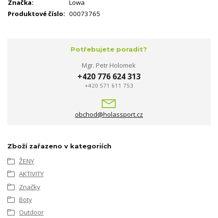
Značka:
Lowa
Produktové číslo:
00073765
Potřebujete poradit?
Mgr. Petr Holomek
+420 776 624 313
+420 571 611 753
obchod@holassport.cz
Zboží zařazeno v kategoriích
ŽENY
AKTIVITY
Značky
Boty
Outdoor