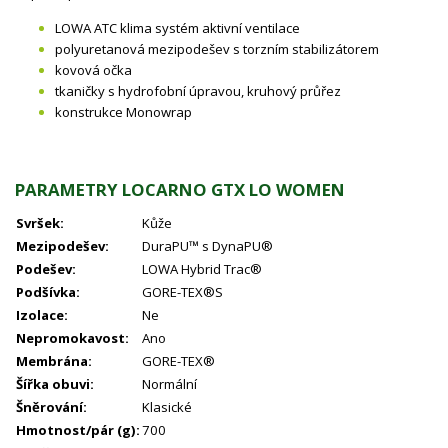
LOWA ATC klima systém aktivní ventilace
polyuretanová mezipodešev s torzním stabilizátorem
kovová očka
tkaničky s hydrofobní úpravou, kruhový průřez
konstrukce Monowrap
PARAMETRY LOCARNO GTX LO WOMEN
Svršek:
Kůže
Mezipodešev:
DuraPU™ s DynaPU®
Podešev:
LOWA Hybrid Trac®
Podšívka:
GORE-TEX®S
Izolace:
Ne
Nepromokavost:
Ano
Membrána:
GORE-TEX®
Šířka obuvi:
Normální
Šněrování:
Klasické
Hmotnost/pár (g):
700