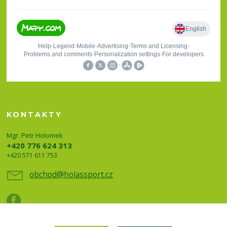
KONTAKTY
Mgr. Petr Holomek
+420 776 624 313
+420 571 611 753
obchod@holassport.cz