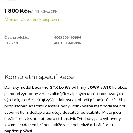
1 800 Kč
/
ks
1 488 Kč
bez DPH
Momentálně není k dispozici
Číslo produktu:
4063606405996
EAN kód:
4063606405996
Kompletní specifikace
Dámský model
Locarno GTX Lo Ws
od firmy
LOWA
z
ATC
kolekce,
je model vyrobený z nejkvalitnějších alpských usní renomovaných
výrobců, které zajišťují vyšší odolnost a pohodlí při nošení. Její střih je
přizpůsoben anatomii dámské nohy. Vstřikované mezipodešve bot
výborně tlumí došlap a zaručuje dostatečnou stabilitu. Proto jsou
ideální pro většinu outdoorových aktivit. Tyto boty jsou vybaveny
GORE-TEX®
membránou, takže vás spolehlivě ochrání proti
nepřízni počasí.