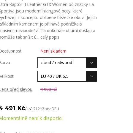
Ultra Raptor II Leather GTX Women od značky La
Sportiva jsou moderní hikingové boty, které
vycházejí z konceptu oblíbené běžecké obuvi. Jejich
základním kamenem je přilnavá podrážka s
masivní mezipodešví. Ta dokonale utlumí došlap a
pomůže tak snížit ú...
celý popis
Dostupnost
Není skladem
Barva
Velikost
Cena před slevou
4 990 Kč
4 491 Kč
/
ks
3 712 Kč
bez DPH
Momentálně není k dispozici