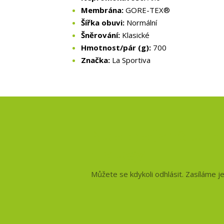
Membrána:
GORE-TEX®
Šířka obuvi:
Normální
Šněrování:
Klasické
Hmotnost/pár (g):
700
Značka:
La Sportiva
Nepropásněte no
a slevy!
Můžete se kdykoli odhlásit. Zasíláme j