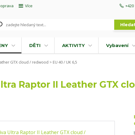
doprava
Více
+420 
Hleda
ENY
DĚTI
AKTIVITY
Vybavení
eather GTX cloud / redwood > EU 40 / UK 6,5
ltra Raptor II Leather GTX c