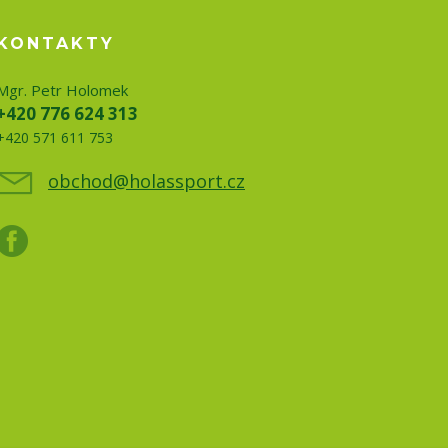
KONTAKTY
Mgr. Petr Holomek
+420 776 624 313
+420 571 611 753
obchod@holassport.cz