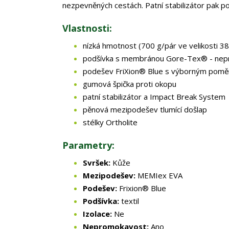
nezpevněných cestách. Patní stabilizátor pak p
Vlastnosti:
nízká hmotnost (700 g/pár ve velikosti 3
podšívka s membránou Gore-Tex® - ne
podešev FriXion® Blue s výborným pomě
gumová špička proti okopu
patní stabilizátor a Impact Break System
pěnová mezipodešev tlumící došlap
stélky Ortholite
Parametry:
Svršek:
Kůže
Mezipodešev:
MEMIex EVA
Podešev:
Frixion® Blue
Podšívka:
textil
Izolace:
Ne
Nepromokavost:
Ano