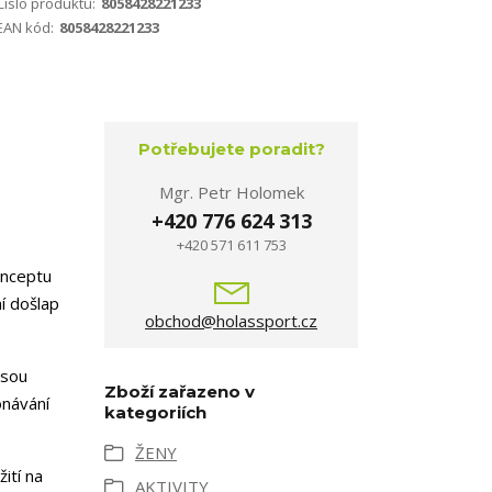
Číslo produktu:
8058428221233
EAN kód:
8058428221233
Potřebujete poradit?
Mgr. Petr Holomek
+420 776 624 313
+420 571 611 753
onceptu
í došlap
obchod@holassport.cz
Jsou
Zboží zařazeno v
onávání
kategoriích
ŽENY
ití na
AKTIVITY