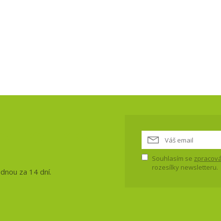
vinky, akce
Souhlasím se
zpracová
rozesílky newsletteru.
ednou za 14 dní.