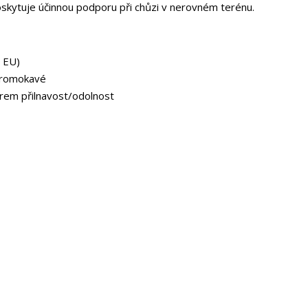
oskytuje účinnou podporu při chůzi v nerovném terénu.
8 EU)
promokavé
rem přilnavost/odolnost