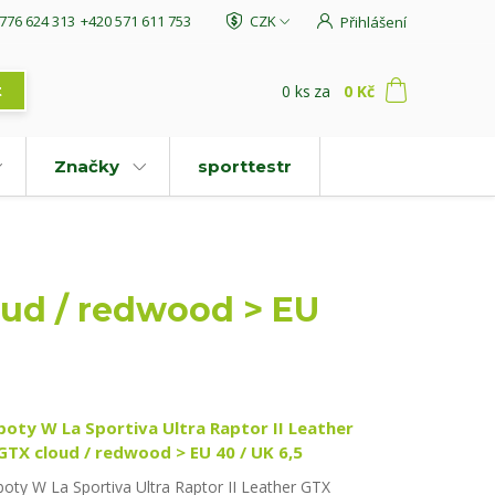
776 624 313
+420 571 611 753
CZK
Přihlášení
0
ks
za
0 Kč
t
Značky
sporttestr
loud / redwood > EU
boty W La Sportiva Ultra Raptor II Leather
GTX cloud / redwood > EU 40 / UK 6,5
boty W La Sportiva Ultra Raptor II Leather GTX