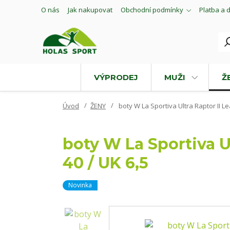
O nás
Jak nakupovat
Obchodní podmínky
Platba a 
VÝPRODEJ
MUŽI
Ž
Úvod
ŽENY
boty W La Sportiva Ultra Raptor II L
boty W La Sportiva U
40 / UK 6,5
Novinka