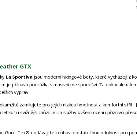
Leather GTX
čky
La Sportiva
jsou moderní hikingové boty, které vycházejí z k
em je přilnavá podrážka s masivní mezipodešví. Ta dokonale utlum
elších výprav.
 okamžitě zamilujete pro jejich nízkou hmotnost a komfortní střih. 
lehko") i svižnější chůzi. Jejich služby ovšem ocení i příznivci přek
u Gore-Tex® dodávají této obuvi dostatečnou odolnost pro použ