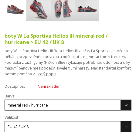
boty W La Sportiva Helios III mineral red /
hurricane > EU 42 / UK 8
boty W La Sportiva Helios III Bota Helios III značky La Sportiva je určená k
běhání po zpevněném povrchu a nošení při regeneraci mezi tréninky.
Podrážka z tužší gumy (FriXion Blue) vykazuje potřebnou odolnost a díky
masivní pěnové mezipodešvi skvěle tlumí nárazy. Nadstandartní komfort
potom pomáhá v...
celý popis
Dostupnost
Není skladem
Barva
Velikost