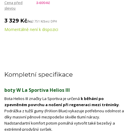
Cena před
3 699 Kč
slevou
3 329 Kč
/
ks
2 751 Kč
bez DPH
Momentálně není k dispozici
Kompletní specifikace
boty W La Sportiva Helios III
Bota Helios III značky La Sportiva je určená
k běhání po
zpevněném povrchu a nošení při regeneraci mezi tréninky
.
Podrážka z tužší gumy (FriXion Blue) vykazuje potřebnou odolnost a
díky masivní pěnové mezipodešvi skvěle tlumí nárazy.
Nadstandartní komfort potom pomáhá vytvořit také bezešvý a
extrémně prodyšný svršek.