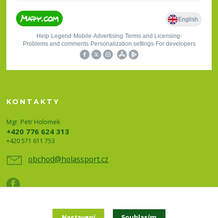
KONTAKTY
Mgr. Petr Holomek
+420 776 624 313
+420 571 611 753
obchod@holassport.cz
Nastavení
Souhlasím