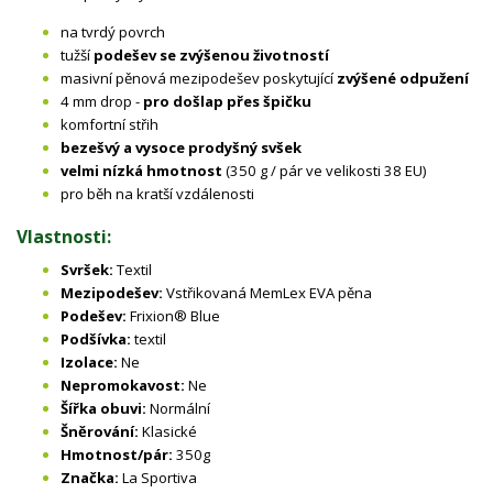
na tvrdý povrch
tužší
podešev se zvýšenou životností
masivní pěnová mezipodešev poskytující
zvýšené odpužení
4 mm drop -
pro došlap přes špičku
komfortní střih
bezešvý a vysoce prodyšný svšek
velmi nízká hmotnost
(350 g / pár ve velikosti 38 EU)
pro běh na kratší vzdálenosti
Vlastnosti:
Svršek:
Textil
Mezipodešev:
Vstřikovaná MemLex EVA pěna
Podešev:
Frixion® Blue
Podšívka:
textil
Izolace:
Ne
Nepromokavost:
Ne
Šířka obuvi:
Normální
Šněrování:
Klasické
Hmotnost/pár:
350g
Značka:
La Sportiva