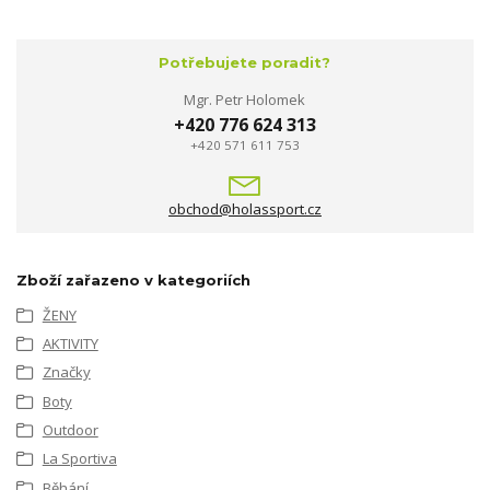
Potřebujete poradit?
Mgr. Petr Holomek
+420 776 624 313
+420 571 611 753
obchod@holassport.cz
Zboží zařazeno v kategoriích
ŽENY
AKTIVITY
Značky
Boty
Outdoor
La Sportiva
Běhání