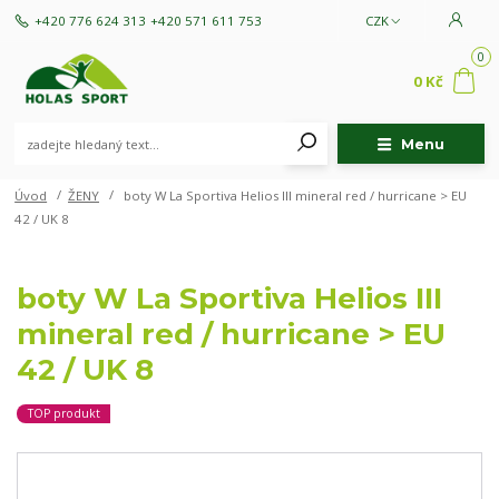
+420 776 624 313
+420 571 611 753
CZK
0
0 Kč
Menu
Úvod
ŽENY
boty W La Sportiva Helios III mineral red / hurricane > EU
42 / UK 8
boty W La Sportiva Helios III
mineral red / hurricane > EU
42 / UK 8
TOP produkt