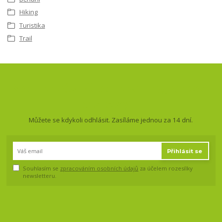
Hiking
Turistika
Trail
Nepropásněte novinky, akce
a slevy!
Můžete se kdykoli odhlásit. Zasíláme jednou za 14 dní.
Přihlásit se
Souhlasím se
zpracováním osobních údajů
za účelem rozesílky
newsletteru.