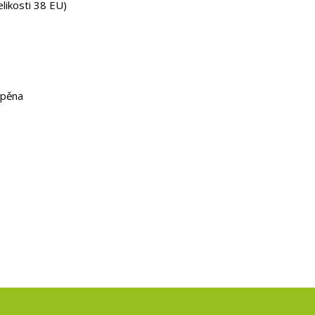
elikosti 38 EU)
 pěna