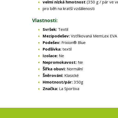
velmi nízká hmotnost
(350 g / pár ve v
pro běh na kratší vzdálenosti
Vlastnosti:
Svršek:
Textil
Mezipodešev:
Vstřikovaná MemLex EVA
Podešev:
Frixion® Blue
Podšívka:
textil
Izolace:
Ne
Nepromokavost:
Ne
Šířka obuvi:
Normální
Šněrování:
Klasické
Hmotnost/pár:
350g
Značka:
La Sportiva