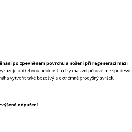
ěhání po zpevněném povrchu a nošení při regeneraci mezi
) vykazuje potřebnou odolnost a díky masivní pěnové mezipodešvi 
máhá vytvořit také bezešvý a extrémně prodyšný svršek.
zvýšené odpužení