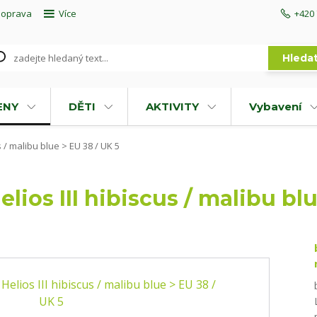
doprava
Více
+420 
Hleda
ENY
DĚTI
AKTIVITY
Vybavení
s / malibu blue > EU 38 / UK 5
lios III hibiscus / malibu blu