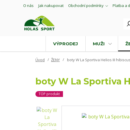
O nás
Jak nakupovat
Obchodní podmínky
Platba a 
VÝPRODEJ
MUŽI
Ž
Úvod
ŽENY
boty W La Sportiva Helios III hibiscu
boty W La Sportiva He
TOP produkt