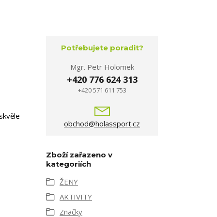
Potřebujete poradit?
Mgr. Petr Holomek
+420 776 624 313
+420 571 611 753
skvěle
obchod@holassport.cz
Zboží zařazeno v
kategoriích
ŽENY
AKTIVITY
Značky