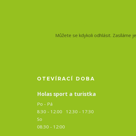
Nepropásněte no
a slevy!
Můžete se kdykoli odhlásit. Zasíláme j
OTEVÍRACÍ DOBA
Holas sport a turistka
Po - Pá
8:30 - 12.00 12.30 -
17:30
So
08:30 - 12:00