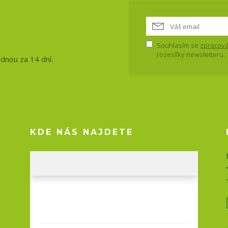
vinky, akce
Souhlasím se
zpracová
rozesílky newsletteru.
ednou za 14 dní.
KDE NÁS NAJDETE