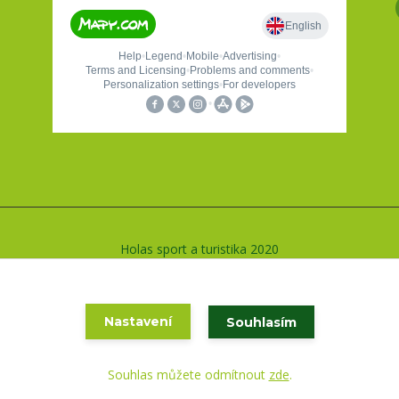
Holas sport a turistika 2020
Vytvořeno na
Eshop-rychle.cz
Nastavení
Souhlasím
Souhlas můžete odmítnout
zde
.