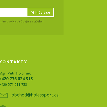
Přihlásit se
ním osobních údajů
za účelem
KONTAKTY
Mgr. Petr Holomek
+420 776 624 313
+420 571 611 753
obchod@holassport.cz