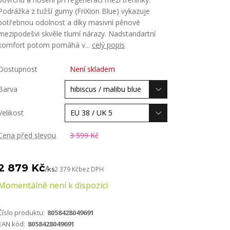
Podrážka z tužší gumy (FriXion Blue) vykazuje
potřebnou odolnost a díky masivní pěnové
mezipodešvi skvěle tlumí nárazy. Nadstandartní
komfort potom pomáhá v...
celý popis
Dostupnost
Není skladem
Barva
Velikost
Cena před slevou
3 599 Kč
2 879 Kč
/
ks
2 379 Kč
bez DPH
Momentálně není k dispozici
Číslo produktu:
8058428049691
EAN kód:
8058428049691