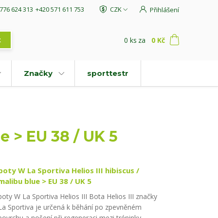
776 624 313
+420 571 611 753
CZK
Přihlášení
0
ks
za
0 Kč
t
Značky
sporttestr
e > EU 38 / UK 5
boty W La Sportiva Helios III hibiscus /
malibu blue > EU 38 / UK 5
boty W La Sportiva Helios III Bota Helios III značky
La Sportiva je určená k běhání po zpevněném
povrchu a nošení při regeneraci mezi tréninky.